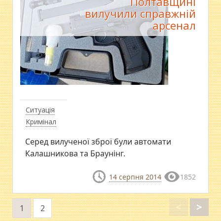
Полтавщині
вилучили справжній
арсенал
Ситуація
Кримінал
​Серед вилученої зброї були автомати
Калашникова та Браунінг.
14 серпня 2014
1852
<
>
1
2