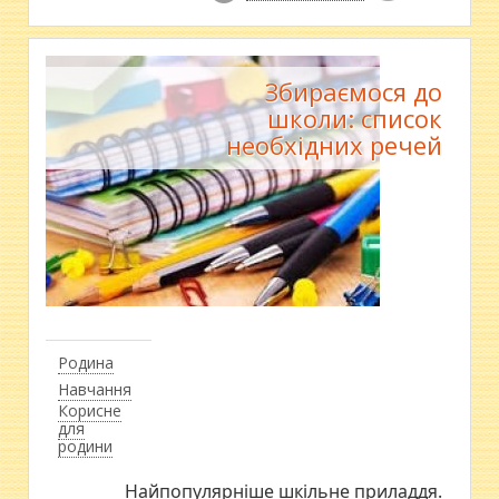
Збираємося до
школи: список
необхідних речей
Родина
Навчання
Корисне
для
родини
Найпопулярніше шкільне приладдя.