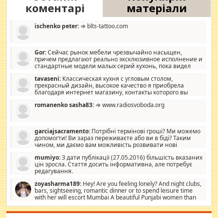
коментарі
матеріали
ischenko peter:
⇒ blts-tattoo.com
Gor:
Сейчас рынок мебели чрезвычайно насыщен,
причем предлагают реально эксклюзивное исполнение и
стандартные модели малых серий кухонь, пока видел
отличную кухонную мебель по дизайну, мало походит на
tavaseni:
Классическая кухня с угловым столом,
стандартные формы, в MebelOk, креативненько и что главное -
прекрасный дизайн, высокое качество я приобрела
со вкусом все в порядке, без ненужных наворотов удорожающих
благодаря интернет магазину, контакты которого вы
мебель, а это не последний фактор.
можете просмотреть https://mwood.com.ua.
romanenko sasha83:
⇒ www.radiosvoboda.org
garciajsacramento:
Потрібні термінові гроші? Ми можемо
допомогти! Ви зараз переживаєте або ви в біді? Таким
чином, ми даємо вам можливість розвивати нові
розробки. Як багата людина, я почуваю себе зобов'язаним
mumiyo:
З дати публікації (27.05.2016) більшість вказаних
допомагати людям, які намагаються дати їм шанс. Кожен
цін зросла. Стаття досить інформативна, але потребує
заслуговує на другий шанс, і, оскільки влада не зможе, вони
редагування.
повинні приймати від інших. Для нас нема багато суми, і зрілість
ми визначаємо за взаємною згодою. Ні сюрпризів, ні додаткових
zoyasharma189:
Hey! Are you feeling lonely? And night clubs,
витрат, а тільки узгоджених сум і нічого іншого. Не чекайте і не
bars, sightseeing, romantic dinner or to spend leisure time
коментуйте цей пост. Введіть суму, яку ви хочете подати, і ми
with her will escort Mumbai A beautiful Punjabi women than
зв'яжемося з вами з усіма варіантами. зв'яжіться з нами
sexy escort companion in arms that you guys feel like 5 star luxury
сьогодні на garciajsacramento@gmail.com Вам потрібні термінові
hotel had to spend the night in their search for loved solitaire free
гроші? Ми можемо допомогти!
maintenance stops in Mumbai. Here we offer fair and very attractive