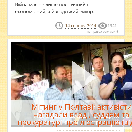
Війна має не лише політичний і
економічний, а й людський вимір.
14 серпня 2014
1941
на правах реклами ®
Мітинг у Полтаві: активісти
нагадали владі, суддям та
прокуратурі про люстрацію (ві