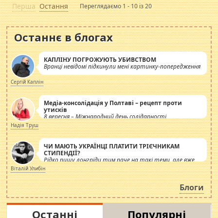
Перша
Остання
Переглядаємо 1 - 10 із 20
Останнє в блогах
КАПЛІНУ ПОГРОЖУЮТЬ УБИВСТВОМ
Вранці невідомі підкинули мені картинку-попередження
Сергій Каплін
Медіа-консолідація у Полтаві – рецепт проти
утисків
8 вересня – Міжнародний день солідарності
журналістів.
Надія Труш
ЧИ МАЮТЬ УКРАЇНЦІ ПЛАТИТИ ТРІЄЧНИКАМ
СТИПЕНДІЇ?
Рідко пишу лонгріди тим паче на такі теми, але вже
просто дістало! Обурюють сьогоднішні інсенуації
Віталій Улибін
навколо стипендіального питання. Штучно
роздувається ще одна соціальна катастрофа.
Блоги
Останні
Популярні