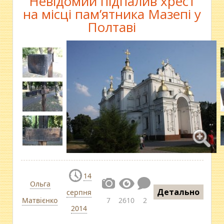
Невідомий підпалив хрест
на місці пам’ятника Мазепі у
Полтаві
14
Ольга
Детально
серпня
Матвієнко
7
2610
2
2014