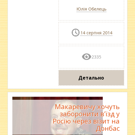
Юлія Обелець
14 серпня 2014
2335
Детально
Макаревичу хочуть
заборонити в’їзд у
Росію через візит на
Донбас