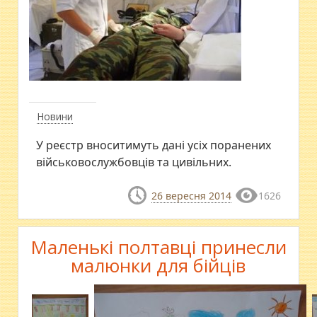
Новини
​У реєстр вноситимуть дані усіх поранених
військовослужбовців та цивільних.
26 вересня 2014
1626
Маленькі полтавці принесли
малюнки для бійців