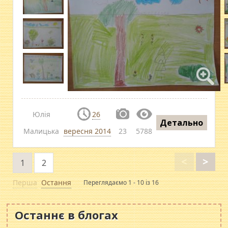
Юлія
26
Детально
Малицька
вересня 2014
23
5788
<
>
1
2
Перша
Остання
Переглядаємо 1 - 10 із 16
Останнє в блогах