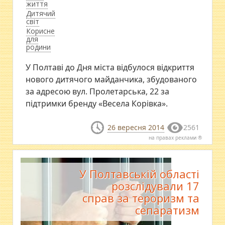
життя
Дитячий
світ
Корисне
для
родини
У Полтаві до Дня міста відбулося відкриття
нового дитячого майданчика, збудованого
за адресою вул. Пролетарська, 22 за
підтримки бренду «Весела Корівка».
26 вересня 2014
2561
на правах реклами ®
У Полтавській області
розслідували 17
справ за тероризм та
сепаратизм