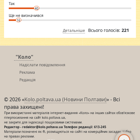
⇒ sakshimirchandani.com
Так
40
Ще не визначився
16
Всього голосів:
221
Детальніше
"Коло"
Надіслати повідомлення
Реклама
Редакція
© 2026 «
Kolo.poltava.ua (Новини Полтави)
» - Всі
права захищені!
При використанні матеріалів інтернет-видання «Коло» на інших сайтах обов’язкове
гіперпосилання на сайт kolo.poltava.ua,
не закрите для індексації пошуковими системами.
Редактор - redaktor@kolo.poltava.ua Телефон редакції: 613-245
Матеріали позначені як ®, розміщуються на сайті на комерційних засадах, тобто
на правах реклами.