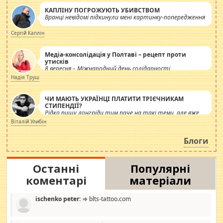
КАПЛІНУ ПОГРОЖУЮТЬ УБИВСТВОМ
Вранці невідомі підкинули мені картинку-попередження
Сергій Каплін
Медіа-консолідація у Полтаві – рецепт проти
утисків
8 вересня – Міжнародний день солідарності
журналістів.
Надія Труш
ЧИ МАЮТЬ УКРАЇНЦІ ПЛАТИТИ ТРІЄЧНИКАМ
СТИПЕНДІЇ?
Рідко пишу лонгріди тим паче на такі теми, але вже
просто дістало! Обурюють сьогоднішні інсенуації
Віталій Улибін
навколо стипендіального питання. Штучно
роздувається ще одна соціальна катастрофа.
Блоги
Останні
Популярні
коментарі
матеріали
ischenko peter:
⇒ blts-tattoo.com