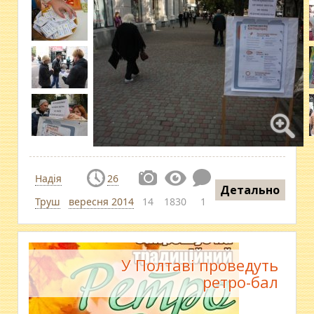
Надія
26
Детально
Труш
вересня 2014
14
1830
1
У Полтаві проведуть
ретро-бал