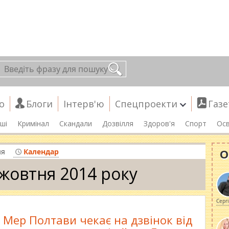
о
Блоги
Інтерв'ю
Спецпроекти
Газе
ші
Кримінал
Скандали
Дозвілля
Здоров'я
Спорт
Осв
О
ня
Календар
 жовтня 2014 року
Серг
Мер Полтави чекає на дзвінок від