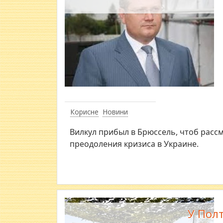
Корисне
Новини
Вилкул прибыл в Брюссель, чтоб расс
преодоления кризиса в Украине.
У Полт