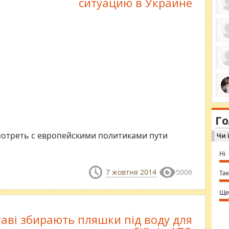
ситуацию в Украине
ро
се
да
ос
ін
за
тіл
ком
bea
ми
tha
на
nig
Г
по
in 
Sol
мотреть с европейскими политиками пути
Чи 
Ind
gir
bod
Ні
alw
Mir
7 жовтня 2014
5006
you
Так
⇒ 
Ще
аві збирають пляшки під воду для