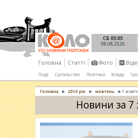
СБ 05:05
08.08.2026
Головна
Статті
Фото
Віде
Події
Суспільство
Політика
Влада
Гро
»
»
»
Головна
2014 рік
жовтень
7 жовт
Новини за 7