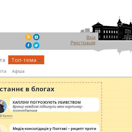
Вхід
Реєстрація
та
Топ-тема
іта
Афіша
станнє в блогах
КАПЛІНУ ПОГРОЖУЮТЬ УБИВСТВОМ
Вранці невідомі підкинули мені картинку-
попередження
ій Каплін
Медіа-консолідація у Полтаві – рецепт проти