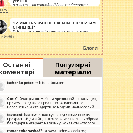
утисків
8 вересня – Міжнародний день солідарності
журналістів.
я Труш
ЧИ МАЮТЬ УКРАЇНЦІ ПЛАТИТИ ТРІЄЧНИКАМ
СТИПЕНДІЇ?
Рідко пишу лонгріди тим паче на такі теми,
але вже просто дістало! Обурюють сьогоднішні
лій Улибін
інсенуації навколо стипендіального питання.
Штучно роздувається ще одна соціальна
Блоги
катастрофа.
Останні
Популярні
коментарі
матеріали
ischenko peter:
⇒ blts-tattoo.com
Gor:
Сейчас рынок мебели чрезвычайно насыщен,
причем предлагают реально эксклюзивное
исполнение и стандартные модели малых серий
хонь, пока видел отличную кухонную мебель по
tavaseni:
Классическая кухня с угловым столом,
зайну, мало походит на стандартные формы, в MebelOk,
прекрасный дизайн, высокое качество я приобрела
еативненько и что главное - со вкусом все в порядке,
благодаря интернет магазину, контакты которого
з ненужных наворотов удорожающих мебель, а это не
 можете просмотреть https://mwood.com.ua.
следний фактор.
romanenko sasha83:
⇒ www.radiosvoboda.org