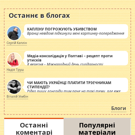
Останнє в блогах
КАПЛІНУ ПОГРОЖУЮТЬ УБИВСТВОМ
Вранці невідомі підкинули мені картинку-попередження
Сергій Каплін
Медіа-консолідація у Полтаві – рецепт проти
утисків
8 вересня – Міжнародний день солідарності
журналістів.
Надія Труш
ЧИ МАЮТЬ УКРАЇНЦІ ПЛАТИТИ ТРІЄЧНИКАМ
СТИПЕНДІЇ?
Рідко пишу лонгріди тим паче на такі теми, але вже
просто дістало! Обурюють сьогоднішні інсенуації
Віталій Улибін
навколо стипендіального питання. Штучно
роздувається ще одна соціальна катастрофа.
Блоги
Останні
Популярні
коментарі
матеріали