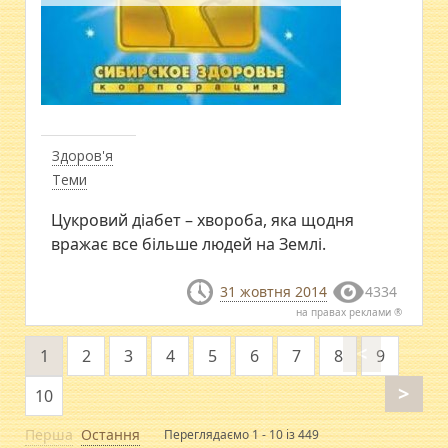
Здоров'я
Теми
Цукровий діабет – хвороба, яка щодня
вражає все більше людей на Землі.
31 жовтня 2014
4334
на правах реклами ®
<
1
2
3
4
5
6
7
8
9
>
10
Перша
Остання
Переглядаємо 1 - 10 із 449