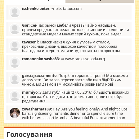
ischenko peter:
⇒ blts-tattoo.com
Gor:
Сейчас рынок мебели чрезвычайно насыщен,
причем предлагают реально эксклюзивное исполнение и
стандартные модели малых серий кухонь, пока видел
отличную кухонную мебель по дизайну, мало походит на
tavaseni:
Классическая кухня с угловым столом,
стандартные формы, в MebelOk, креативненько и что главное -
прекрасный дизайн, высокое качество я приобрела
со вкусом все в порядке, без ненужных наворотов удорожающих
благодаря интернет магазину, контакты которого вы
мебель, а это не последний фактор.
можете просмотреть https://mwood.com.ua.
romanenko sasha83:
⇒ www.radiosvoboda.org
garciajsacramento:
Потрібні термінові гроші? Ми можемо
допомогти! Ви зараз переживаєте або ви в біді? Таким
чином, ми даємо вам можливість розвивати нові
розробки. Як багата людина, я почуваю себе зобов'язаним
mumiyo:
З дати публікації (27.05.2016) більшість вказаних
допомагати людям, які намагаються дати їм шанс. Кожен
цін зросла. Стаття досить інформативна, але потребує
заслуговує на другий шанс, і, оскільки влада не зможе, вони
редагування.
повинні приймати від інших. Для нас нема багато суми, і зрілість
ми визначаємо за взаємною згодою. Ні сюрпризів, ні додаткових
zoyasharma189:
Hey! Are you feeling lonely? And night clubs,
витрат, а тільки узгоджених сум і нічого іншого. Не чекайте і не
bars, sightseeing, romantic dinner or to spend leisure time
коментуйте цей пост. Введіть суму, яку ви хочете подати, і ми
with her will escort Mumbai A beautiful Punjabi women than
зв'яжемося з вами з усіма варіантами. зв'яжіться з нами
sexy escort companion in arms that you guys feel like 5 star luxury
сьогодні на garciajsacramento@gmail.com Вам потрібні термінові
hotel had to spend the night in their search for loved solitaire free
гроші? Ми можемо допомогти!
maintenance stops in Mumbai. Here we offer fair and very attractive
Голосування
woman "Love Solitaire" beautiful figure and shapely body shapes.