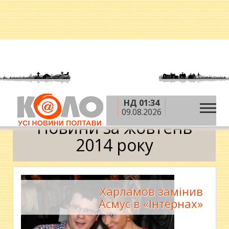
НД 01:34
»
»
Головна
2014 рік
жовтень
Календар
09.08.2026
Новини за жовтень
2014 року
Харламов замінив
Асмус в «Інтернах»