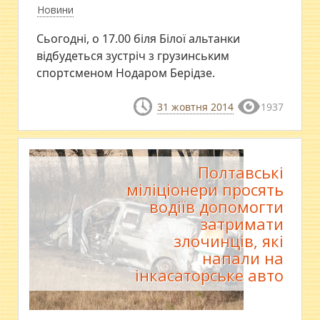
Новини
Сьогодні, о 17.00 біля Білої альтанки
відбудеться зустріч з грузинським
спортсменом Нодаром Берідзе.
31 жовтня 2014
1937
Полтавські
міліціонери просять
водіїв допомогти
затримати
злочинців, які
напали на
інкасаторське авто