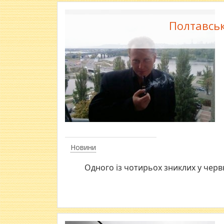
Полтавськ
Новини
Одного із чотирьох зниклих у червн