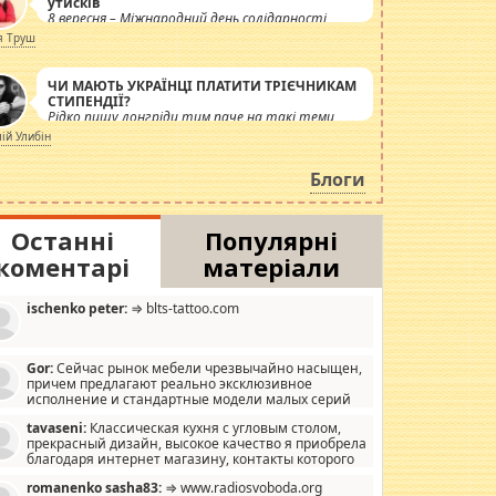
утисків
8 вересня – Міжнародний день солідарності
журналістів.
я Труш
ЧИ МАЮТЬ УКРАЇНЦІ ПЛАТИТИ ТРІЄЧНИКАМ
СТИПЕНДІЇ?
Рідко пишу лонгріди тим паче на такі теми,
але вже просто дістало! Обурюють сьогоднішні
лій Улибін
інсенуації навколо стипендіального питання.
Штучно роздувається ще одна соціальна
Блоги
катастрофа.
Останні
Популярні
коментарі
матеріали
ischenko peter:
⇒ blts-tattoo.com
Gor:
Сейчас рынок мебели чрезвычайно насыщен,
причем предлагают реально эксклюзивное
исполнение и стандартные модели малых серий
хонь, пока видел отличную кухонную мебель по
tavaseni:
Классическая кухня с угловым столом,
зайну, мало походит на стандартные формы, в MebelOk,
прекрасный дизайн, высокое качество я приобрела
еативненько и что главное - со вкусом все в порядке,
благодаря интернет магазину, контакты которого
з ненужных наворотов удорожающих мебель, а это не
 можете просмотреть https://mwood.com.ua.
следний фактор.
romanenko sasha83:
⇒ www.radiosvoboda.org