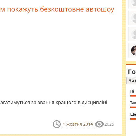
м покажуть безкоштовне автошоу
ро
се
да
ос
ін
за
тіл
ком
bea
ми
tha
на
nig
Г
по
in 
Sol
Чи 
Ind
gir
bod
Ні
alw
Mir
агатимуться за звання кращого в дисципліні
you
Так
⇒ 
Ще
1 жовтня 2014
2025