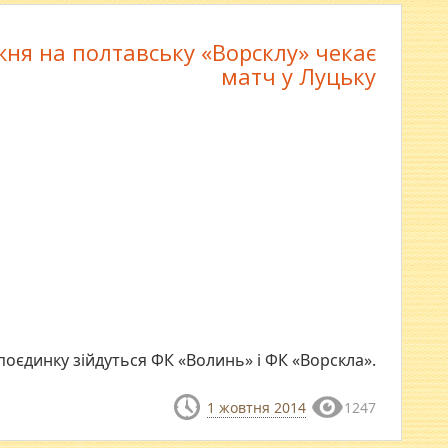
жня на полтавську «Ворсклу» чекає
матч у Луцьку
поєдинку зійдуться ФК «Волинь» і ФК «Ворскла».
1 жовтня 2014
1247