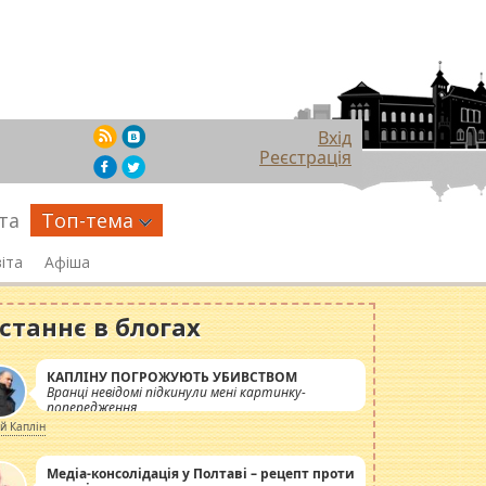
Вхід
Реєстрація
та
Топ-тема
іта
Афіша
станнє в блогах
КАПЛІНУ ПОГРОЖУЮТЬ УБИВСТВОМ
Вранці невідомі підкинули мені картинку-
попередження
ій Каплін
Медіа-консолідація у Полтаві – рецепт проти