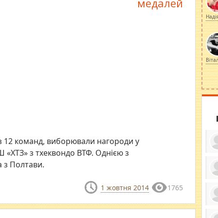
медалей
Наді
Віта
 з 12 команд, виборювали нагороди у
«ХТЗ» з тхеквондо ВТФ. Однією з
 з Полтави.
ку
1 жовтня 2014
1765
ди
кр
бе
вы
по