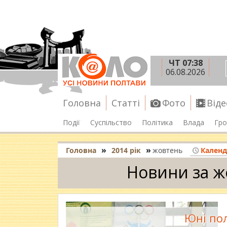
ЧТ 07:38
06.08.2026
Головна
Статті
Фото
Віде
Події
Суспільство
Політика
Влада
Гро
»
»
Головна
2014 рік
жовтень
Календ
Новини за ж
Юні по