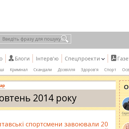
о
Блоги
Інтерв'ю
Спецпроекти
Газе
ші
Кримінал
Скандали
Дозвілля
Здоров'я
Спорт
Осв
О
ар
овтень 2014 року
Серг
лтавські спортсмени завоювали 20