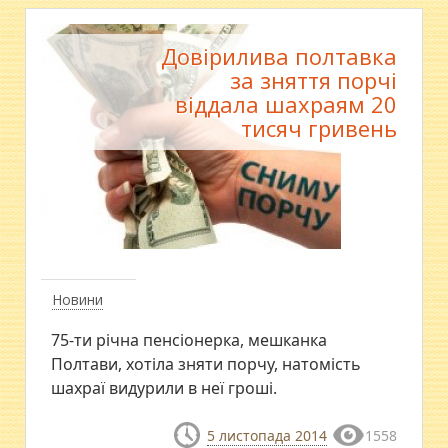
Довірилива полтавка
за зняття порчі
віддала шахраям 20
тисяч гривень
Новини
75-ти річна пенсіонерка, мешканка
Полтави, хотіла зняти порчу, натомість
шахраї видурили в неї гроші.
5 листопада 2014
1558