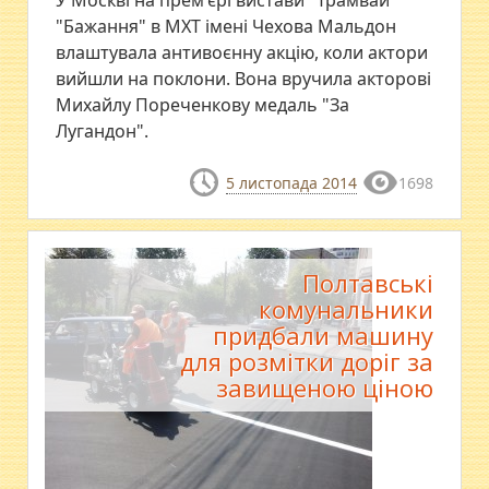
У Москві на прем'єрі вистави "Трамвай
"Бажання" в МХТ імені Чехова Мальдон
влаштувала антивоєнну акцію, коли актори
вийшли на поклони. Вона вручила акторові
Михайлу Пореченкову медаль "За
Лугандон".
5 листопада 2014
1698
Полтавські
комунальники
придбали машину
для розмітки доріг за
завищеною ціною