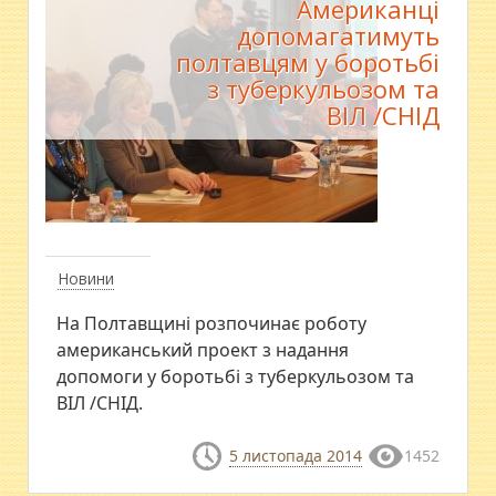
Американці
допомагатимуть
полтавцям у боротьбі
з туберкульозом та
ВІЛ /СНІД
Новини
На Полтавщині розпочинає роботу
американський проект з надання
допомоги у боротьбі з туберкульозом та
ВІЛ /СНІД.
5 листопада 2014
1452