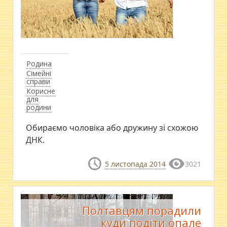
Родина
Сімейні
справи
Корисне
для
родини
Обираємо чоловіка або дружину зі схожою
ДНК.
5 листопада 2014
3021
Полтавцям порадили
куди подіти опале