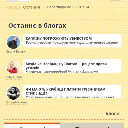
Перша
Остання
Переглядаємо 1 - 10 із 14
Останнє в блогах
КАПЛІНУ ПОГРОЖУЮТЬ УБИВСТВОМ
Вранці невідомі підкинули мені картинку-попередження
Сергій Каплін
Медіа-консолідація у Полтаві – рецепт проти
утисків
8 вересня – Міжнародний день солідарності
журналістів.
Надія Труш
ЧИ МАЮТЬ УКРАЇНЦІ ПЛАТИТИ ТРІЄЧНИКАМ
СТИПЕНДІЇ?
Рідко пишу лонгріди тим паче на такі теми, але вже
просто дістало! Обурюють сьогоднішні інсенуації
Віталій Улибін
навколо стипендіального питання. Штучно
роздувається ще одна соціальна катастрофа.
Блоги