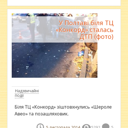
У Полтаві біля ТЦ
«Конкорд» сталась
ДТП (фото)
Надзвичайні
події
Біля ТЦ «Конкорд» зіштовхнулись «Шероле
Авео» та позашляховик.
5 листопада 2014
5292
5