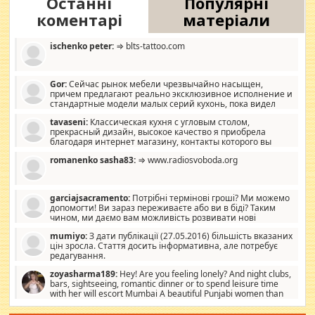
Останні
Популярні
коментарі
матеріали
ischenko peter:
⇒ blts-tattoo.com
Gor:
Сейчас рынок мебели чрезвычайно насыщен,
причем предлагают реально эксклюзивное исполнение и
стандартные модели малых серий кухонь, пока видел
отличную кухонную мебель по дизайну, мало походит на
tavaseni:
Классическая кухня с угловым столом,
стандартные формы, в MebelOk, креативненько и что главное -
прекрасный дизайн, высокое качество я приобрела
со вкусом все в порядке, без ненужных наворотов удорожающих
благодаря интернет магазину, контакты которого вы
мебель, а это не последний фактор.
можете просмотреть https://mwood.com.ua.
romanenko sasha83:
⇒ www.radiosvoboda.org
garciajsacramento:
Потрібні термінові гроші? Ми можемо
допомогти! Ви зараз переживаєте або ви в біді? Таким
чином, ми даємо вам можливість розвивати нові
розробки. Як багата людина, я почуваю себе зобов'язаним
mumiyo:
З дати публікації (27.05.2016) більшість вказаних
допомагати людям, які намагаються дати їм шанс. Кожен
цін зросла. Стаття досить інформативна, але потребує
заслуговує на другий шанс, і, оскільки влада не зможе, вони
редагування.
повинні приймати від інших. Для нас нема багато суми, і зрілість
ми визначаємо за взаємною згодою. Ні сюрпризів, ні додаткових
zoyasharma189:
Hey! Are you feeling lonely? And night clubs,
витрат, а тільки узгоджених сум і нічого іншого. Не чекайте і не
bars, sightseeing, romantic dinner or to spend leisure time
коментуйте цей пост. Введіть суму, яку ви хочете подати, і ми
with her will escort Mumbai A beautiful Punjabi women than
зв'яжемося з вами з усіма варіантами. зв'яжіться з нами
sexy escort companion in arms that you guys feel like 5 star luxury
сьогодні на garciajsacramento@gmail.com Вам потрібні термінові
hotel had to spend the night in their search for loved solitaire free