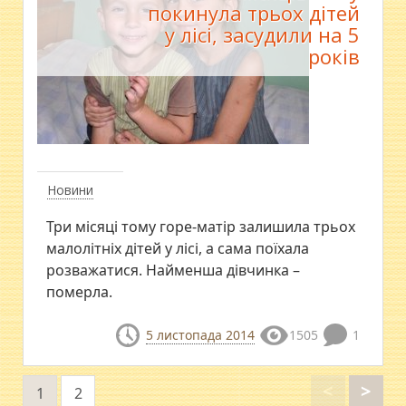
покинула трьох дітей
у лісі, засудили на 5
років
Новини
Три місяці тому горе-матір залишила трьох
малолітніх дітей у лісі, а сама поїхала
розважатися. Найменша дівчинка –
померла.
5 листопада 2014
1505
1
<
>
1
2