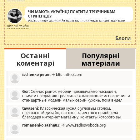
ЧИ МАЮТЬ УКРАЇНЦІ ПЛАТИТИ ТРІЄЧНИКАМ
СТИПЕНДІЇ?
Рідко пишу лонгріди тим паче на такі теми, але вже
просто дістало! Обурюють сьогоднішні інсенуації
Віталій Улибін
навколо стипендіального питання. Штучно
роздувається ще одна соціальна катастрофа.
Блоги
Останні
Популярні
коментарі
матеріали
ischenko peter:
⇒ blts-tattoo.com
Gor:
Сейчас рынок мебели чрезвычайно насыщен,
причем предлагают реально эксклюзивное исполнение и
стандартные модели малых серий кухонь, пока видел
отличную кухонную мебель по дизайну, мало походит на
tavaseni:
Классическая кухня с угловым столом,
стандартные формы, в MebelOk, креативненько и что главное -
прекрасный дизайн, высокое качество я приобрела
со вкусом все в порядке, без ненужных наворотов удорожающих
благодаря интернет магазину, контакты которого вы
мебель, а это не последний фактор.
можете просмотреть https://mwood.com.ua.
romanenko sasha83:
⇒ www.radiosvoboda.org