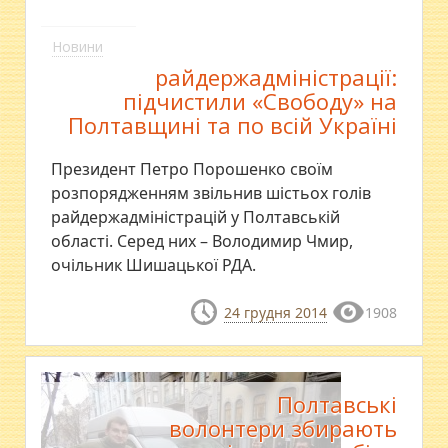
Новини
райдержадміністрації:
підчистили «Свободу» на
Полтавщині та по всій Україні
Президент Петро Порошенко своїм
розпорядженням звільнив шістьох голів
райдержадміністрацій у Полтавській
області. Серед них – Володимир Чмир,
очільник Шишацької РДА.
24 грудня 2014
1908
Полтавські
волонтери збирають