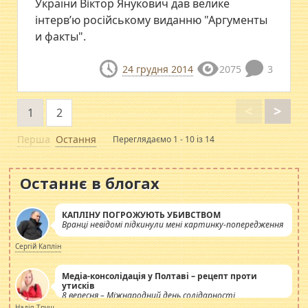
України Віктор Янукович дав велике
інтерв’ю російському виданню "Аргументы
и факты".
24 грудня 2014
2075
3
<
>
1
2
Перша
Остання
Переглядаємо 1 - 10 із 14
Останнє в блогах
КАПЛІНУ ПОГРОЖУЮТЬ УБИВСТВОМ
Вранці невідомі підкинули мені картинку-попередження
Сергій Каплін
Медіа-консолідація у Полтаві – рецепт проти
утисків
8 вересня – Міжнародний день солідарності
журналістів.
Надія Труш