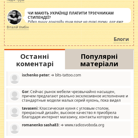
ЧИ МАЮТЬ УКРАЇНЦІ ПЛАТИТИ ТРІЄЧНИКАМ
СТИПЕНДІЇ?
Рідко пишу лонгріди тим паче на такі теми, але вже
просто дістало! Обурюють сьогоднішні інсенуації
Віталій Улибін
навколо стипендіального питання. Штучно
роздувається ще одна соціальна катастрофа.
Блоги
Останні
Популярні
коментарі
матеріали
ischenko peter:
⇒ blts-tattoo.com
Gor:
Сейчас рынок мебели чрезвычайно насыщен,
причем предлагают реально эксклюзивное исполнение и
стандартные модели малых серий кухонь, пока видел
отличную кухонную мебель по дизайну, мало походит на
tavaseni:
Классическая кухня с угловым столом,
стандартные формы, в MebelOk, креативненько и что главное -
прекрасный дизайн, высокое качество я приобрела
со вкусом все в порядке, без ненужных наворотов удорожающих
благодаря интернет магазину, контакты которого вы
мебель, а это не последний фактор.
можете просмотреть https://mwood.com.ua.
romanenko sasha83:
⇒ www.radiosvoboda.org