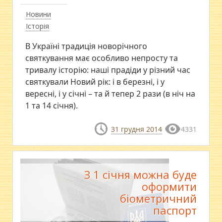
Новини
Історія
В Україні традиція новорічного
святкування має особливо непросту та
тривалу історію: наші прадіди у різний час
святкували Новий рік: і в березні, і у
вересні, і у січні – та й тепер 2 рази (в ніч на
1 та 14 січня).
31 грудня 2014
4331
З 1 січня можна буде
оформити
біометричний
паспорт