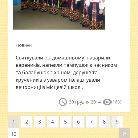
Новини
Святкували по-домашньому: наварили
вареників, напекли пампушок з часником
та балабушок з хріном, дерунів та
кручеників з узваром і влаштували
вечорниці в місцевій школі.
30 грудня 2014
1639
<
1
2
3
4
5
6
7
8
9
>
10