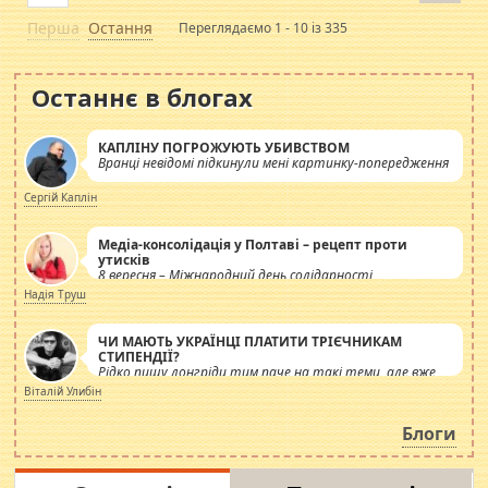
Перша
Остання
Переглядаємо 1 - 10 із 335
Останнє в блогах
КАПЛІНУ ПОГРОЖУЮТЬ УБИВСТВОМ
Вранці невідомі підкинули мені картинку-попередження
Сергій Каплін
Медіа-консолідація у Полтаві – рецепт проти
утисків
8 вересня – Міжнародний день солідарності
журналістів.
Надія Труш
ЧИ МАЮТЬ УКРАЇНЦІ ПЛАТИТИ ТРІЄЧНИКАМ
СТИПЕНДІЇ?
Рідко пишу лонгріди тим паче на такі теми, але вже
просто дістало! Обурюють сьогоднішні інсенуації
Віталій Улибін
навколо стипендіального питання. Штучно
роздувається ще одна соціальна катастрофа.
Блоги