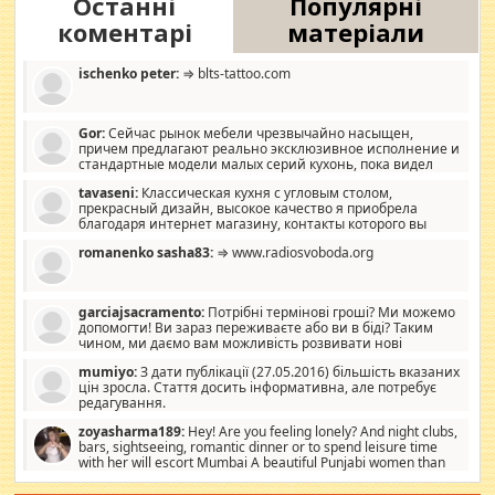
Останні
Популярні
коментарі
матеріали
ischenko peter:
⇒ blts-tattoo.com
Gor:
Сейчас рынок мебели чрезвычайно насыщен,
причем предлагают реально эксклюзивное исполнение и
стандартные модели малых серий кухонь, пока видел
отличную кухонную мебель по дизайну, мало походит на
tavaseni:
Классическая кухня с угловым столом,
стандартные формы, в MebelOk, креативненько и что главное -
прекрасный дизайн, высокое качество я приобрела
со вкусом все в порядке, без ненужных наворотов удорожающих
благодаря интернет магазину, контакты которого вы
мебель, а это не последний фактор.
можете просмотреть https://mwood.com.ua.
romanenko sasha83:
⇒ www.radiosvoboda.org
garciajsacramento:
Потрібні термінові гроші? Ми можемо
допомогти! Ви зараз переживаєте або ви в біді? Таким
чином, ми даємо вам можливість розвивати нові
розробки. Як багата людина, я почуваю себе зобов'язаним
mumiyo:
З дати публікації (27.05.2016) більшість вказаних
допомагати людям, які намагаються дати їм шанс. Кожен
цін зросла. Стаття досить інформативна, але потребує
заслуговує на другий шанс, і, оскільки влада не зможе, вони
редагування.
повинні приймати від інших. Для нас нема багато суми, і зрілість
ми визначаємо за взаємною згодою. Ні сюрпризів, ні додаткових
zoyasharma189:
Hey! Are you feeling lonely? And night clubs,
витрат, а тільки узгоджених сум і нічого іншого. Не чекайте і не
bars, sightseeing, romantic dinner or to spend leisure time
коментуйте цей пост. Введіть суму, яку ви хочете подати, і ми
with her will escort Mumbai A beautiful Punjabi women than
зв'яжемося з вами з усіма варіантами. зв'яжіться з нами
sexy escort companion in arms that you guys feel like 5 star luxury
сьогодні на garciajsacramento@gmail.com Вам потрібні термінові
hotel had to spend the night in their search for loved solitaire free