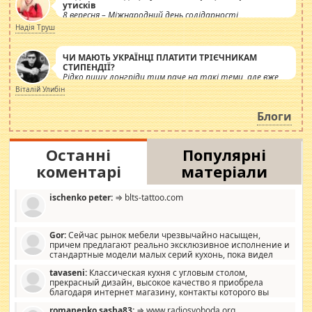
утисків
8 вересня – Міжнародний день солідарності
журналістів.
Надія Труш
ЧИ МАЮТЬ УКРАЇНЦІ ПЛАТИТИ ТРІЄЧНИКАМ
СТИПЕНДІЇ?
Рідко пишу лонгріди тим паче на такі теми, але вже
просто дістало! Обурюють сьогоднішні інсенуації
Віталій Улибін
навколо стипендіального питання. Штучно
роздувається ще одна соціальна катастрофа.
Блоги
Останні
Популярні
коментарі
матеріали
ischenko peter:
⇒ blts-tattoo.com
Gor:
Сейчас рынок мебели чрезвычайно насыщен,
причем предлагают реально эксклюзивное исполнение и
стандартные модели малых серий кухонь, пока видел
отличную кухонную мебель по дизайну, мало походит на
tavaseni:
Классическая кухня с угловым столом,
стандартные формы, в MebelOk, креативненько и что главное -
прекрасный дизайн, высокое качество я приобрела
со вкусом все в порядке, без ненужных наворотов удорожающих
благодаря интернет магазину, контакты которого вы
мебель, а это не последний фактор.
можете просмотреть https://mwood.com.ua.
romanenko sasha83:
⇒ www.radiosvoboda.org