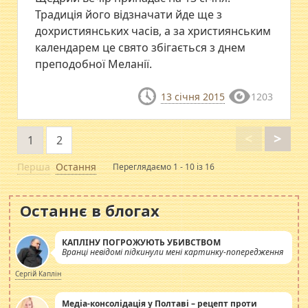
Традиція його відзначати йде ще з
дохристиянських часів, а за християнським
календарем це свято збігається з днем
преподобної Меланії.
13 січня 2015
1203
<
>
1
2
Перша
Остання
Переглядаємо 1 - 10 із 16
Останнє в блогах
КАПЛІНУ ПОГРОЖУЮТЬ УБИВСТВОМ
Вранці невідомі підкинули мені картинку-попередження
Сергій Каплін
Медіа-консолідація у Полтаві – рецепт проти