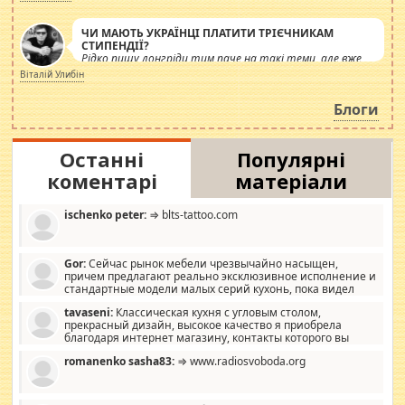
ЧИ МАЮТЬ УКРАЇНЦІ ПЛАТИТИ ТРІЄЧНИКАМ
СТИПЕНДІЇ?
Рідко пишу лонгріди тим паче на такі теми, але вже
просто дістало! Обурюють сьогоднішні інсенуації
Віталій Улибін
навколо стипендіального питання. Штучно
роздувається ще одна соціальна катастрофа.
Блоги
Останні
Популярні
коментарі
матеріали
ischenko peter:
⇒ blts-tattoo.com
Gor:
Сейчас рынок мебели чрезвычайно насыщен,
причем предлагают реально эксклюзивное исполнение и
стандартные модели малых серий кухонь, пока видел
отличную кухонную мебель по дизайну, мало походит на
tavaseni:
Классическая кухня с угловым столом,
стандартные формы, в MebelOk, креативненько и что главное -
прекрасный дизайн, высокое качество я приобрела
со вкусом все в порядке, без ненужных наворотов удорожающих
благодаря интернет магазину, контакты которого вы
мебель, а это не последний фактор.
можете просмотреть https://mwood.com.ua.
romanenko sasha83:
⇒ www.radiosvoboda.org