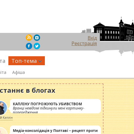
Вхід
Реєстрація
та
Топ-тема
іта
Афіша
станнє в блогах
КАПЛІНУ ПОГРОЖУЮТЬ УБИВСТВОМ
Вранці невідомі підкинули мені картинку-
попередження
ій Каплін
Медіа-консолідація у Полтаві – рецепт проти