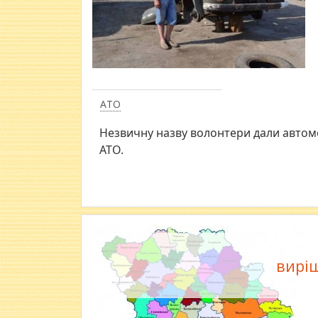
АТО
Незвичну назву волонтери дали автом
АТО.
вирі