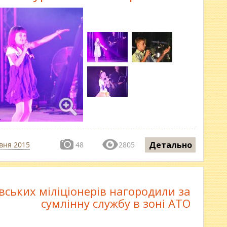
Детально
вня 2015
48
2805
вських міліціонерів нагородили за
сумлінну службу в зоні АТО