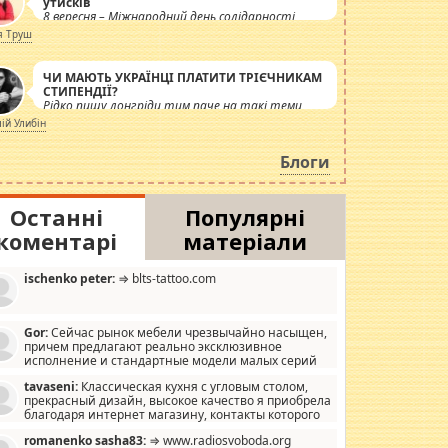
утисків
8 вересня – Міжнародний день солідарності
журналістів.
я Труш
ЧИ МАЮТЬ УКРАЇНЦІ ПЛАТИТИ ТРІЄЧНИКАМ
СТИПЕНДІЇ?
Рідко пишу лонгріди тим паче на такі теми,
але вже просто дістало! Обурюють сьогоднішні
лій Улибін
інсенуації навколо стипендіального питання.
Штучно роздувається ще одна соціальна
Блоги
катастрофа.
Останні
Популярні
коментарі
матеріали
ischenko peter:
⇒ blts-tattoo.com
Gor:
Сейчас рынок мебели чрезвычайно насыщен,
причем предлагают реально эксклюзивное
исполнение и стандартные модели малых серий
хонь, пока видел отличную кухонную мебель по
tavaseni:
Классическая кухня с угловым столом,
зайну, мало походит на стандартные формы, в MebelOk,
прекрасный дизайн, высокое качество я приобрела
еативненько и что главное - со вкусом все в порядке,
благодаря интернет магазину, контакты которого
з ненужных наворотов удорожающих мебель, а это не
 можете просмотреть https://mwood.com.ua.
следний фактор.
romanenko sasha83:
⇒ www.radiosvoboda.org