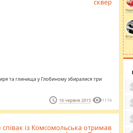
сквер
Наді
Віта
тиря та глинища у Глобиному збиралися три
16 червня 2015
1174
ку
ди
кр
бе
співак із Комсомольська отримав
вы
по