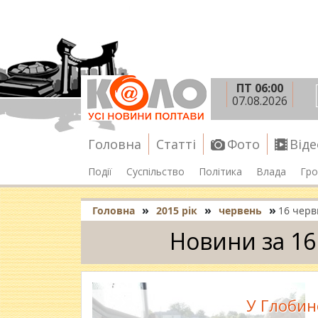
ПТ 06:00
07.08.2026
Головна
Статті
Фото
Віде
Події
Суспільство
Політика
Влада
Гро
»
»
»
Головна
2015 рік
червень
16 черв
Новини за 16
У Глобин