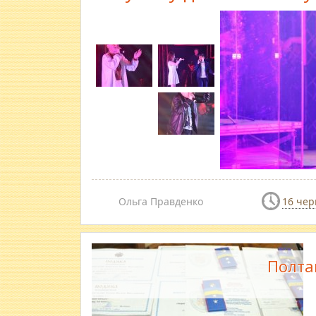
Ольга Правденко
16 чер
Полта