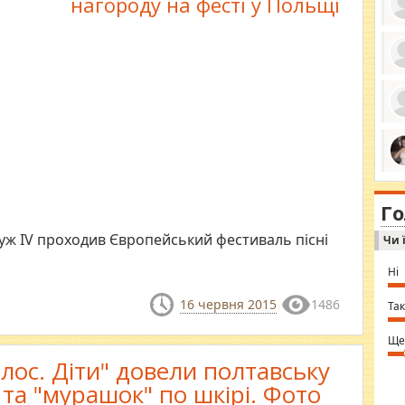
нагороду на фесті у Польщі
ро
се
да
ос
ін
за
тіл
ком
bea
ми
tha
на
nig
Г
по
in 
Sol
буж ІV проходив Європейський фестиваль пісні
Чи 
Ind
gir
bod
Ні
alw
Mir
16 червня 2015
1486
you
Так
⇒ 
Ще
олос. Діти" довели полтавську
у та "мурашок" по шкірі. Фото