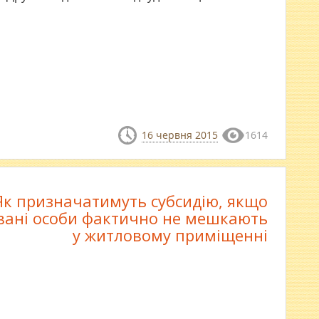
16 червня 2015
1614
Як призначатимуть субсидію, якщо
вані особи фактично не мешкають
у житловому приміщенні