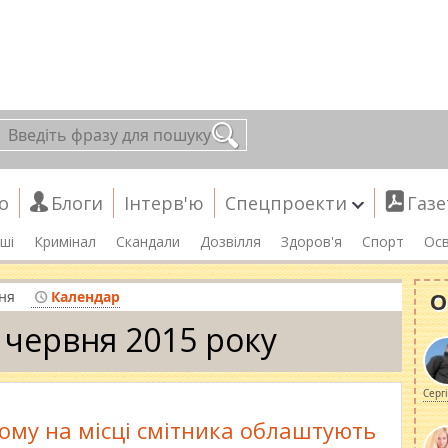
о
Блоги
Інтерв'ю
Спецпроекти
Газе
ші
Кримінал
Скандали
Дозвілля
Здоров'я
Спорт
Осв
О
ня
Календар
 червня 2015 року
Серг
ому на місці смітника облаштують