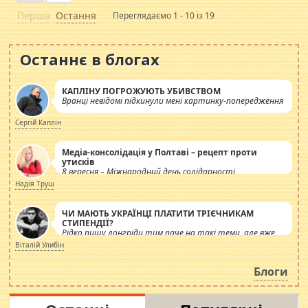
Перша
Остання
Переглядаємо 1 - 10 із 19
Останнє в блогах
КАПЛІНУ ПОГРОЖУЮТЬ УБИВСТВОМ
Вранці невідомі підкинули мені картинку-попередження
Сергій Каплін
Медіа-консолідація у Полтаві – рецепт проти
утисків
8 вересня – Міжнародний день солідарності
журналістів.
Надія Труш
ЧИ МАЮТЬ УКРАЇНЦІ ПЛАТИТИ ТРІЄЧНИКАМ
СТИПЕНДІЇ?
Рідко пишу лонгріди тим паче на такі теми, але вже
просто дістало! Обурюють сьогоднішні інсенуації
Віталій Улибін
навколо стипендіального питання. Штучно
роздувається ще одна соціальна катастрофа.
Блоги