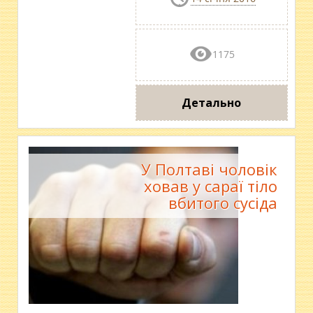
1175
Детально
У Полтаві чоловік
ховав у сараї тіло
вбитого сусіда