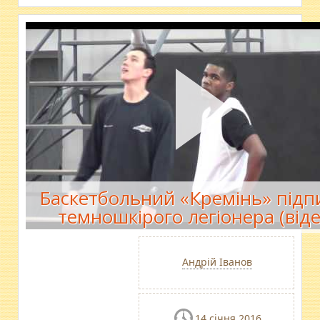
Баскетбольний «Кремінь» підп
темношкірого легіонера (віде
Андрій Іванов
14 січня 2016