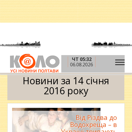
ЧТ 05:32
»
»
»
Головна
2016 рік
січень
14 січня
06.08.2026
Календар
Новини за 14 січня
2016 року
Від Різдва до
Водохреща – в
Україні тривають