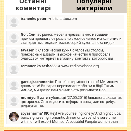
Останні
Популярні
коментарі
матеріали
ischenko peter:
⇒ blts-tattoo.com
Gor:
Сейчас рынок мебели чрезвычайно насыщен,
причем предлагают реально эксклюзивное исполнение и
стандартные модели малых серий кухонь, пока видел
отличную кухонную мебель по дизайну, мало походит на
tavaseni:
Классическая кухня с угловым столом,
стандартные формы, в MebelOk, креативненько и что главное -
прекрасный дизайн, высокое качество я приобрела
со вкусом все в порядке, без ненужных наворотов удорожающих
благодаря интернет магазину, контакты которого вы
мебель, а это не последний фактор.
можете просмотреть https://mwood.com.ua.
romanenko sasha83:
⇒ www.radiosvoboda.org
garciajsacramento:
Потрібні термінові гроші? Ми можемо
допомогти! Ви зараз переживаєте або ви в біді? Таким
чином, ми даємо вам можливість розвивати нові
розробки. Як багата людина, я почуваю себе зобов'язаним
mumiyo:
З дати публікації (27.05.2016) більшість вказаних
допомагати людям, які намагаються дати їм шанс. Кожен
цін зросла. Стаття досить інформативна, але потребує
заслуговує на другий шанс, і, оскільки влада не зможе, вони
редагування.
повинні приймати від інших. Для нас нема багато суми, і зрілість
ми визначаємо за взаємною згодою. Ні сюрпризів, ні додаткових
zoyasharma189:
Hey! Are you feeling lonely? And night clubs,
витрат, а тільки узгоджених сум і нічого іншого. Не чекайте і не
bars, sightseeing, romantic dinner or to spend leisure time
коментуйте цей пост. Введіть суму, яку ви хочете подати, і ми
with her will escort Mumbai A beautiful Punjabi women than
зв'яжемося з вами з усіма варіантами. зв'яжіться з нами
sexy escort companion in arms that you guys feel like 5 star luxury
сьогодні на garciajsacramento@gmail.com Вам потрібні термінові
hotel had to spend the night in their search for loved solitaire free
гроші? Ми можемо допомогти!