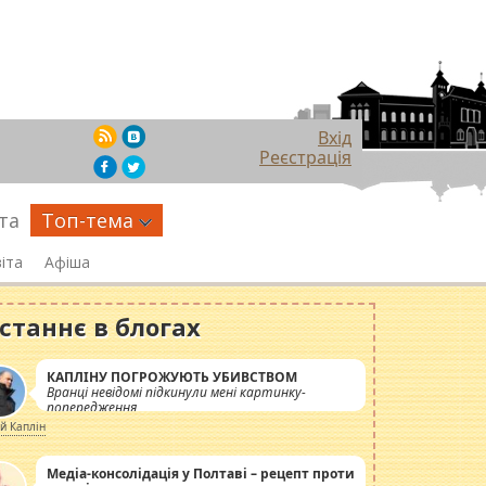
Вхід
Реєстрація
та
Топ-тема
іта
Афіша
станнє в блогах
КАПЛІНУ ПОГРОЖУЮТЬ УБИВСТВОМ
Вранці невідомі підкинули мені картинку-
попередження
ій Каплін
Медіа-консолідація у Полтаві – рецепт проти