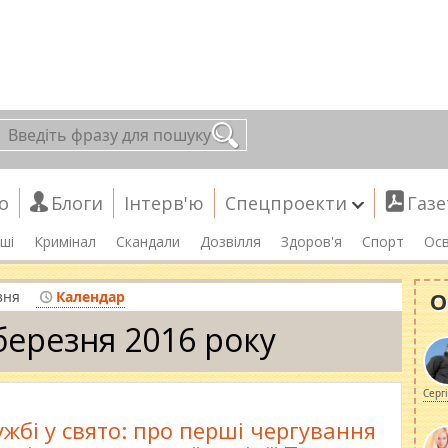
о
Блоги
Інтерв'ю
Спецпроекти
Газе
ші
Кримінал
Скандали
Дозвілля
Здоров'я
Спорт
Осв
О
зня
Календар
березня 2016 року
Серг
ужбі у свято: про перші чергування