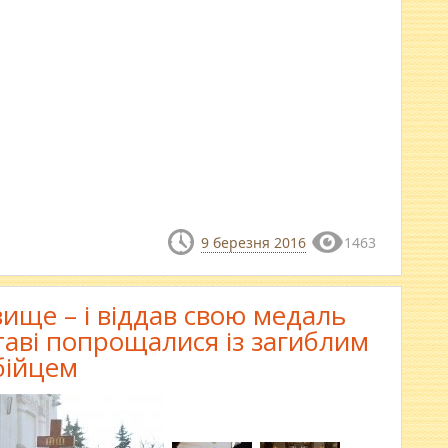
9 березня 2016
1463
вище – і віддав свою медаль
таві попрощалися із загиблим
бійцем