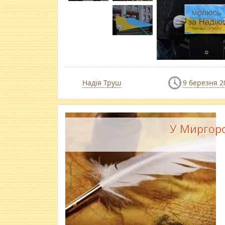
Надія Труш
9 березня 2
У Миргоро