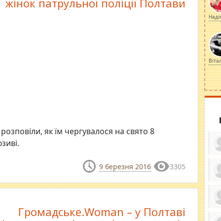
жінок патрульної поліції Полтави
Наді
Віта
 розповіли, як їм чергувалося на свято 8
зиві.
9 березня 2016
3305
ку
ди
кр
бе
Громадське.Woman – у Полтаві
вы
по