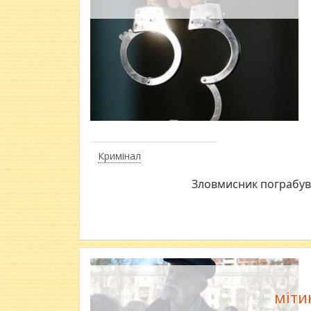
Кримінал
Зловмисник пограбував
міти