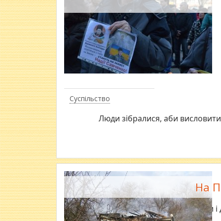
Суспільство
Люди зібралися, аби висловити 
На П
Батьки і