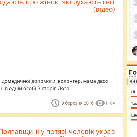
ідають про жінок, які рухають світ
(відео)
ро
се
да
ос
ін
за
тіл
ком
bea
ми
tha
на
nig
Г
по
in 
Sol
 з домедичної допомоги, волонтер, мама двох
Чи 
Ind
gir
н в одній особі Вікторія Лоза.
bod
Ні
alw
Mir
9 березня 2016
1184
you
Так
⇒ 
Ще
Полтавщині у потязі чоловік украв