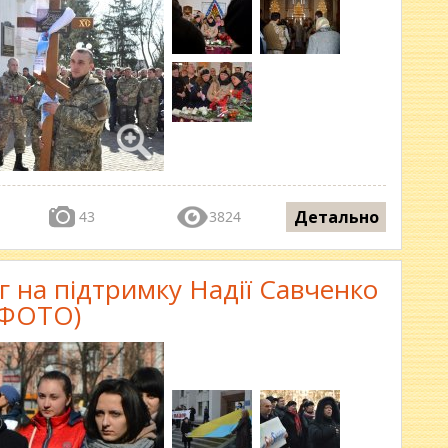
Детально
43
3824
нг на підтримку Надії Савченко
(ФОТО)