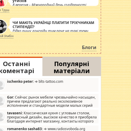
утисків
8 вересня – Міжнародний день солідарності
журналістів.
я Труш
ЧИ МАЮТЬ УКРАЇНЦІ ПЛАТИТИ ТРІЄЧНИКАМ
СТИПЕНДІЇ?
Рідко пишу лонгріди тим паче на такі теми,
але вже просто дістало! Обурюють сьогоднішні
лій Улибін
інсенуації навколо стипендіального питання.
Штучно роздувається ще одна соціальна
Блоги
катастрофа.
Останні
Популярні
коментарі
матеріали
ischenko peter:
⇒ blts-tattoo.com
Gor:
Сейчас рынок мебели чрезвычайно насыщен,
причем предлагают реально эксклюзивное
исполнение и стандартные модели малых серий
хонь, пока видел отличную кухонную мебель по
tavaseni:
Классическая кухня с угловым столом,
зайну, мало походит на стандартные формы, в MebelOk,
прекрасный дизайн, высокое качество я приобрела
еативненько и что главное - со вкусом все в порядке,
благодаря интернет магазину, контакты которого
з ненужных наворотов удорожающих мебель, а это не
 можете просмотреть https://mwood.com.ua.
следний фактор.
romanenko sasha83:
⇒ www.radiosvoboda.org