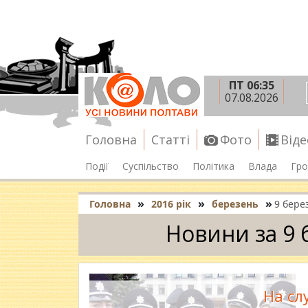
ПТ 06:35
07.08.2026
Головна
Статті
Фото
Віде
Події
Суспільство
Політика
Влада
Гро
»
»
»
Головна
2016 рік
березень
9 бере
Новини за 9 
На сл