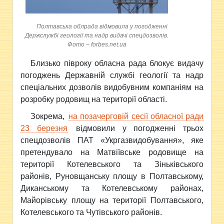
Полтавська облрада відмовила у погодженні
Держслужбі геології та надр видачі спецдозволів.
Фото – forbes.net.ua
Близько півроку обласна рада блокує видачу
погоджень Державній службі геології та надр
спеціальних дозволів видобувним компаніям на
розробку родовищ на території області.
Зокрема,
на позачерговій сесії обласної ради
23 березня
відмовили у погодженні трьох
спецдозволів ПАТ «Укргазвидобування», яке
претендувало на Матвіївське родовище на
території Котелевського та Зіньківського
районів, Руновщанську площу в Полтавському,
Диканському та Котелевському районах,
Майорівську площу на території Полтавського,
Котелевського та Чутівського районів.