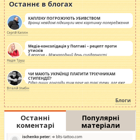
Останнє в блогах
КАПЛІНУ ПОГРОЖУЮТЬ УБИВСТВОМ
Вранці невідомі підкинули мені картинку-попередження
Сергій Каплін
Медіа-консолідація у Полтаві – рецепт проти
утисків
8 вересня – Міжнародний день солідарності
журналістів.
Надія Труш
ЧИ МАЮТЬ УКРАЇНЦІ ПЛАТИТИ ТРІЄЧНИКАМ
СТИПЕНДІЇ?
Рідко пишу лонгріди тим паче на такі теми, але вже
просто дістало! Обурюють сьогоднішні інсенуації
Віталій Улибін
навколо стипендіального питання. Штучно
роздувається ще одна соціальна катастрофа.
Блоги
Останні
Популярні
коментарі
матеріали
ischenko peter:
⇒ blts-tattoo.com