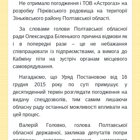
Не отримало погодження і ТОВ «Астрогаз» на
розробку Пірківського родовища на території
Зіньківського району Полтавської області.
За словами голови Полтавської обласної
ради Олександра Біленького причина відмови як
і в попередні рази – це не небажання
співпрацювати із підприємствами, а вимога до
Кабміну піти на зустріч органам місцевого
самоврядування.
Нагадаємо, що Уряд Постановою від 16
грудня 2015 року по суті примушує у
десятиденний термін розглядати погодження на
видачу спецдозволів, тим самим лишаючи
обласну раду останньої можливості впливати на
цей процес.
Валерій Головко, голова Полтавської
обласної державної, закликав депутатів попри