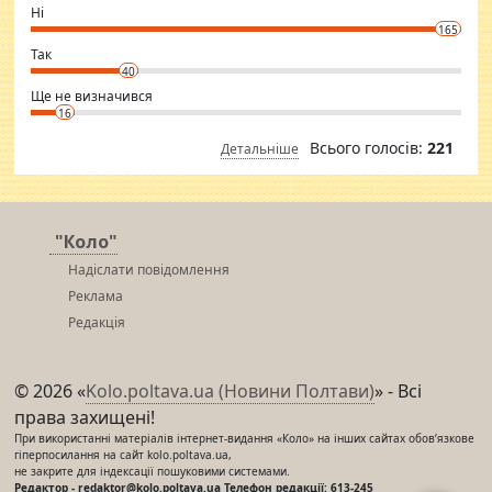
want to meet new people. Sakshi Mirchandani health and figure
Ні
conscious in order to keep yourself fit and regularly go to the health
165
club.
⇒ sakshimirchandani.com
Так
40
Ще не визначився
16
Всього голосів:
221
Детальніше
"Коло"
Надіслати повідомлення
Реклама
Редакція
© 2026 «
Kolo.poltava.ua (Новини Полтави)
» - Всі
права захищені!
При використанні матеріалів інтернет-видання «Коло» на інших сайтах обов’язкове
гіперпосилання на сайт kolo.poltava.ua,
не закрите для індексації пошуковими системами.
Редактор - redaktor@kolo.poltava.ua Телефон редакції: 613-245