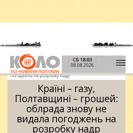
СБ 18:03
»
»
»
Головна
Новини
Влада
Країні – газу,
08.08.2026
Полтавщині – грошей: облрада знову не видала
погоджень на розробку надр
Країні – газу,
Полтавщині – грошей:
облрада знову не
видала погоджень на
розробку надр