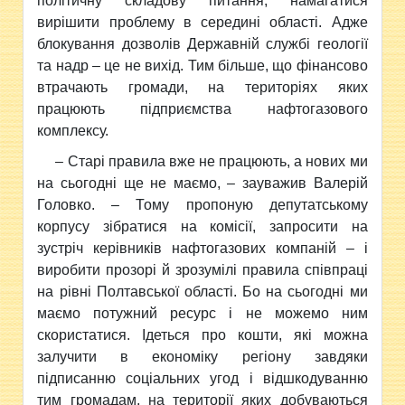
політичну складову питання, намагатися
вирішити проблему в середині області. Адже
блокування дозволів Державній службі геології
та надр – це не вихід. Тим більше, що фінансово
втрачають громади, на територіях яких
працюють підприємства нафтогазового
комплексу.
– Старі правила вже не працюють, а нових ми
на сьогодні ще не маємо, – зауважив Валерій
Головко. – Тому пропоную депутатському
корпусу зібратися на комісії, запросити на
зустріч керівників нафтогазових компаній – і
виробити прозорі й зрозумілі правила співпраці
на рівні Полтавської області. Бо на сьогодні ми
маємо потужний ресурс і не можемо ним
скористатися. Ідеться про кошти, які можна
залучити в економіку регіону завдяки
підписанню соціальних угод і відшкодуванню
тим громадам, на території яких добуваються