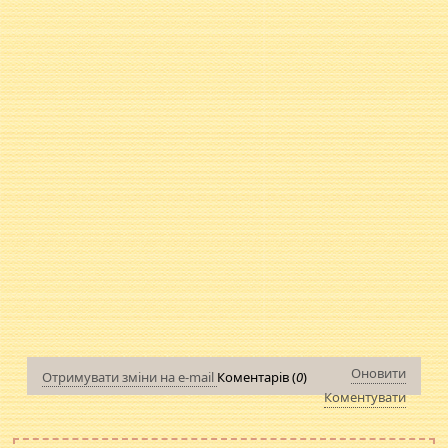
Оновити
Отримувати зміни на e-mail
Коментарів (
0
)
Коментувати