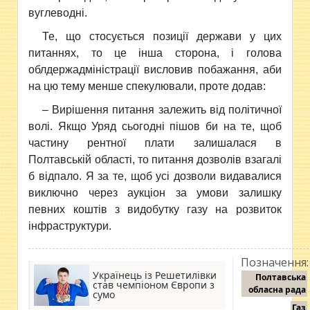
вуглеводні.
Те, що стосується позиції держави у цих
питаннях, то це інша сторона, і голова
облдержадміністрації висловив побажання, аби
на цю тему менше спекулювали, проте додав:
– Вирішення питання залежить від політичної
волі. Якщо Уряд сьогодні пішов би на те, щоб
частину рентної плати залишалася в
Полтавській області, то питання дозволів взагалі
б відпало. Я за те, щоб усі дозволи видавалися
виключно через аукціон за умови залишку
певних коштів з видобутку газу на розвиток
інфраструктури.
Позначення:
Українець із Решетилівки
Полтавська
став чемпіоном Європи з
обласна рада
сумо
Газ