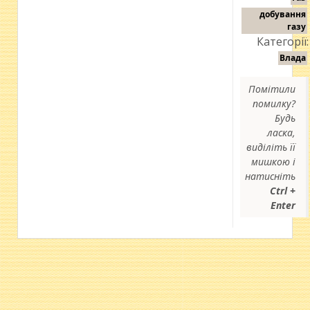
добування
газу
Категорії:
Влада
Помітили
помилку?
Будь
ласка,
виділіть її
мишкою і
натисніть
Ctrl +
Enter