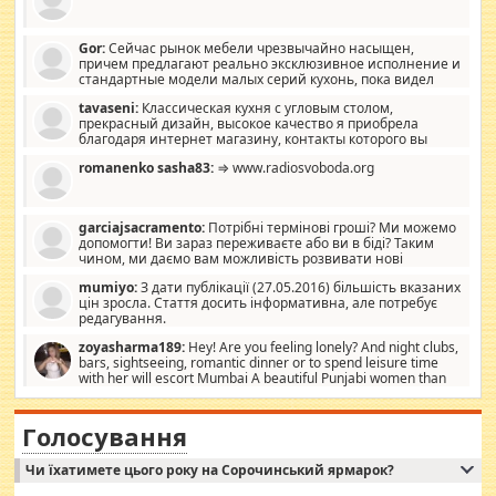
Gor:
Сейчас рынок мебели чрезвычайно насыщен,
причем предлагают реально эксклюзивное исполнение и
стандартные модели малых серий кухонь, пока видел
отличную кухонную мебель по дизайну, мало походит на
tavaseni:
Классическая кухня с угловым столом,
стандартные формы, в MebelOk, креативненько и что главное -
прекрасный дизайн, высокое качество я приобрела
со вкусом все в порядке, без ненужных наворотов удорожающих
благодаря интернет магазину, контакты которого вы
мебель, а это не последний фактор.
можете просмотреть https://mwood.com.ua.
romanenko sasha83:
⇒ www.radiosvoboda.org
garciajsacramento:
Потрібні термінові гроші? Ми можемо
допомогти! Ви зараз переживаєте або ви в біді? Таким
чином, ми даємо вам можливість розвивати нові
розробки. Як багата людина, я почуваю себе зобов'язаним
mumiyo:
З дати публікації (27.05.2016) більшість вказаних
допомагати людям, які намагаються дати їм шанс. Кожен
цін зросла. Стаття досить інформативна, але потребує
заслуговує на другий шанс, і, оскільки влада не зможе, вони
редагування.
повинні приймати від інших. Для нас нема багато суми, і зрілість
ми визначаємо за взаємною згодою. Ні сюрпризів, ні додаткових
zoyasharma189:
Hey! Are you feeling lonely? And night clubs,
витрат, а тільки узгоджених сум і нічого іншого. Не чекайте і не
bars, sightseeing, romantic dinner or to spend leisure time
коментуйте цей пост. Введіть суму, яку ви хочете подати, і ми
with her will escort Mumbai A beautiful Punjabi women than
зв'яжемося з вами з усіма варіантами. зв'яжіться з нами
sexy escort companion in arms that you guys feel like 5 star luxury
сьогодні на garciajsacramento@gmail.com Вам потрібні термінові
hotel had to spend the night in their search for loved solitaire free
гроші? Ми можемо допомогти!
maintenance stops in Mumbai. Here we offer fair and very attractive
Голосування
woman "Love Solitaire" beautiful figure and shapely body shapes.
Independent escort in Mumbai, truthful, friendly and cheerful girl.
Чи їхатимете цього року на Сорочинський ярмарок?
WhatsApp via an easily can see the latest pictures of her body and the
godly. Variety is the spice of life, he believes, so always travel and