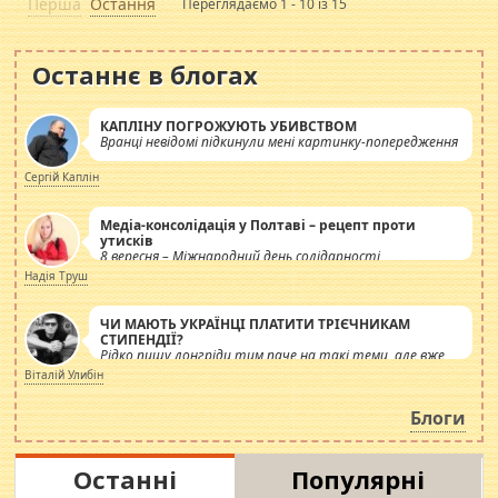
Перша
Остання
Переглядаємо 1 - 10 із 15
Останнє в блогах
КАПЛІНУ ПОГРОЖУЮТЬ УБИВСТВОМ
Вранці невідомі підкинули мені картинку-попередження
Сергій Каплін
Медіа-консолідація у Полтаві – рецепт проти
утисків
8 вересня – Міжнародний день солідарності
журналістів.
Надія Труш
ЧИ МАЮТЬ УКРАЇНЦІ ПЛАТИТИ ТРІЄЧНИКАМ
СТИПЕНДІЇ?
Рідко пишу лонгріди тим паче на такі теми, але вже
просто дістало! Обурюють сьогоднішні інсенуації
Віталій Улибін
навколо стипендіального питання. Штучно
роздувається ще одна соціальна катастрофа.
Блоги
Останні
Популярні