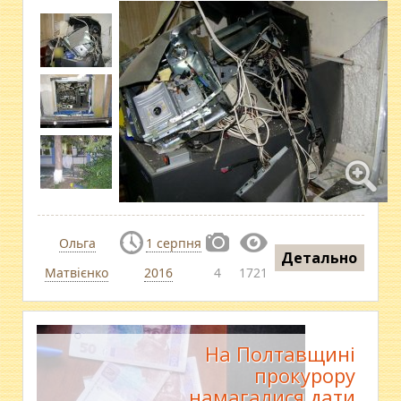
Ольга
1 серпня
Детально
Матвієнко
2016
4
1721
На Полтавщині
прокурору
намагалися дати