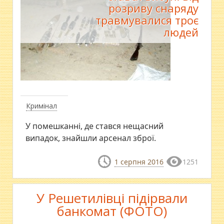
розриву снаряду
травмувалися троє
людей
Кримінал
У помешканні, де стався нещасний
випадок, знайшли арсенал зброї.
1 серпня 2016
1251
У Решетилівці підірвали
банкомат (ФОТО)