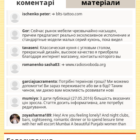
коментарі
матеріали
ischenko peter:
⇒ blts-tattoo.com
Gor:
Сейчас рынок мебели чрезвычайно насыщен,
причем предлагают реально эксклюзивное исполнение и
стандартные модели малых серий кухонь, пока видел
отличную кухонную мебель по дизайну, мало походит на
tavaseni:
Классическая кухня с угловым столом,
стандартные формы, в MebelOk, креативненько и что главное -
прекрасный дизайн, высокое качество я приобрела
со вкусом все в порядке, без ненужных наворотов удорожающих
благодаря интернет магазину, контакты которого вы
мебель, а это не последний фактор.
можете просмотреть https://mwood.com.ua.
romanenko sasha83:
⇒ www.radiosvoboda.org
garciajsacramento:
Потрібні термінові гроші? Ми можемо
допомогти! Ви зараз переживаєте або ви в біді? Таким
чином, ми даємо вам можливість розвивати нові
розробки. Як багата людина, я почуваю себе зобов'язаним
mumiyo:
З дати публікації (27.05.2016) більшість вказаних
допомагати людям, які намагаються дати їм шанс. Кожен
цін зросла. Стаття досить інформативна, але потребує
заслуговує на другий шанс, і, оскільки влада не зможе, вони
редагування.
повинні приймати від інших. Для нас нема багато суми, і зрілість
ми визначаємо за взаємною згодою. Ні сюрпризів, ні додаткових
zoyasharma189:
Hey! Are you feeling lonely? And night clubs,
витрат, а тільки узгоджених сум і нічого іншого. Не чекайте і не
bars, sightseeing, romantic dinner or to spend leisure time
коментуйте цей пост. Введіть суму, яку ви хочете подати, і ми
with her will escort Mumbai A beautiful Punjabi women than
зв'яжемося з вами з усіма варіантами. зв'яжіться з нами
sexy escort companion in arms that you guys feel like 5 star luxury
сьогодні на garciajsacramento@gmail.com Вам потрібні термінові
hotel had to spend the night in their search for loved solitaire free
гроші? Ми можемо допомогти!
maintenance stops in Mumbai. Here we offer fair and very attractive