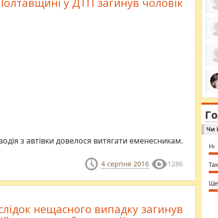
Полтавщині у ДТП загинув чоловік
ро
се
да
ос
ін
за
тіл
ком
bea
ми
tha
на
nig
Г
по
in 
Sol
Чи 
Ind
gir
водія з автівки довелося витягати еменесникам.
bod
Ні
alw
Mir
4 серпня 2016
1286
you
Так
⇒ 
Ще
слідок нещасного випадку загинув