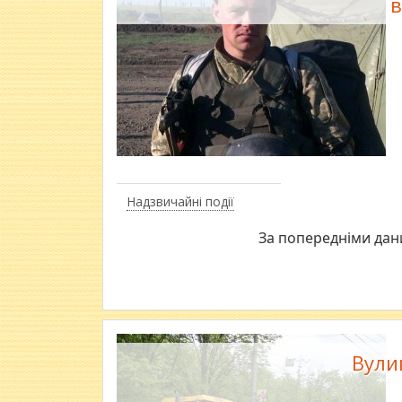
в
Надзвичайні події
​За попередніми дан
Вули