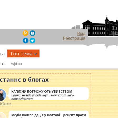
Вхід
Реєстрація
та
Топ-тема
іта
Афіша
станнє в блогах
КАПЛІНУ ПОГРОЖУЮТЬ УБИВСТВОМ
Вранці невідомі підкинули мені картинку-
попередження
ій Каплін
Медіа-консолідація у Полтаві – рецепт проти