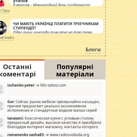
утисків
8 вересня – Міжнародний день солідарності
журналістів.
я Труш
ЧИ МАЮТЬ УКРАЇНЦІ ПЛАТИТИ ТРІЄЧНИКАМ
СТИПЕНДІЇ?
Рідко пишу лонгріди тим паче на такі теми,
але вже просто дістало! Обурюють сьогоднішні
лій Улибін
інсенуації навколо стипендіального питання.
Штучно роздувається ще одна соціальна
Блоги
катастрофа.
Останні
Популярні
коментарі
матеріали
ischenko peter:
⇒ blts-tattoo.com
Gor:
Сейчас рынок мебели чрезвычайно насыщен,
причем предлагают реально эксклюзивное
исполнение и стандартные модели малых серий
хонь, пока видел отличную кухонную мебель по
tavaseni:
Классическая кухня с угловым столом,
зайну, мало походит на стандартные формы, в MebelOk,
прекрасный дизайн, высокое качество я приобрела
еативненько и что главное - со вкусом все в порядке,
благодаря интернет магазину, контакты которого
з ненужных наворотов удорожающих мебель, а это не
 можете просмотреть https://mwood.com.ua.
следний фактор.
romanenko sasha83:
⇒ www.radiosvoboda.org