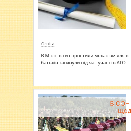
Освіта
В Міносвіти спростили механізм для вст
батьків загинули під час участі в АТО.
В ООН
щод