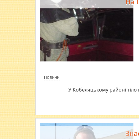
На 
Новини
У Кобеляцькому районі тіло 
Вна