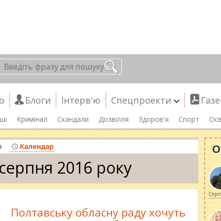
о
Блоги
Інтерв'ю
Спецпроекти
Газе
ші
Кримінал
Скандали
Дозвілля
Здоров'я
Спорт
Осв
О
я
Календар
 серпня 2016 року
Серг
Полтавську обласну раду хочуть