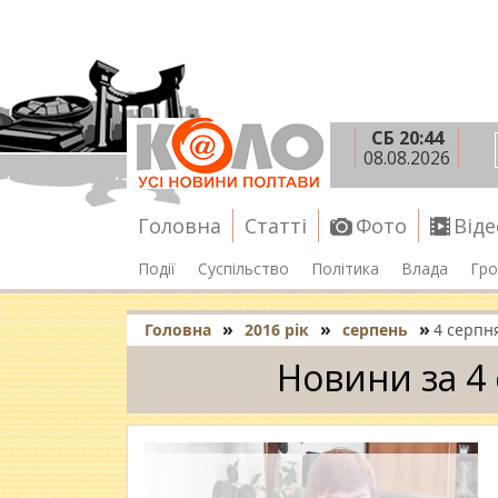
СБ 20:44
08.08.2026
Головна
Статті
Фото
Віде
Події
Суспільство
Політика
Влада
Гро
»
»
»
Головна
2016 рік
серпень
4 серпн
Новини за 4