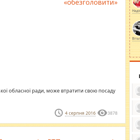
«обезголовити»
Наді
Віта
кої обласної ради, може втратити свою посаду
4 серпня 2016
3878
ку
ди
кр
бе
вы
по