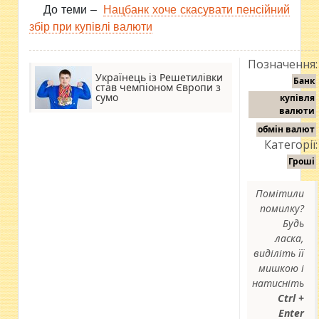
До теми –
Нацбанк хоче скасувати пенсійний
збір при купівлі валюти
Позначення:
Українець із Решетилівки
Банк
став чемпіоном Європи з
сумо
купівля
валюти
обмін валют
Категорії:
Гроші
Помітили
помилку?
Будь
ласка,
виділіть її
мишкою і
натисніть
Ctrl +
Enter