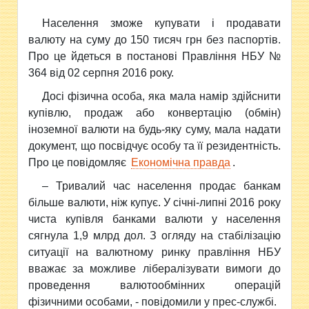
Населення зможе купувати і продавати
валюту на суму до 150 тисяч грн без паспортів.
Про це йдеться в постанові Правління НБУ №
364 від 02 серпня 2016 року.
Досі фізична особа, яка мала намір здійснити
купівлю, продаж або конвертацію (обмін)
іноземної валюти на будь-яку суму, мала надати
документ, що посвідчує особу та її резидентність.
Про це повідомляє
Економічна правда
.
– Тривалий час населення продає банкам
більше валюти, ніж купує. У січні-липні 2016 року
чиста купівля банками валюти у населення
сягнула 1,9 млрд дол. З огляду на стабілізацію
ситуації на валютному ринку правління НБУ
вважає за можливе лібералізувати вимоги до
проведення валютообмінних операцій
фізичними особами, - повідомили у прес-службі.