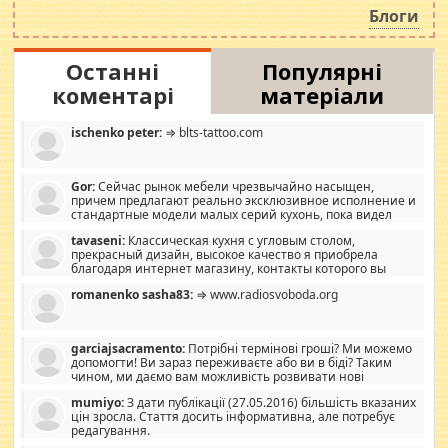
роздувається ще одна соціальна катастрофа.
Блоги
Останні
Популярні
коментарі
матеріали
ischenko peter:
⇒ blts-tattoo.com
Gor:
Сейчас рынок мебели чрезвычайно насыщен,
причем предлагают реально эксклюзивное исполнение и
стандартные модели малых серий кухонь, пока видел
отличную кухонную мебель по дизайну, мало походит на
tavaseni:
Классическая кухня с угловым столом,
стандартные формы, в MebelOk, креативненько и что главное -
прекрасный дизайн, высокое качество я приобрела
со вкусом все в порядке, без ненужных наворотов удорожающих
благодаря интернет магазину, контакты которого вы
мебель, а это не последний фактор.
можете просмотреть https://mwood.com.ua.
romanenko sasha83:
⇒ www.radiosvoboda.org
garciajsacramento:
Потрібні термінові гроші? Ми можемо
допомогти! Ви зараз переживаєте або ви в біді? Таким
чином, ми даємо вам можливість розвивати нові
розробки. Як багата людина, я почуваю себе зобов'язаним
mumiyo:
З дати публікації (27.05.2016) більшість вказаних
допомагати людям, які намагаються дати їм шанс. Кожен
цін зросла. Стаття досить інформативна, але потребує
заслуговує на другий шанс, і, оскільки влада не зможе, вони
редагування.
повинні приймати від інших. Для нас нема багато суми, і зрілість
ми визначаємо за взаємною згодою. Ні сюрпризів, ні додаткових