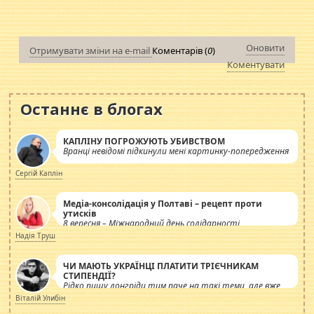
Оновити
Отримувати зміни на e-mail
Коментарів (
0
)
Коментувати
Останнє в блогах
КАПЛІНУ ПОГРОЖУЮТЬ УБИВСТВОМ
Вранці невідомі підкинули мені картинку-попередження
Сергій Каплін
Медіа-консолідація у Полтаві – рецепт проти
утисків
8 вересня – Міжнародний день солідарності
журналістів.
Надія Труш
ЧИ МАЮТЬ УКРАЇНЦІ ПЛАТИТИ ТРІЄЧНИКАМ
СТИПЕНДІЇ?
Рідко пишу лонгріди тим паче на такі теми, але вже
просто дістало! Обурюють сьогоднішні інсенуації
Віталій Улибін
навколо стипендіального питання. Штучно