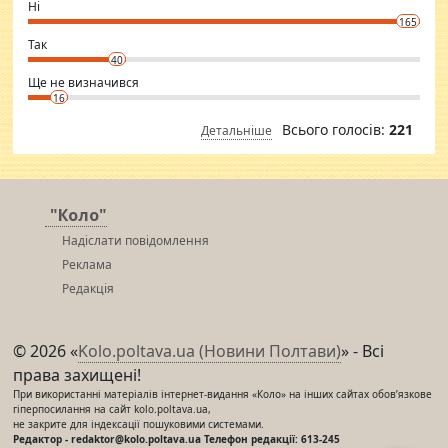
want to meet new people. Sakshi Mirchandani health and figure
Ні
conscious in order to keep yourself fit and regularly go to the health
165
club.
⇒ sakshimirchandani.com
Так
40
Ще не визначився
16
Всього голосів:
221
Детальніше
"Коло"
Надіслати повідомлення
Реклама
Редакція
© 2026 «
Kolo.poltava.ua (Новини Полтави)
» - Всі
права захищені!
При використанні матеріалів інтернет-видання «Коло» на інших сайтах обов’язкове
гіперпосилання на сайт kolo.poltava.ua,
не закрите для індексації пошуковими системами.
Редактор - redaktor@kolo.poltava.ua Телефон редакції: 613-245