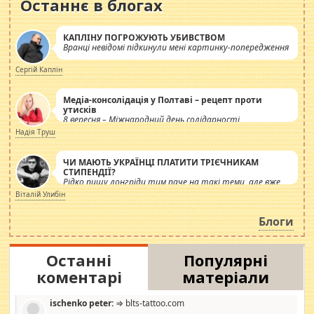
Останнє в блогах
КАПЛІНУ ПОГРОЖУЮТЬ УБИВСТВОМ
Вранці невідомі підкинули мені картинку-попередження
Сергій Каплін
Медіа-консолідація у Полтаві – рецепт проти
утисків
8 вересня – Міжнародний день солідарності
журналістів.
Надія Труш
ЧИ МАЮТЬ УКРАЇНЦІ ПЛАТИТИ ТРІЄЧНИКАМ
СТИПЕНДІЇ?
Рідко пишу лонгріди тим паче на такі теми, але вже
просто дістало! Обурюють сьогоднішні інсенуації
Віталій Улибін
навколо стипендіального питання. Штучно
роздувається ще одна соціальна катастрофа.
Блоги
Останні
Популярні
коментарі
матеріали
ischenko peter:
⇒ blts-tattoo.com