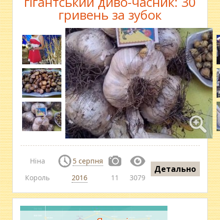
гігантський диво-часник: 30
гривень за зубок
Ніна
5 серпня
Детально
Король
2016
11
3079