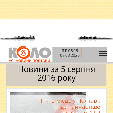
ПТ 08:19
»
»
»
Головна
2016 рік
серпень
5 серпня
07.08.2026
Календар
Новини за 5 серпня
2016 року
П’ять місць у Полтаві,
де найчастіше
стаються ДТП