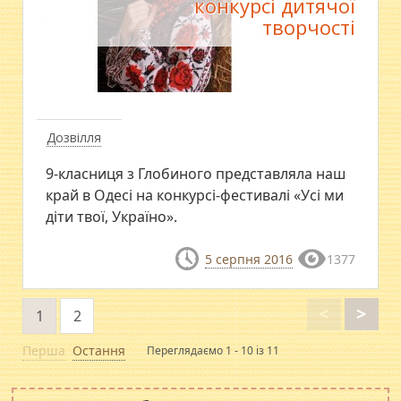
конкурсі дитячої
творчості
Дозвілля
9-класниця з Глобиного представляла наш
край в Одесі на конкурсі-фестивалі «Усі ми
діти твої, Україно».
5 серпня 2016
1377
<
>
1
2
Перша
Остання
Переглядаємо 1 - 10 із 11