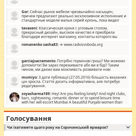
Gor:
Сейчас рынок мебели чрезвычайно насыщен,
причем предлагают реально эксклюзивное исполнение и
стандартные модели малых серий кухонь, пока видел
отличную кухонную мебель по дизайну, мало походит на
tavaseni:
Классическая кухня с угловым столом,
стандартные формы, в MebelOk, креативненько и что главное -
прекрасный дизайн, высокое качество я приобрела
со вкусом все в порядке, без ненужных наворотов удорожающих
благодаря интернет магазину, контакты которого вы
мебель, а это не последний фактор.
можете просмотреть https://mwood.com.ua.
romanenko sasha83:
⇒ www.radiosvoboda.org
garciajsacramento:
Потрібні термінові гроші? Ми можемо
допомогти! Ви зараз переживаєте або ви в біді? Таким
чином, ми даємо вам можливість розвивати нові
розробки. Як багата людина, я почуваю себе зобов'язаним
mumiyo:
З дати публікації (27.05.2016) більшість вказаних
допомагати людям, які намагаються дати їм шанс. Кожен
цін зросла. Стаття досить інформативна, але потребує
заслуговує на другий шанс, і, оскільки влада не зможе, вони
редагування.
повинні приймати від інших. Для нас нема багато суми, і зрілість
ми визначаємо за взаємною згодою. Ні сюрпризів, ні додаткових
zoyasharma189:
Hey! Are you feeling lonely? And night clubs,
витрат, а тільки узгоджених сум і нічого іншого. Не чекайте і не
bars, sightseeing, romantic dinner or to spend leisure time
коментуйте цей пост. Введіть суму, яку ви хочете подати, і ми
with her will escort Mumbai A beautiful Punjabi women than
зв'яжемося з вами з усіма варіантами. зв'яжіться з нами
sexy escort companion in arms that you guys feel like 5 star luxury
сьогодні на garciajsacramento@gmail.com Вам потрібні термінові
hotel had to spend the night in their search for loved solitaire free
гроші? Ми можемо допомогти!
maintenance stops in Mumbai. Here we offer fair and very attractive
Голосування
woman "Love Solitaire" beautiful figure and shapely body shapes.
Independent escort in Mumbai, truthful, friendly and cheerful girl.
Чи їхатимете цього року на Сорочинський ярмарок?
WhatsApp via an easily can see the latest pictures of her body and the
godly. Variety is the spice of life, he believes, so always travel and