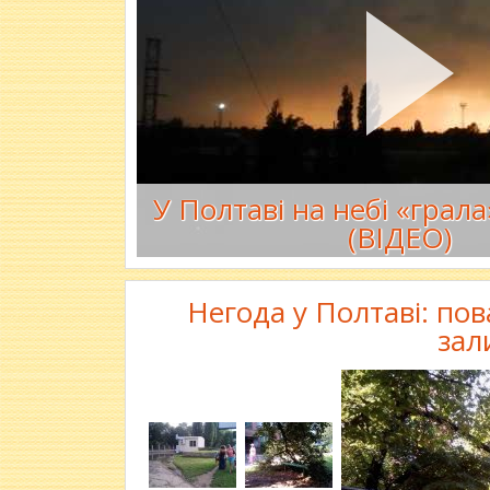
У Полтаві на небі «грал
(ВІДЕО)
Негода у Полтаві: пов
зал