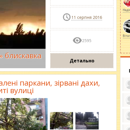
Наді
11 серпня 2016
Віта
2595
а» блискавка
Детально
алені паркани, зірвані дахи,
иті вулиці
ку
ди
кр
бе
вы
по