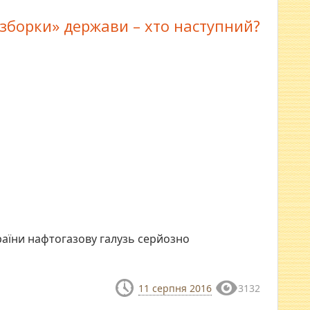
озборки» держави – хто наступний?
країни нафтогазову галузь серйозно
11 серпня 2016
3132