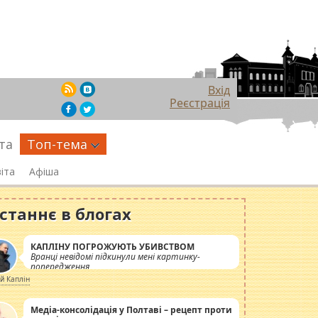
Вхід
Реєстрація
та
Топ-тема
іта
Афіша
станнє в блогах
КАПЛІНУ ПОГРОЖУЮТЬ УБИВСТВОМ
Вранці невідомі підкинули мені картинку-
попередження
ій Каплін
Медіа-консолідація у Полтаві – рецепт проти