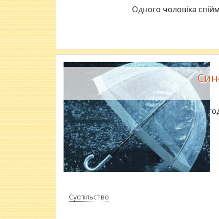
Одного чоловіка спійм
Син
Него
Суспільство