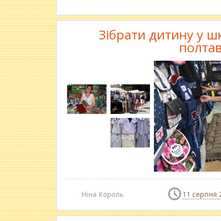
Зібрати дитину у шк
полта
Ніна Король
11 серпня 