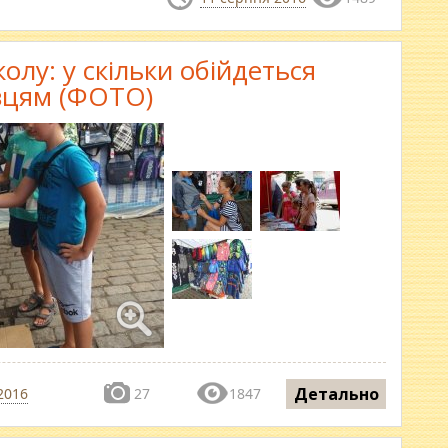
олу: у скільки обійдеться
вцям (ФОТО)
Детально
2016
27
1847