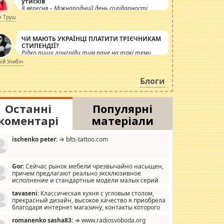
утисків
8 вересня – Міжнародний день солідарності
журналістів.
я Труш
ЧИ МАЮТЬ УКРАЇНЦІ ПЛАТИТИ ТРІЄЧНИКАМ
СТИПЕНДІЇ?
Рідко пишу лонгріди тим паче на такі теми,
але вже просто дістало! Обурюють сьогоднішні
лій Улибін
інсенуації навколо стипендіального питання.
Штучно роздувається ще одна соціальна
Блоги
катастрофа.
Останні
Популярні
коментарі
матеріали
ischenko peter:
⇒ blts-tattoo.com
Gor:
Сейчас рынок мебели чрезвычайно насыщен,
причем предлагают реально эксклюзивное
исполнение и стандартные модели малых серий
хонь, пока видел отличную кухонную мебель по
tavaseni:
Классическая кухня с угловым столом,
зайну, мало походит на стандартные формы, в MebelOk,
прекрасный дизайн, высокое качество я приобрела
еативненько и что главное - со вкусом все в порядке,
благодаря интернет магазину, контакты которого
з ненужных наворотов удорожающих мебель, а это не
 можете просмотреть https://mwood.com.ua.
следний фактор.
romanenko sasha83:
⇒ www.radiosvoboda.org