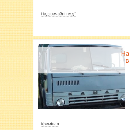
Надзвичайні події
На
в
Кримінал