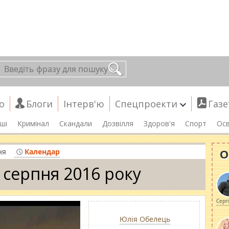
о
Блоги
Інтерв'ю
Спецпроекти
Газе
ші
Кримінал
Скандали
Дозвілля
Здоров'я
Спорт
Осв
О
ня
Календар
 серпня 2016 року
Серг
Юлія Обелець