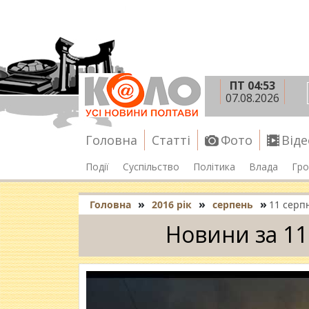
ПТ 04:53
07.08.2026
Головна
Статті
Фото
Віде
Події
Суспільство
Політика
Влада
Гро
»
»
»
Головна
2016 рік
серпень
11 серп
Новини за 11