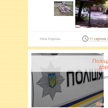
Ніна Король
11 серпня 
Поліц
дор
Кількіс