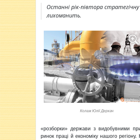
Останні рік-півтора стратегічну 
лихоманить.
Колаж Юлії Деркач
«розборки» держави з видобувними при
ринок праці й економіку нашого регіону. К