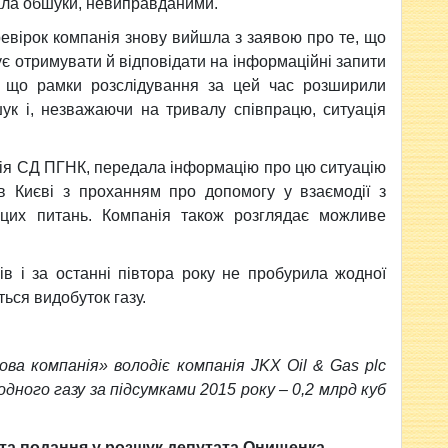
вала обшуки, невиправданими.
ревірок компанія знову вийшла з заявою про те, що
є отримувати й відповідати на інформаційні запити
ся, що рамки розслідування за цей час розширили
ук і, незважаючи на тривалу співпрацю, ситуація
нія СД ПГНК, передала інформацію про цю ситуацію
 Києві з проханням про допомогу у взаємодії з
цих питань. Компанія також розглядає можливе
ів і за останні півтора року не пробурила жодної
ься видобуток газу.
а компанія» володіє компанія JKX Oil & Gas plc
дного газу за підсумками 2015 року – 0,2 млрд куб
та подання у розшук депутата Онищенка