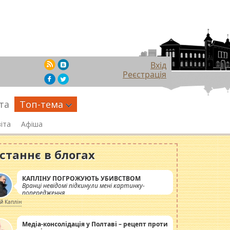
Вхід
Реєстрація
та
Топ-тема
іта
Афіша
станнє в блогах
КАПЛІНУ ПОГРОЖУЮТЬ УБИВСТВОМ
Вранці невідомі підкинули мені картинку-
попередження
ій Каплін
Медіа-консолідація у Полтаві – рецепт проти