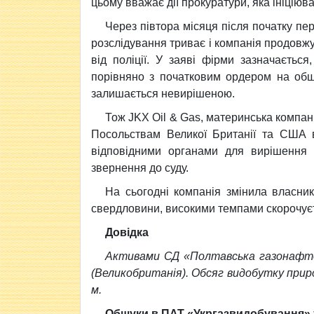
цьому вважає дії прокуратури, яка ініцію
Через півтора місяця після початку пе
розслідування триває і компанія продовжу
від поліції. У заяві фірми зазначаєть
порівняно з початковим ордером на обш
залишається невирішеною.
Тож JKX Oil & Gas, материнська компа
Посольствам Великої Британії та США в
відповідними органами для вирішення 
звернення до суду.
На сьогодні компанія змінила власник
свердловини, високими темпами скорочуєт
Довідка
Активами СД «Полтавська газонафтов
(Великобританія). Обсяг видобутку приро
м.
Обшуки в ПАТ «Укргазвидобування» 