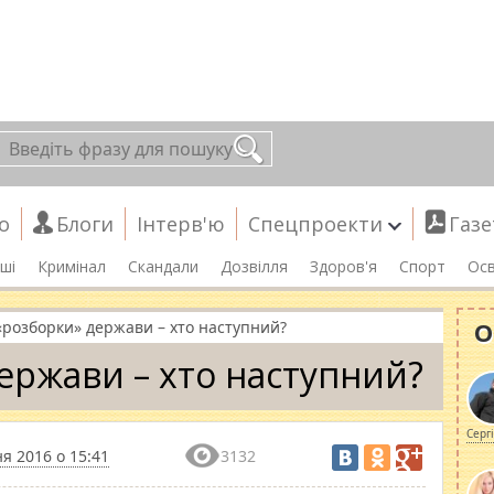
о
Блоги
Інтерв'ю
Спецпроекти
Газе
ші
Кримінал
Скандали
Дозвілля
Здоров'я
Спорт
Осв
О
 «розборки» держави – хто наступний?
держави – хто наступний?
Серг
я 2016 о 15:41
3132