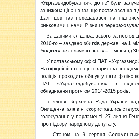
«Укргазвидобування», до неї були залуче
занижена ціна на газ, що постачався на п
Далі цей газ передавався на підприєм
ринковими цінами. Різниця перераховувал
За даними слідства, всього за період д
2016-го – завдано збитків державі на 1 мі
бюджету не сплачено ренту – 1 мільярд 30
У полтавському офісі ПАТ «Укргазвидоб
На офіційній сторінці товариства повідом
поліція проводить обшук у пяти філіях 
ПАТ «Укргазвидобування» з підприє
обладнання протягом 2014-2015 років.
5 липня Верховна Рада України над
Онищенка, але він, скориставшись статус
голосування у парламенті. 27 липня Ген
про підозру народному депутату.
– Станом на 9 серпня Соломянськи