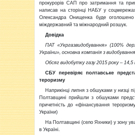
прокурорів САП про затримання та при
написав на сторінці НАБУ у соцмережах
Олександра Онищенка буде оголошено у
міждержавний та міжнародний розшук.
Довідка
ПАТ «Укргазвидобування» (100% дер
України», основна компанiя з видобування
Обсяг видобутку газу 2015 року – 14,5 м
СБУ перевіряє полтавське предст
тероризму
Наприкінці липня з обшуками у низці п
Полтавщині прийшли з обшуками предст
причетність до «фінансування тероризму
України)
На Полтавщині (село Яхники) у зону ув
в Україні.