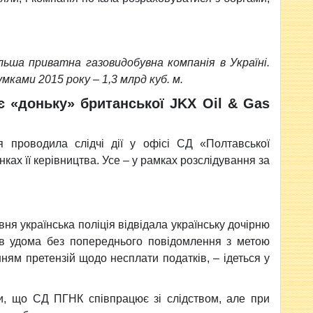
ьша приватна газовидобувна компанія в Україні.
мками 2015 року – 1,3 млрд куб. м.
є «доньку» британської JKX Oil & Gas
я проводила слідчі дії у офісі СД «Полтавської
ках її керівництва. Усе – у рамках розслідування за
вня українська поліція відвідала українську дочірню
ків удома без попереднього повідомлення з метою
нням претензій щодо несплати податків, – ідеться у
и, що СД ПГНК співпрацює зі слідством, але при