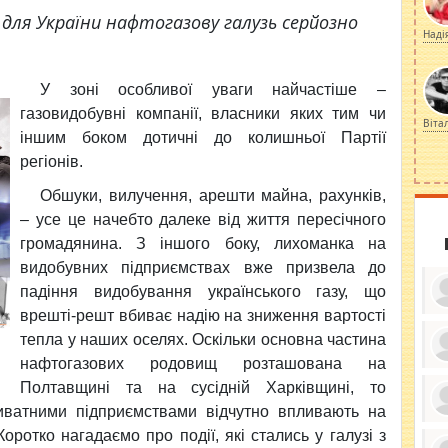
для України нафтогазову галузь серйозно
Наді
У зоні особливої уваги найчастіше –
газовидобувні компанії, власники яких тим чи
Віта
іншим боком дотичні до колишньої Партії
регіонів.
Обшуки, вилучення, арешти майна, рахунків,
– усе це начебто далеке від життя пересічного
громадянина. З іншого боку, лихоманка на
видобувних підприємствах вже призвела до
падіння видобування українського газу, що
врешті-решт вбиває надію на зниження вартості
тепла у наших оселях. Оскільки основна частина
нафтогазових родовищ розташована на
ку
Полтавщині та на сусідній Харківщині, то
ди
кр
ватними підприємствами відчутно впливають на
бе
вы
по
оротко нагадаємо про події, які стались у галузі з