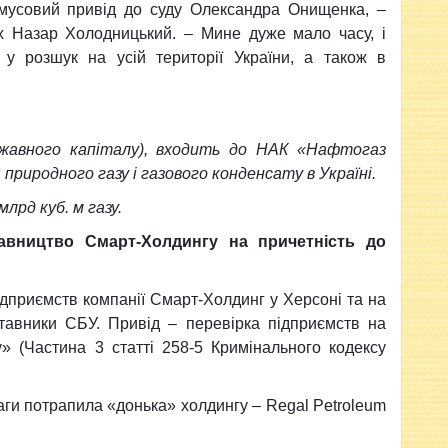
мусовий привід до суду Олександра Онищенка, –
 Назар Холодницький. – Мине дуже мало часу, і
 розшук на усій території України, а також в
жавного капіталу), входить до НАК «Нафтогаз
 природного газу i газового конденсату в Україні.
лрд куб. м газу.
авництво Смарт-Холдингу на причетність до
ідприємств компанії Смарт-Холдинг у Херсоні та на
авники СБУ. Привід – перевірка підприємств на
» (Частина 3 статті 258-5 Кримінального кодексу
аги потрапила «донька» холдингу – Regal Petroleum