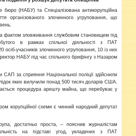
е бюро (НАБУ) та Спеціалізована антикорупційна
тя організованого злочинного угруповання, що
вень.
 за фактом зловживання службовим становищем під
добутого в рамках спільної діяльності з ПАТ
 осіб-учасників злочинного угруповання, 10 із них
ректор НАБУ під час спільного брифінгу з Назаром
 САП за сприяння Національної поліції здійснили
аслідок яких вилучили понад 500 тисяч доларів США.
ається процедура арешту майна, що перебуває у
ром корупційної схеми є чинний народний депутат
рупа, достатньо проста, – пояснив журналістам
льність на підставі угод, укладених з ПАТ