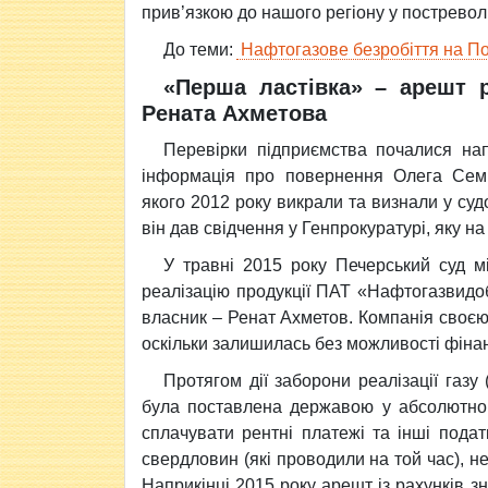
прив’язкою до нашого регіону у постревол
До теми:
Нафтогазове безробіття на П
«Перша ластівка» – арешт 
Рената Ахметова
Перевірки підприємства почалися нап
інформація про повернення Олега Семі
якого 2012 року викрали та визнали у су
він дав свідчення у Генпрокуратурі, яку н
У травні 2015 року Печерський суд м
реалізацію продукції ПАТ «Нафтогазвидо
власник – Ренат Ахметов. Компанія своєю 
оскільки залишилась без можливості фінан
Протягом дії заборони реалізації газу 
була поставлена державою у абсолютно
сплачувати рентні платежі та інші подат
свердловин (які проводили на той час), 
Наприкінці 2015 року арешт із рахунків з