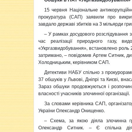
15 червня Національне антикорупційн
прокуратура (САП) заявили про викрит
завдало державі збитків на 3 мільярди гри
– У рамках досудового розслідування
час реалізації природного газу, ви
«Укргазвидобування», встановлено роль 20
затримано, – повідомив Артем Ситник, ди
Холодницьким, керівником САП.
Детективи НАБУ спільно з прокурорами
37 обшуків у Львові, Дніпрі та Києві, вн
Зараз обшуки продовжуються і розпочин
власності учасників злочинної організації.
За словами керівника САП, організато
України Олександр Онищенко.
– Схема, за якою діяла злочинна г
Олександр Ситник. – Є спільна дія