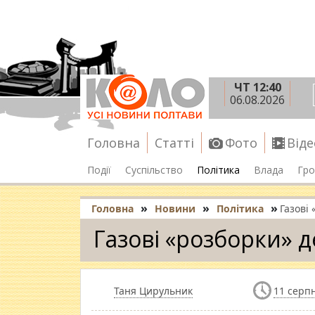
ЧТ 12:40
06.08.2026
Головна
Статті
Фото
Віде
Події
Суспільство
Політика
Влада
Гро
»
»
»
Головна
Новини
Політика
Газові
Газові «розборки» 
Таня Цирульник
11 серпн