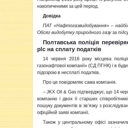
накопиченими за цей період.
Довідка
ПАТ «Нафтогазвидобування» – найбіл
Обсяг видобутку природного газу за підсу
Полтавська поліція перевіря
plc на сплату податків
14 червня 2016 року місцева поліці
газонафтової компанії» (СД ПГНК) і в будин
підозрою в несплаті податків.
Про це повідомляє сама компанія.
– JKX Oil & Gas підтверджує, що 14 чер
компанію і двох її старших співробітни
пошуку документів в зв’язку з розслідува
офіційній заяві компанії.
Також у центральному офісі зазначил