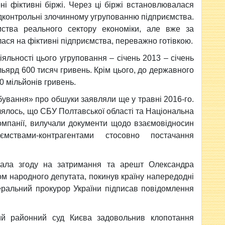
ні фіктивні біржі. Через ці біржі встановлювалася
ідконтрольні злочинному угрупованню підприємства.
ства реального сектору економіки, але вже за
ася на фіктивні підприємства, переважно готівкою.
іяльності цього угруповання – січень 2013 – січень
льярд 600 тисяч гривень. Крім цього, до державного
0 мільйонів гривень.
ування» про обшуки заявляли ще у травні 2016-го.
лялось, що СБУ Полтавської області та Національна
компанії, вилучали документи щодо взаємовідносин
мствами-контрагентами стосовно постачання
ала згоду на затримання та арешт Олександра
ом народного депутата, покинув країну напередодні
еральний прокурор України підписав повідомлення
й районний суд Києва задовольнив клопотання