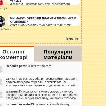
утисків
8 вересня – Міжнародний день солідарності
журналістів.
я Труш
ЧИ МАЮТЬ УКРАЇНЦІ ПЛАТИТИ ТРІЄЧНИКАМ
СТИПЕНДІЇ?
Рідко пишу лонгріди тим паче на такі теми,
але вже просто дістало! Обурюють сьогоднішні
лій Улибін
інсенуації навколо стипендіального питання.
Штучно роздувається ще одна соціальна
Блоги
катастрофа.
Останні
Популярні
коментарі
матеріали
ischenko peter:
⇒ blts-tattoo.com
Gor:
Сейчас рынок мебели чрезвычайно насыщен,
причем предлагают реально эксклюзивное
исполнение и стандартные модели малых серий
хонь, пока видел отличную кухонную мебель по
tavaseni:
Классическая кухня с угловым столом,
зайну, мало походит на стандартные формы, в MebelOk,
прекрасный дизайн, высокое качество я приобрела
еативненько и что главное - со вкусом все в порядке,
благодаря интернет магазину, контакты которого
з ненужных наворотов удорожающих мебель, а это не
 можете просмотреть https://mwood.com.ua.
следний фактор.
romanenko sasha83:
⇒ www.radiosvoboda.org