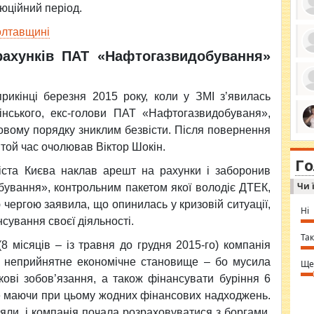
юційний період.
олтавщині
рахунків ПАТ «Нафтогазвидобування»
ро
се
да
ос
рикінці березня 2015 року, коли у ЗМІ з’явилась
ін
за
нського, екс-голови ПАТ «Нафтогазвидобуваня»,
тіл
довому порядку зниклим безвісти. Після повернення
ком
bea
ми
а той час очолював Віктор Шокін.
tha
на
nig
Г
по
in 
іста Києва наклав арешт на рахунки і заборонив
Sol
Чи 
Ind
бування», контрольним пакетом якої володіє ДТЕК,
gir
чергою заявила, що опинилась у кризовій ситуації,
bod
Ні
alw
сування своєї діяльності.
Mir
you
Так
(8 місяців – із травня до грудня 2015-го) компанія
⇒ 
 неприйнятне економічне становище – бо мусила
Ще
кові зобов’язання, а також фінансувати буріння 6
не маючи при цьому жодних фінансових надходжень.
няли, і компанія почала розраховуватися з боргами,