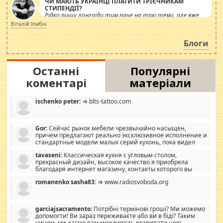
ЧИ МАЮТЬ УКРАЇНЦІ ПЛАТИТИ ТРІЄЧНИКАМ
СТИПЕНДІЇ?
Рідко пишу лонгріди тим паче на такі теми, але вже
просто дістало! Обурюють сьогоднішні інсенуації
Віталій Улибін
навколо стипендіального питання. Штучно
роздувається ще одна соціальна катастрофа.
Блоги
Останні
Популярні
коментарі
матеріали
ischenko peter:
⇒ blts-tattoo.com
Gor:
Сейчас рынок мебели чрезвычайно насыщен,
причем предлагают реально эксклюзивное исполнение и
стандартные модели малых серий кухонь, пока видел
отличную кухонную мебель по дизайну, мало походит на
tavaseni:
Классическая кухня с угловым столом,
стандартные формы, в MebelOk, креативненько и что главное -
прекрасный дизайн, высокое качество я приобрела
со вкусом все в порядке, без ненужных наворотов удорожающих
благодаря интернет магазину, контакты которого вы
мебель, а это не последний фактор.
можете просмотреть https://mwood.com.ua.
romanenko sasha83:
⇒ www.radiosvoboda.org
garciajsacramento:
Потрібні термінові гроші? Ми можемо
допомогти! Ви зараз переживаєте або ви в біді? Таким
чином, ми даємо вам можливість розвивати нові