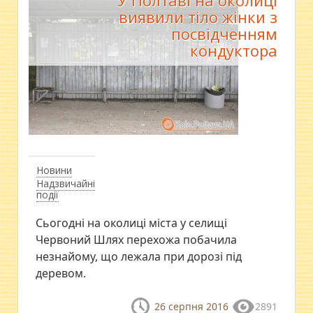
У Полтаві на околиці
виявили тіло жінки з
посвідченням
кондуктора
Новини
Надзвичайні
події
Сьогодні на околиці міста у селищі
Червоний Шлях перехожа побачила
незнайому, що лежала при дорозі під
деревом.
26 серпня 2016
2891