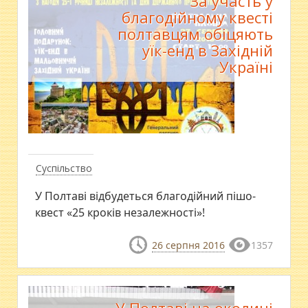
За участь у
благодійному квесті
полтавцям обіцяють
уїк-енд в Західній
Україні
Суспільство
У Полтаві відбудеться благодійний пішо-
квест «25 кроків незалежності»!
26 серпня 2016
1357