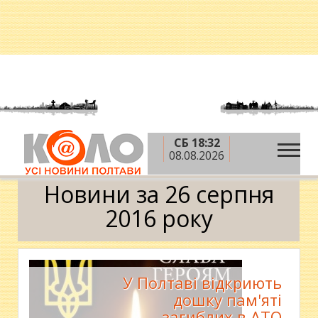
СБ 18:32
»
»
»
Головна
2016 рік
серпень
26 серпня
08.08.2026
Календар
Новини за 26 серпня
2016 року
У Полтаві відкриють
дошку пам'яті
загиблих в АТО