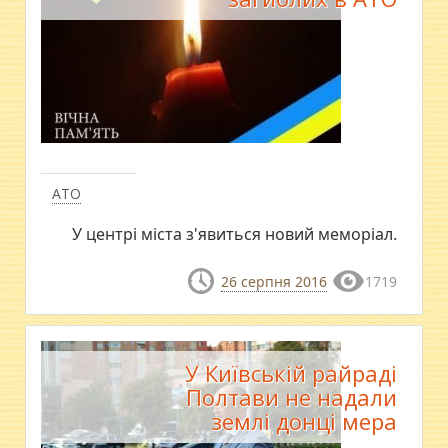
АТО
У центрі міста з'явиться новий меморіал.
26 серпня 2016
1719
У Київській райраді
Полтави не надали
землі донці мера