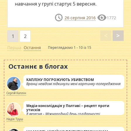
навчання у групі стартує 5 вересня.
26 серпня 2016
1772
<
>
1
2
Перша
Остання
Переглядаємо 1 - 10 із 15
Останнє в блогах
КАПЛІНУ ПОГРОЖУЮТЬ УБИВСТВОМ
Вранці невідомі підкинули мені картинку-попередження
Сергій Каплін
Медіа-консолідація у Полтаві – рецепт проти
утисків
8 вересня – Міжнародний день солідарності
журналістів.
Надія Труш