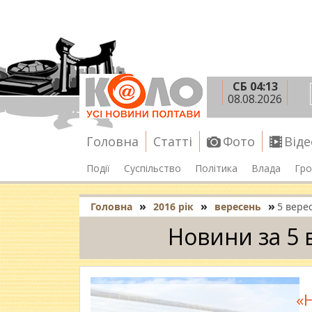
СБ 04:13
08.08.2026
Головна
Статті
Фото
Віде
Події
Суспільство
Політика
Влада
Гро
»
»
»
Головна
2016 рік
вересень
5 вере
Новини за 5 
«