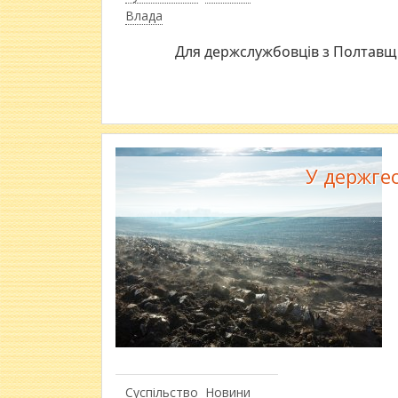
Влада
Для держслужбовців з Полтавщи
У держге
Суспільство
Новини