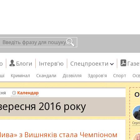
о
Блоги
Інтерв'ю
Спецпроекти
Газе
ші
Кримінал
Скандали
Дозвілля
Здоров'я
Спорт
Осв
О
сня
Календар
вересня 2016 року
Серг
Нива» з Вишняків стала Чемпіоном