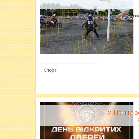
В останньом
Спорт
У Полтав