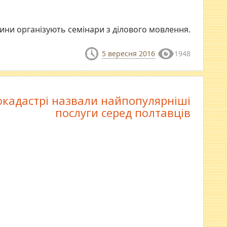
ни організують семінари з ділового мовлення.
5 вересня 2016
1948
окадастрі назвали найпопулярніші
послуги серед полтавців