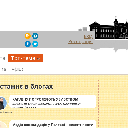
Вхід
Реєстрація
та
Топ-тема
іта
Афіша
станнє в блогах
КАПЛІНУ ПОГРОЖУЮТЬ УБИВСТВОМ
Вранці невідомі підкинули мені картинку-
попередження
ій Каплін
Медіа-консолідація у Полтаві – рецепт проти