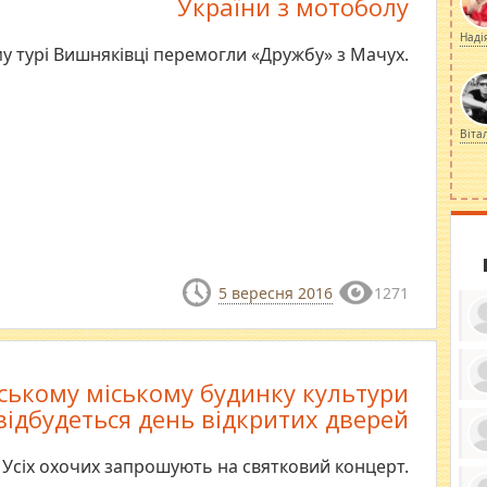
України з мотоболу
Наді
у турі Вишняківці перемогли «Дружбу» з Мачух.
Віта
5 вересня 2016
1271
ському міському будинку культури
ку
відбудеться день відкритих дверей
ди
кр
бе
Усіх охочих запрошують на святковий концерт.
вы
по