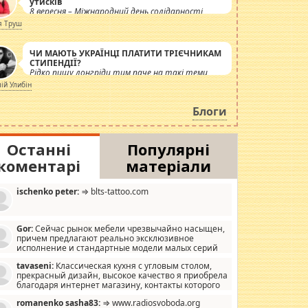
утисків
8 вересня – Міжнародний день солідарності
журналістів.
я Труш
ЧИ МАЮТЬ УКРАЇНЦІ ПЛАТИТИ ТРІЄЧНИКАМ
СТИПЕНДІЇ?
Рідко пишу лонгріди тим паче на такі теми,
але вже просто дістало! Обурюють сьогоднішні
лій Улибін
інсенуації навколо стипендіального питання.
Штучно роздувається ще одна соціальна
Блоги
катастрофа.
Останні
Популярні
коментарі
матеріали
ischenko peter:
⇒ blts-tattoo.com
Gor:
Сейчас рынок мебели чрезвычайно насыщен,
причем предлагают реально эксклюзивное
исполнение и стандартные модели малых серий
хонь, пока видел отличную кухонную мебель по
tavaseni:
Классическая кухня с угловым столом,
зайну, мало походит на стандартные формы, в MebelOk,
прекрасный дизайн, высокое качество я приобрела
еативненько и что главное - со вкусом все в порядке,
благодаря интернет магазину, контакты которого
з ненужных наворотов удорожающих мебель, а это не
 можете просмотреть https://mwood.com.ua.
следний фактор.
romanenko sasha83:
⇒ www.radiosvoboda.org