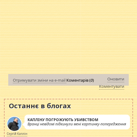
Оновити
Отримувати зміни на e-mail
Коментарів (
0
)
Коментувати
Останнє в блогах
КАПЛІНУ ПОГРОЖУЮТЬ УБИВСТВОМ
Вранці невідомі підкинули мені картинку-попередження
Сергій Каплін