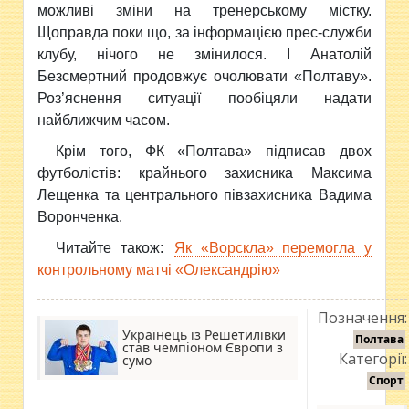
можливі зміни на тренерському містку.
Щоправда поки що, за інформацією прес-служби
клубу, нічого не змінилося. І Анатолій
Безсмертний продовжує очолювати «Полтаву».
Роз’яснення ситуації пообіцяли надати
найближчим часом.
Крім того, ФК «Полтава» підписав двох
футболістів: крайнього захисника Максима
Лещенка та центрального півзахисника Вадима
Воронченка.
Читайте також:
Як «Ворскла» перемогла у
контрольному матчі «Олександрію»
Позначення:
Українець із Решетилівки
Полтава
став чемпіоном Європи з
Категорії:
сумо
Спорт