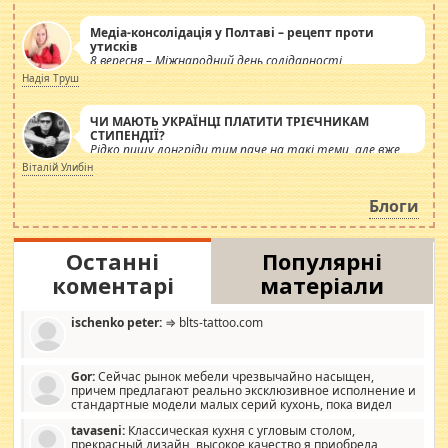
Медіа-консолідація у Полтаві – рецепт проти
утисків
8 вересня – Міжнародний день солідарності
журналістів.
Надія Труш
ЧИ МАЮТЬ УКРАЇНЦІ ПЛАТИТИ ТРІЄЧНИКАМ
СТИПЕНДІЇ?
Рідко пишу лонгріди тим паче на такі теми, але вже
просто дістало! Обурюють сьогоднішні інсенуації
Віталій Улибін
навколо стипендіального питання. Штучно
роздувається ще одна соціальна катастрофа.
Блоги
Останні
Популярні
коментарі
матеріали
ischenko peter:
⇒ blts-tattoo.com
Gor:
Сейчас рынок мебели чрезвычайно насыщен,
причем предлагают реально эксклюзивное исполнение и
стандартные модели малых серий кухонь, пока видел
отличную кухонную мебель по дизайну, мало походит на
tavaseni:
Классическая кухня с угловым столом,
стандартные формы, в MebelOk, креативненько и что главное -
прекрасный дизайн, высокое качество я приобрела
со вкусом все в порядке, без ненужных наворотов удорожающих