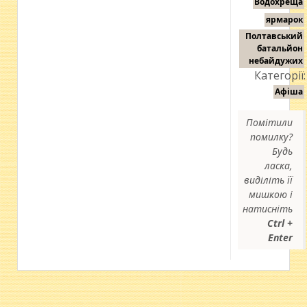
Водохреща
ярмарок
Полтавський
батальйон
небайдужих
Категорії:
Афіша
Помітили
помилку?
Будь
ласка,
виділіть її
мишкою і
натисніть
Ctrl +
Enter