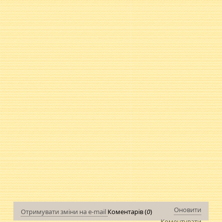
Оновити
Отримувати зміни на e-mail
Коментарів (
0
)
Коментувати