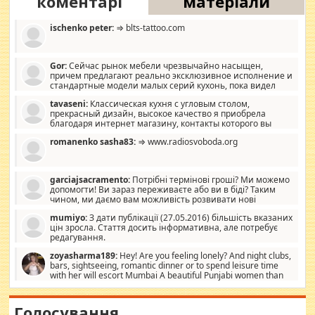
коментарі
матеріали
ischenko peter:
⇒ blts-tattoo.com
Gor:
Сейчас рынок мебели чрезвычайно насыщен,
причем предлагают реально эксклюзивное исполнение и
стандартные модели малых серий кухонь, пока видел
отличную кухонную мебель по дизайну, мало походит на
tavaseni:
Классическая кухня с угловым столом,
стандартные формы, в MebelOk, креативненько и что главное -
прекрасный дизайн, высокое качество я приобрела
со вкусом все в порядке, без ненужных наворотов удорожающих
благодаря интернет магазину, контакты которого вы
мебель, а это не последний фактор.
можете просмотреть https://mwood.com.ua.
romanenko sasha83:
⇒ www.radiosvoboda.org
garciajsacramento:
Потрібні термінові гроші? Ми можемо
допомогти! Ви зараз переживаєте або ви в біді? Таким
чином, ми даємо вам можливість розвивати нові
розробки. Як багата людина, я почуваю себе зобов'язаним
mumiyo:
З дати публікації (27.05.2016) більшість вказаних
допомагати людям, які намагаються дати їм шанс. Кожен
цін зросла. Стаття досить інформативна, але потребує
заслуговує на другий шанс, і, оскільки влада не зможе, вони
редагування.
повинні приймати від інших. Для нас нема багато суми, і зрілість
ми визначаємо за взаємною згодою. Ні сюрпризів, ні додаткових
zoyasharma189:
Hey! Are you feeling lonely? And night clubs,
витрат, а тільки узгоджених сум і нічого іншого. Не чекайте і не
bars, sightseeing, romantic dinner or to spend leisure time
коментуйте цей пост. Введіть суму, яку ви хочете подати, і ми
with her will escort Mumbai A beautiful Punjabi women than
зв'яжемося з вами з усіма варіантами. зв'яжіться з нами
sexy escort companion in arms that you guys feel like 5 star luxury
сьогодні на garciajsacramento@gmail.com Вам потрібні термінові
hotel had to spend the night in their search for loved solitaire free
гроші? Ми можемо допомогти!
maintenance stops in Mumbai. Here we offer fair and very attractive
Голосування
woman "Love Solitaire" beautiful figure and shapely body shapes.