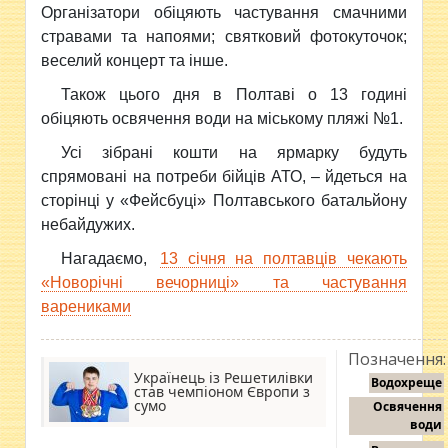
Організатори обіцяють частування смачними
стравами та напоями; святковий фотокуточок;
веселий концерт та інше.
Також цього дня в Полтаві о 13 годині
обіцяють освячення води на міському пляжі №1.
Усі зібрані кошти на ярмарку будуть
спрямовані на потреби бійців АТО, – йдеться на
сторінці у «Фейсбуці» Полтавського батальйону
небайдужих.
Нагадаємо,
13 січня на полтавців чекають
«Новорічні вечорниці» та частування
варениками
Позначення:
Українець із Решетилівки
Водохреще
став чемпіоном Європи з
сумо
Освячення
води