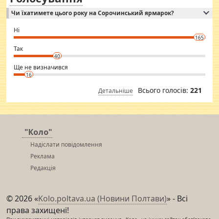
Independent escort in Mumbai, truthful, friendly and cheerful girl.
Чи їхатимете цього року на Сорочинський ярмарок?
WhatsApp via an easily can see the latest pictures of her body and the
godly. Variety is the spice of life, he believes, so always travel and
want to meet new people. Sakshi Mirchandani health and figure
Ні
conscious in order to keep yourself fit and regularly go to the health
165
club.
⇒ sakshimirchandani.com
Так
40
Ще не визначився
16
Всього голосів:
221
Детальніше
"Коло"
Надіслати повідомлення
Реклама
Редакція
© 2026 «
Kolo.poltava.ua (Новини Полтави)
» - Всі
права захищені!