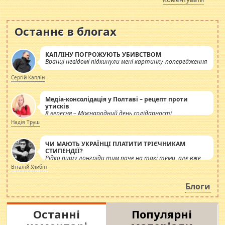
Останнє в блогах
КАПЛІНУ ПОГРОЖУЮТЬ УБИВСТВОМ
Вранці невідомі підкинули мені картинку-попередження
Сергій Каплін
Медіа-консолідація у Полтаві – рецепт проти
утисків
8 вересня – Міжнародний день солідарності
журналістів.
Надія Труш
ЧИ МАЮТЬ УКРАЇНЦІ ПЛАТИТИ ТРІЄЧНИКАМ
СТИПЕНДІЇ?
Рідко пишу лонгріди тим паче на такі теми, але вже
просто дістало! Обурюють сьогоднішні інсенуації
Віталій Улибін
навколо стипендіального питання. Штучно
роздувається ще одна соціальна катастрофа.
Блоги
Останні
Популярні