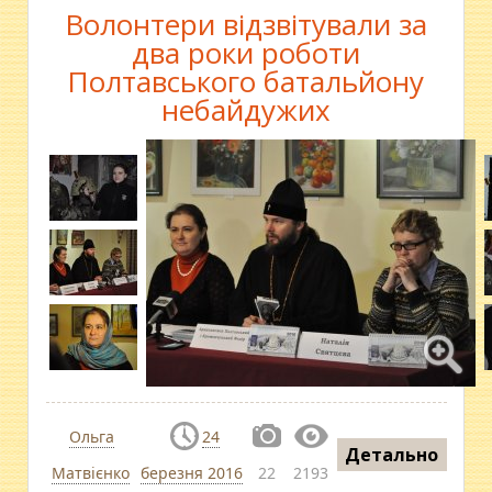
Волонтери відзвітували за
два роки роботи
Полтавського батальйону
небайдужих
Ольга
24
Детально
Матвієнко
березня 2016
22
2193