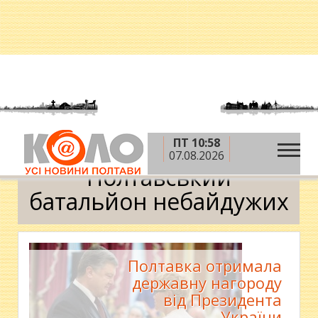
ПТ 10:58
»
Головна
Полтавський батальйон небайдужих
07.08.2026
Полтавський
батальйон небайдужих
Полтавка отримала
державну нагороду
від Президента
України