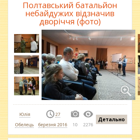
Полтавський батальйон
небайдужих відзначив
дворіччя (фото)
Юлія
27
Детально
Обелець
березня 2016
10
2276