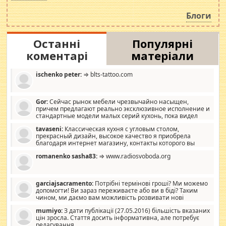
навколо стипендіального питання. Штучно
роздувається ще одна соціальна катастрофа.
Блоги
Останні
Популярні
коментарі
матеріали
ischenko peter:
⇒ blts-tattoo.com
Gor:
Сейчас рынок мебели чрезвычайно насыщен,
причем предлагают реально эксклюзивное исполнение и
стандартные модели малых серий кухонь, пока видел
отличную кухонную мебель по дизайну, мало походит на
tavaseni:
Классическая кухня с угловым столом,
стандартные формы, в MebelOk, креативненько и что главное -
прекрасный дизайн, высокое качество я приобрела
со вкусом все в порядке, без ненужных наворотов удорожающих
благодаря интернет магазину, контакты которого вы
мебель, а это не последний фактор.
можете просмотреть https://mwood.com.ua.
romanenko sasha83:
⇒ www.radiosvoboda.org
garciajsacramento:
Потрібні термінові гроші? Ми можемо
допомогти! Ви зараз переживаєте або ви в біді? Таким
чином, ми даємо вам можливість розвивати нові
розробки. Як багата людина, я почуваю себе зобов'язаним
mumiyo:
З дати публікації (27.05.2016) більшість вказаних
допомагати людям, які намагаються дати їм шанс. Кожен
цін зросла. Стаття досить інформативна, але потребує
заслуговує на другий шанс, і, оскільки влада не зможе, вони
редагування.
повинні приймати від інших. Для нас нема багато суми, і зрілість