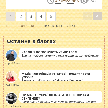
4 лютого 2016
1240
<
>
1
2
3
4
5
Перша
Остання
Переглядаємо 1 - 10 із 44
Останнє в блогах
КАПЛІНУ ПОГРОЖУЮТЬ УБИВСТВОМ
Вранці невідомі підкинули мені картинку-попередження
Сергій Каплін
Медіа-консолідація у Полтаві – рецепт проти
утисків
8 вересня – Міжнародний день солідарності
журналістів.
Надія Труш
ЧИ МАЮТЬ УКРАЇНЦІ ПЛАТИТИ ТРІЄЧНИКАМ
СТИПЕНДІЇ?
Рідко пишу лонгріди тим паче на такі теми, але вже
просто дістало! Обурюють сьогоднішні інсенуації
Віталій Улибін