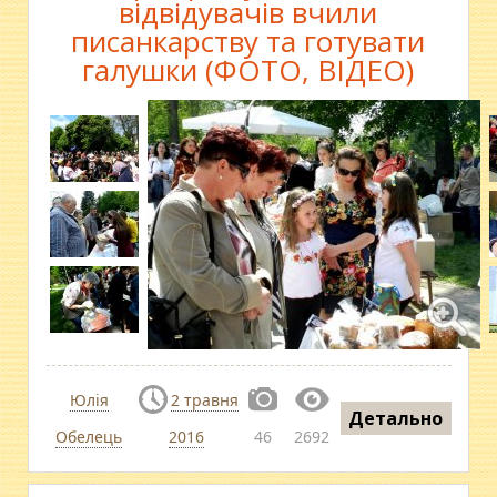
відвідувачів вчили
писанкарству та готувати
галушки (ФОТО, ВІДЕО)
Юлія
2 травня
Детально
Обелець
2016
46
2692