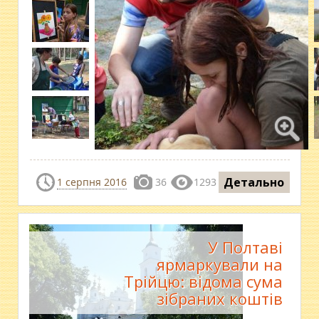
Детально
1 серпня 2016
36
1293
У Полтаві
ярмаркували на
Трійцю: відома сума
зібраних коштів