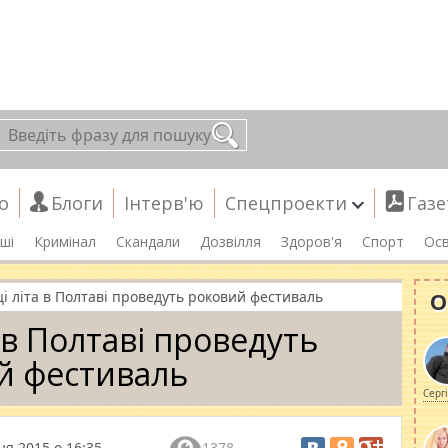
о
Блоги
Інтерв'ю
Спецпроекти
Газе
ші
Кримінал
Скандали
Дозвілля
Здоров'я
Спорт
Осв
О
і літа в Полтаві проведуть роковий фестиваль
 в Полтаві проведуть
й фестиваль
Серг
ня 2015 о 16:35
1378