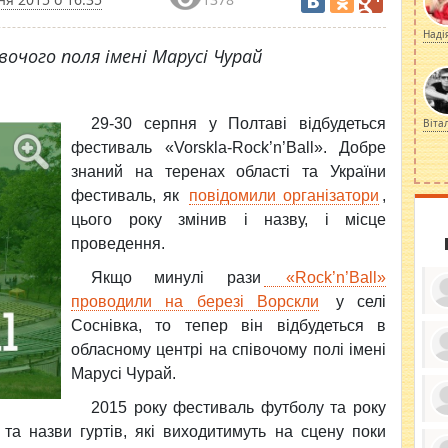
Наді
івочого поля імені Марусі Чурай
29-30 серпня у Полтаві відбудеться
Віта
фестиваль «Vorskla-Rock’n’Ball». Добре
знаний на теренах області та України
фестиваль, як
повідомили організатори
,
цього року змінив і назву, і місце
проведення.
Якщо минулі рази
«Rock’n’Ball»
проводили на березі Ворскли
у селі
Соснівка, то тепер він відбудеться в
обласному центрі на співочому полі імені
Марусі Чурай.
ку
ди
кр
2015 року фестиваль футболу та року
бе
вы
по
в та назви гуртів, які виходитимуть на сцену поки