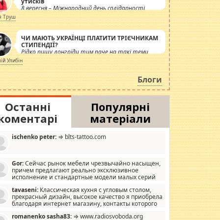
утисків
8 вересня – Міжнародний день солідарності
журналістів.
я Труш
ЧИ МАЮТЬ УКРАЇНЦІ ПЛАТИТИ ТРІЄЧНИКАМ
СТИПЕНДІЇ?
Рідко пишу лонгріди тим паче на такі теми,
але вже просто дістало! Обурюють сьогоднішні
лій Улибін
інсенуації навколо стипендіального питання.
Штучно роздувається ще одна соціальна
Блоги
катастрофа.
Останні
Популярні
коментарі
матеріали
ischenko peter:
⇒ blts-tattoo.com
Gor:
Сейчас рынок мебели чрезвычайно насыщен,
причем предлагают реально эксклюзивное
исполнение и стандартные модели малых серий
хонь, пока видел отличную кухонную мебель по
tavaseni:
Классическая кухня с угловым столом,
зайну, мало походит на стандартные формы, в MebelOk,
прекрасный дизайн, высокое качество я приобрела
еативненько и что главное - со вкусом все в порядке,
благодаря интернет магазину, контакты которого
з ненужных наворотов удорожающих мебель, а это не
 можете просмотреть https://mwood.com.ua.
следний фактор.
romanenko sasha83:
⇒ www.radiosvoboda.org