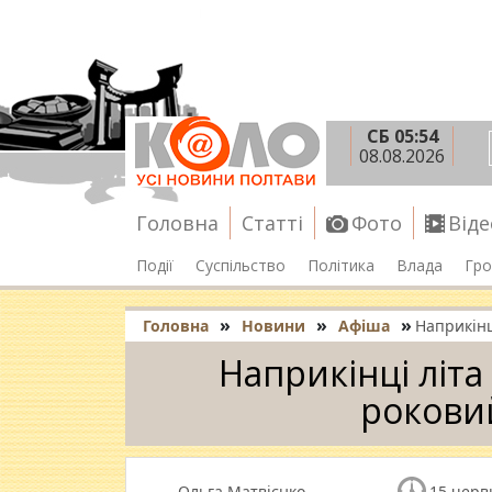
СБ 05:54
08.08.2026
Головна
Статті
Фото
Віде
Події
Суспільство
Політика
Влада
Гро
»
»
»
Головна
Новини
Афіша
Наприкінц
Наприкінці літа
рокови
Ольга Матвієнко
15 черв