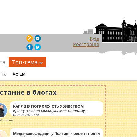
Вхід
Реєстрація
та
Топ-тема
іта
Афіша
станнє в блогах
КАПЛІНУ ПОГРОЖУЮТЬ УБИВСТВОМ
Вранці невідомі підкинули мені картинку-
попередження
ій Каплін
Медіа-консолідація у Полтаві – рецепт проти