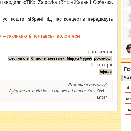
дтвердили «ТіК», Zatoczka (BY), «Жадан і Собаки»,
усі кошти, зібрані під час концертів передадуть
ро
се
да
 – закликають полтавські волонтери
ос
ін
за
тіл
Позначення:
ком
bea
фестиваль
Співоче поле імені Марусі Чурай
рок-н-бол
ми
tha
на
Категорії:
nig
Г
по
in 
Афіша
Sol
Чи 
Ind
gir
Помітили помилку?
bod
Ні
alw
Будь ласка, виділіть її мишкою і натисніть
Ctrl +
Mir
Enter
you
Так
⇒ 
Ще