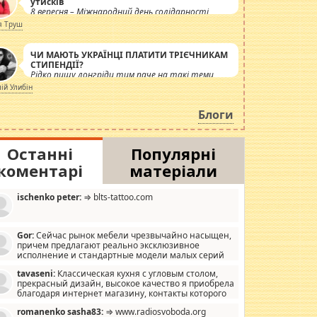
утисків
8 вересня – Міжнародний день солідарності
журналістів.
я Труш
ЧИ МАЮТЬ УКРАЇНЦІ ПЛАТИТИ ТРІЄЧНИКАМ
СТИПЕНДІЇ?
Рідко пишу лонгріди тим паче на такі теми,
але вже просто дістало! Обурюють сьогоднішні
лій Улибін
інсенуації навколо стипендіального питання.
Штучно роздувається ще одна соціальна
Блоги
катастрофа.
Останні
Популярні
коментарі
матеріали
ischenko peter:
⇒ blts-tattoo.com
Gor:
Сейчас рынок мебели чрезвычайно насыщен,
причем предлагают реально эксклюзивное
исполнение и стандартные модели малых серий
хонь, пока видел отличную кухонную мебель по
tavaseni:
Классическая кухня с угловым столом,
зайну, мало походит на стандартные формы, в MebelOk,
прекрасный дизайн, высокое качество я приобрела
еативненько и что главное - со вкусом все в порядке,
благодаря интернет магазину, контакты которого
з ненужных наворотов удорожающих мебель, а это не
 можете просмотреть https://mwood.com.ua.
следний фактор.
romanenko sasha83:
⇒ www.radiosvoboda.org