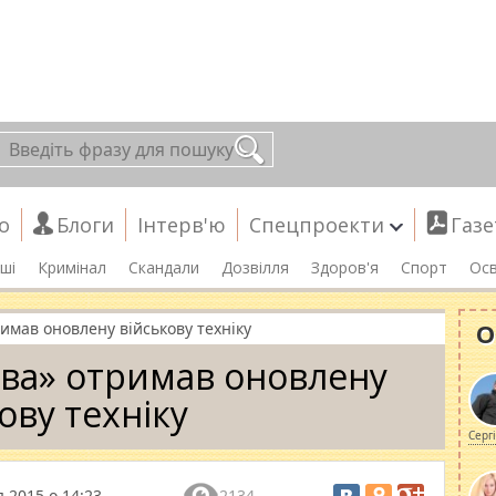
о
Блоги
Інтерв'ю
Спецпроекти
Газе
ші
Кримінал
Скандали
Дозвілля
Здоров'я
Спорт
Осв
О
имав оновлену військову техніку
ва» отримав оновлену
ову техніку
Серг
 2015 о 14:23
2134