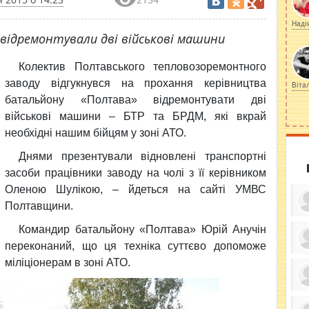
Наді
відремонтували дві військові машини
Колектив Полтавського тепловозоремонтного
заводу відгукнувся на прохання
керівництва
Віта
батальйону «Полтава» відремонтувати дві
військові машини – БТР та БРДМ, які вкрай
необхідні нашим бійцям у зоні АТО.
Днями презентували відновлені транспортні
засоби працівники заводу на чолі з її керівником
Оленою
Шулікою
, – йдеться на сайті УМВС
Полтавщини.
Командир батальйону «Полтава» Юрій Анучін
переконаний, що ця техніка суттєво допоможе
ку
міліціонерам в зоні АТО.
ди
кр
бе
вы
по