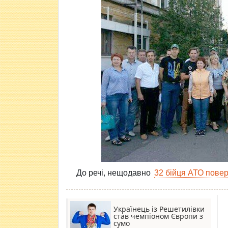
До речі, нещодавно
32 бійця АТО пове
Українець із Решетилівки
став чемпіоном Європи з
сумо