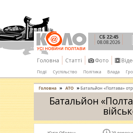
СБ 22:45
08.08.2026
Головна
Статті
Фото
Віде
Події
Суспільство
Політика
Влада
Гро
»
»
Головна
АТО
Батальйон «Полтава» отр
Батальйон «Полта
військ
Юлія Обелець
29 вересня