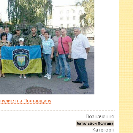
рнулися на Полтавщину
Позначення:
батальйон Полтава
Категорії: