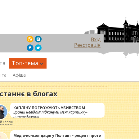
Вхід
Реєстрація
та
Топ-тема
іта
Афіша
станнє в блогах
КАПЛІНУ ПОГРОЖУЮТЬ УБИВСТВОМ
Вранці невідомі підкинули мені картинку-
попередження
ій Каплін
Медіа-консолідація у Полтаві – рецепт проти