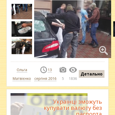
Ольга
13
Детально
Матвієнко
серпня 2016
5
1836
Українці зможуть
купувати валюту без
паспорта