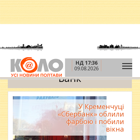
НД 17:36
»
Головна
Банк
09.08.2026
Банк
У Кременчуці
«Сбербанк» облили
фарбою і побили
вікна