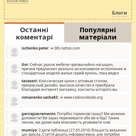
Віталій Улибін
навколо стипендіального питання. Штучно
роздувається ще одна соціальна катастрофа.
Блоги
Останні
Популярні
коментарі
матеріали
ischenko peter:
⇒ blts-tattoo.com
Gor:
Сейчас рынок мебели чрезвычайно насыщен,
причем предлагают реально эксклюзивное исполнение и
стандартные модели малых серий кухонь, пока видел
отличную кухонную мебель по дизайну, мало походит на
tavaseni:
Классическая кухня с угловым столом,
стандартные формы, в MebelOk, креативненько и что главное -
прекрасный дизайн, высокое качество я приобрела
со вкусом все в порядке, без ненужных наворотов удорожающих
благодаря интернет магазину, контакты которого вы
мебель, а это не последний фактор.
можете просмотреть https://mwood.com.ua.
romanenko sasha83:
⇒ www.radiosvoboda.org
garciajsacramento:
Потрібні термінові гроші? Ми можемо
допомогти! Ви зараз переживаєте або ви в біді? Таким
чином, ми даємо вам можливість розвивати нові
розробки. Як багата людина, я почуваю себе зобов'язаним
mumiyo:
З дати публікації (27.05.2016) більшість вказаних
допомагати людям, які намагаються дати їм шанс. Кожен
цін зросла. Стаття досить інформативна, але потребує
заслуговує на другий шанс, і, оскільки влада не зможе, вони