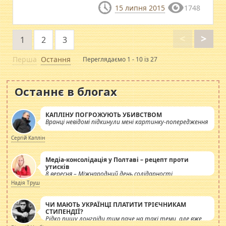
15 липня 2015
1748
<
>
1
2
3
Перша
Остання
Переглядаємо 1 - 10 із 27
Останнє в блогах
КАПЛІНУ ПОГРОЖУЮТЬ УБИВСТВОМ
Вранці невідомі підкинули мені картинку-попередження
Сергій Каплін
Медіа-консолідація у Полтаві – рецепт проти
утисків
8 вересня – Міжнародний день солідарності
журналістів.
Надія Труш
ЧИ МАЮТЬ УКРАЇНЦІ ПЛАТИТИ ТРІЄЧНИКАМ
СТИПЕНДІЇ?
Рідко пишу лонгріди тим паче на такі теми, але вже
просто дістало! Обурюють сьогоднішні інсенуації