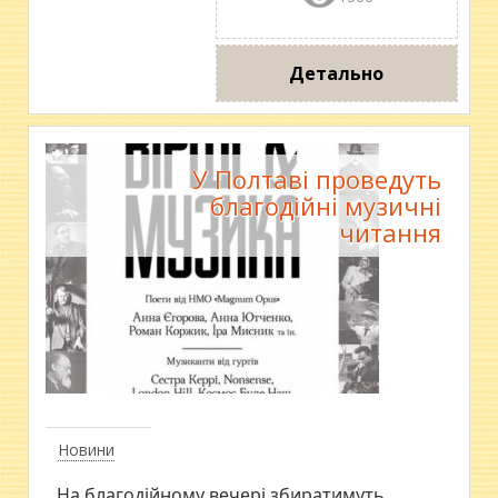
Детально
У Полтаві проведуть
благодійні музичні
читання
Новини
На благодійному вечері збиратимуть