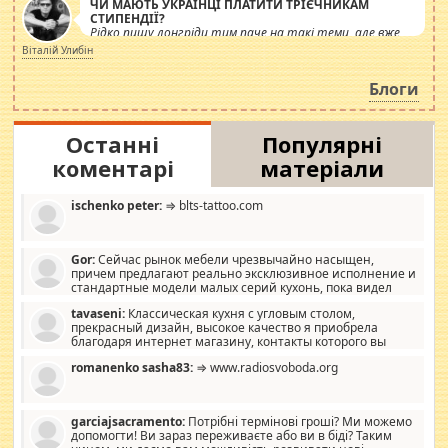
ЧИ МАЮТЬ УКРАЇНЦІ ПЛАТИТИ ТРІЄЧНИКАМ
СТИПЕНДІЇ?
Рідко пишу лонгріди тим паче на такі теми, але вже
просто дістало! Обурюють сьогоднішні інсенуації
Віталій Улибін
навколо стипендіального питання. Штучно
роздувається ще одна соціальна катастрофа.
Блоги
Останні
Популярні
коментарі
матеріали
ischenko peter:
⇒ blts-tattoo.com
Gor:
Сейчас рынок мебели чрезвычайно насыщен,
причем предлагают реально эксклюзивное исполнение и
стандартные модели малых серий кухонь, пока видел
отличную кухонную мебель по дизайну, мало походит на
tavaseni:
Классическая кухня с угловым столом,
стандартные формы, в MebelOk, креативненько и что главное -
прекрасный дизайн, высокое качество я приобрела
со вкусом все в порядке, без ненужных наворотов удорожающих
благодаря интернет магазину, контакты которого вы
мебель, а это не последний фактор.
можете просмотреть https://mwood.com.ua.
romanenko sasha83:
⇒ www.radiosvoboda.org
garciajsacramento:
Потрібні термінові гроші? Ми можемо
допомогти! Ви зараз переживаєте або ви в біді? Таким