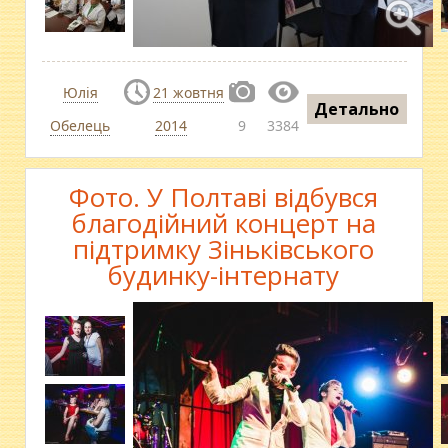
Юлія
21 жовтня
Детально
Обелець
2014
9
3384
Фото. У Полтаві відбувся
благодійний концерт на
підтримку Зіньківського
будинку-інтернату