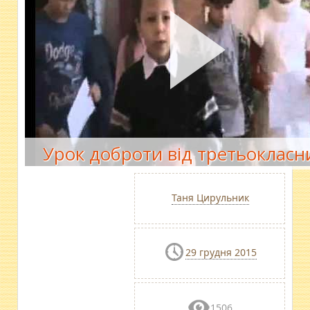
Урок доброти від третьокласн
Таня Цирульник
29 грудня 2015
1506