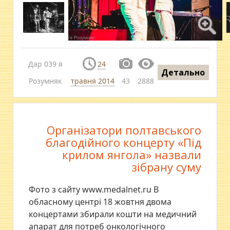
Дар 039 я
24
Детально
Розумняк
травня 2014
43
2888
Організатори полтавського
благодійного концерту «Під
крилом янгола» назвали
зібрану суму
Фото з сайту www.medalnet.ru В
обласному центрі 18 жовтня двома
концертами збирали кошти на медичний
апарат для потреб онкологічного