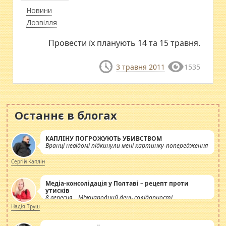
Новини
Дозвілля
Провести їх планують 14 та 15 травня.
3 травня 2011
1535
Останнє в блогах
КАПЛІНУ ПОГРОЖУЮТЬ УБИВСТВОМ
Вранці невідомі підкинули мені картинку-попередження
Сергій Каплін
Медіа-консолідація у Полтаві – рецепт проти
утисків
8 вересня – Міжнародний день солідарності
журналістів.
Надія Труш