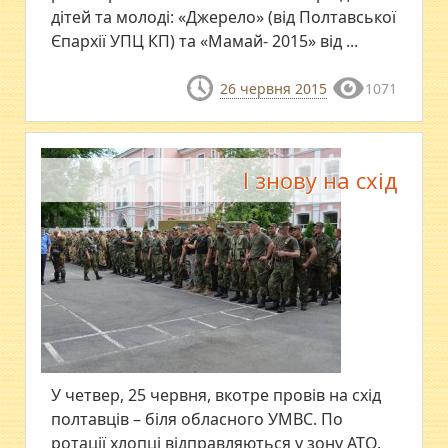
дітей та молоді: «Джерело» (від Полтавської
Єпархії УПЦ КП) та «Мамай- 2015» від ...
26 червня 2015
1071
І знову на схід
У четвер, 25 червня, вкотре провів на схід
полтавців – біля обласного УМВС. По
ротації хлопці відправляються у зону АТО.