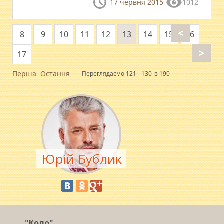
17 червня 2015
1012
<
8
9
10
11
12
13
14
15
16
>
17
Перша
Остання
Переглядаємо 121 - 130 із 190
Юрій Бублик
"Коло"