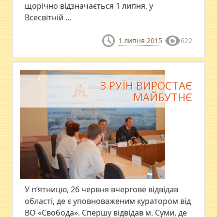
щорічно відзначається 1 липня, у
Всесвітній ...
1 липня 2015
622
З РУЇН ВИРОСТАЄ
МАЙБУТНЄ
У п’ятницю, 26 червня вчергове відвідав
області, де є уповноваженим куратором від
ВО «Свобода». Спершу відвідав м. Суми, де