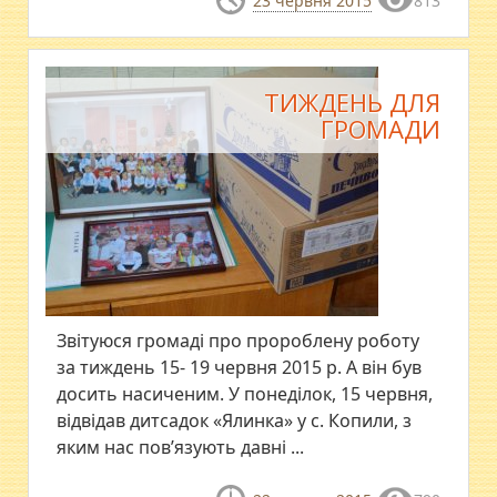
23 червня 2015
813
ТИЖДЕНЬ ДЛЯ
ГРОМАДИ
Звітуюся громаді про пророблену роботу
за тиждень 15- 19 червня 2015 р. А він був
досить насиченим. У понеділок, 15 червня,
відвідав дитсадок «Ялинка» у с. Копили, з
яким нас пов’язують давні ...