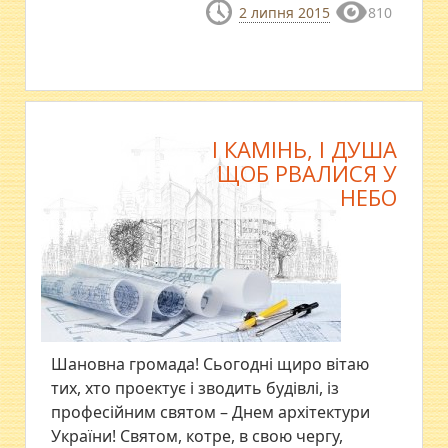
2 липня 2015
810
І КАМІНЬ, І ДУША
ЩОБ РВАЛИСЯ У
НЕБО
Шановна громада! Сьогодні щиро вітаю
тих, хто проектує і зводить будівлі, із
професійним святом – Днем архітектури
України! Святом, котре, в свою чергу,