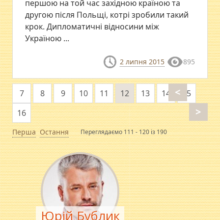
першою на той час західною країною та
другою після Польщі, котрі зробили такий
крок. Дипломатичні відносини між
Україною ...
2 липня 2015
895
<
7
8
9
10
11
12
13
14
15
>
16
Перша
Остання
Переглядаємо 111 - 120 із 190
Юрій Бублик