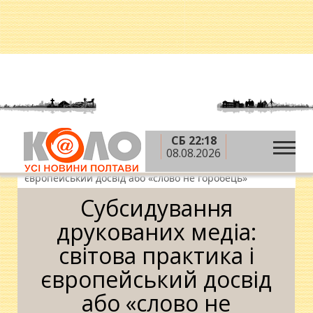
СБ 22:18
»
»
Головна
Блоги
Олег Пустовгар
08.08.2026
»
Субсидування друкованих медіа: світова практика і
європейський досвід або «слово не горобець»
Субсидування
друкованих медіа:
світова практика і
європейський досвід
або «слово не