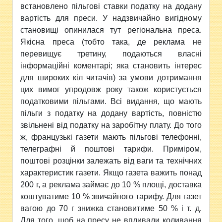
встановлено пільгові ставки податку на додану
вартість для преси. У надзвичайно вигідному
становищі опинилася тут регіональна преса.
Якісна преса (тобто така, де реклама не
перевищує третину, подаються власні
інформаційні коментарі; яка становить інтерес
для широких кіл читачів) за умови дотримання
цих вимог упродовж року також користується
податковими пільгами. Всі видання, що мають
пільги з податку на додану вартість, повністю
звільнені від податку на заробітну плату. До того
ж, французькі газети мають пільгові телефонні,
телеграфні й поштові тарифи. Приміром,
поштові розцінки залежать від ваги та технічних
характеристик газети. Якщо газета важить понад
200 г, а реклама займає до 10 % площі, доставка
коштуватиме 10 % звичайного тарифу. Для газет
вагою до 70 г знижка становитиме 50 % і т. д.
Для того, щоб на пресу не впливали коливання