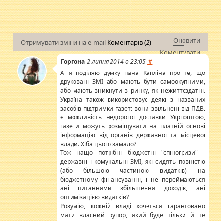
Оновити
Отримувати зміни на e-mail
Коментарів (
2
)
Коментувати
Горгона
2 липня 2014 о 23:05
#
А я поділяю думку пана Капліна про те, що
друковані ЗМІ або мають бути самоокупними,
або мають зникнути з ринку, як нежиттєздатні.
Україна також використовує деякі з названих
засобів підтримки газет: вони звільнені від ПДВ,
є можливість недорогої доставки Укрпоштою,
газети можуть розміщувати на платній основі
інформацію від органів державної та місцевої
влади. Хіба цього замало?
Тож нащо потрібні бюджетні "спіногризи" -
державні і комунальні ЗМІ, які сидять повністю
(або більшою частиною видатків) на
бюджетному фінансуванні, і не переймаються
ані питаннями збільшення доходів, ані
оптимізацією видатків?
Розумію, кожній владі хочеться гарантовано
мати власний рупор, який буде тільки й те