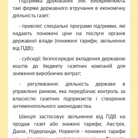
Підтримка друкованих ЗМІ. Виокремлюють
такі форми державного втручання в економічну
діяльність газет:
- привілеї: спеціальні програми підтримки, які
надають понижені ціни на послуги органів
державної влади (понижені тарифи, звільнення
від ПДВ);
- субсидії: безпосереднє вкладення державою
коштів до бюджету газетних компаній для
зниження виробничих витрат;
- регулювання: діяльність держави в
управлінні ринком, яка передбачає контроль за
власністю газетних підприємств і створення
антимонопольного законодавства.
Швеція застосовує звільнення від ПДВ на
продаж газет або знижені тарифи; Австрія,
Данія, Нідерланди, Норвегія - понижені тарифи