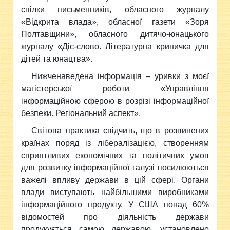
спілки письменників, обласного журналу
«Відкрита влада», обласної газети «Зоря
Полтавщини», обласного дитячо-юнацького
журналу «Діє-слово. Літературна криничка для
дітей та юнацтва».
Нижченаведена інформація – уривки з моєї
магістерської роботи «Управління
інформаційною сферою в розрізі інформаційної
безпеки. Регіональний аспект».
Світова практика свідчить, що в розвинених
країнах поряд із лібералізацією, створенням
сприятливих економічних та політичних умов
для розвитку інформаційної галузі посилюються
важелі впливу держави в цій сфері. Органи
влади виступають найбільшими виробниками
інформаційного продукту. У США понад 60%
відомостей про діяльність держави
продукується самою державою, установлено