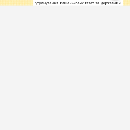
утримування кишенькових газет за державний
кошт, видаючи це за важливу справу
збереження друкованого слова, адже такою є
політика центральної влади, а ми - її підрозділ.
Крапка. Все інше - демагогія.
0
0
Оновити
Отримувати зміни на e-mail
Коментарів (
2
)
Коментувати
Олег
Пустовгар
Олег Пустовгар
директор
Департаменту