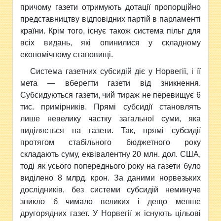
причому газети отримують дотації пропорційно
представництву відповідних партій в парламенті
країни. Крім того, існує також система пільг для
всіх видань, які опинилися у складному
економічному становищі.
Система газетних субсидій діє у Норвегії, і її
мета — вберегти газети від зникнення.
Субсидуються газети, чий тираж не перевищує 6
тис. примірників. Прямі субсидії становлять
лише невелику частку загальної суми, яка
виділяється на газети. Так, прямі субсидії
протягом стабільного бюджетного року
складають суму, еквівалентну 20 млн. дол. США,
тоді як усього попереднього року на газети було
виділено 8 млрд. крон. За даними норвезьких
дослідників, без системи субсидій неминуче
зникло б чимало великих і дещо менше
другорядних газет. У Норвегії ж існують цільові