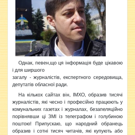
Однак, певен,що ця інформація буде цікавою
і для ширшого
загалу - журналістів, експертного середовища,
депутатів обласної ради.
На кількох сайтах він, ІМХО, образив тисячі
журналістів, які чесно і професійно працюють у
комунальних газетах і журналах, безапеляційно
порівнявши ці ЗМІ із телеграфом і голубиною
поштою! Припускаю, що народний обранець
образив і сотні тисяч читачів, які купують або