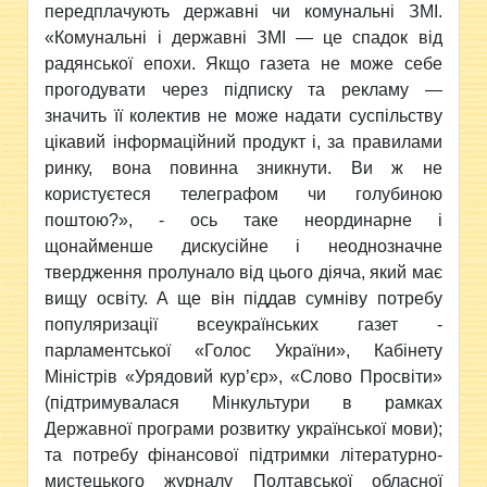
передплачують державні чи комунальні ЗМІ.
«Комунальні і державні ЗМІ — це спадок від
радянської епохи. Якщо газета не може себе
прогодувати через підписку та рекламу —
значить її колектив не може надати суспільству
цікавий інформаційний продукт і, за правилами
ринку, вона повинна зникнути. Ви ж не
користуєтеся телеграфом чи голубиною
поштою?», - ось таке неординарне і
щонайменше дискусійне і неоднозначне
твердження пролунало від цього діяча, який має
вищу освіту. А ще він піддав сумніву потребу
популяризації всеукраїнських газет -
парламентської «Голос України», Кабінету
Міністрів «Урядовий кур’єр», «Слово Просвіти»
(підтримувалася Мінкультури в рамках
Державної програми розвитку української мови);
та потребу фінансової підтримки літературно-
мистецького журналу Полтавської обласної