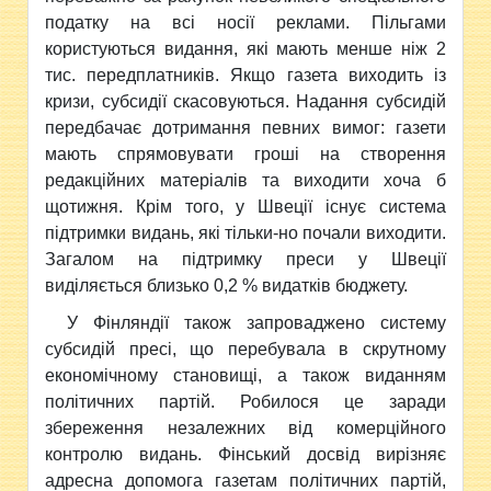
податку на всі носії реклами. Пільгами
користуються видання, які мають менше ніж 2
тис. передплатників. Якщо газета виходить із
кризи, субсидії скасовуються. Надання субсидій
передбачає дотримання певних вимог: газети
мають спрямовувати гроші на створення
редакційних матеріалів та виходити хоча б
щотижня. Крім того, у Швеції існує система
підтримки видань, які тільки-но почали виходити.
Загалом на підтримку преси у Швеції
виділяється близько 0,2 % видатків бюджету.
У Фінляндії також запроваджено систему
субсидій пресі, що перебувала в скрутному
економічному становищі, а також виданням
політичних партій. Робилося це заради
збереження незалежних від комерційного
контролю видань. Фінський досвід вирізняє
адресна допомога газетам політичних партій,