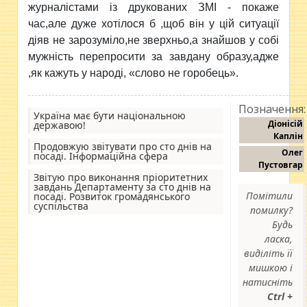
журналістами із друкованих ЗМІ - покаже
час,але дуже хотілося б ,щоб він у цій ситуації
діяв не зарозуміло,не зверхньо,а знайшов у собі
мужність перепросити за завдану образу,адже
,як кажуть у народі, «слово не горобець».
Позначення:
Україна має бути національною
Діонісій
державою!
Каплін
Продовжую звітувати про сто днів на
Олег
посаді. Інформаційна сфера
Пустовгар
Звітую про виконання пріоритетних
завдань Департаменту за сто днів на
Помітили
посаді. Розвиток громадянського
суспільства
помилку?
Будь
ласка,
виділіть її
мишкою і
натисніть
Ctrl +