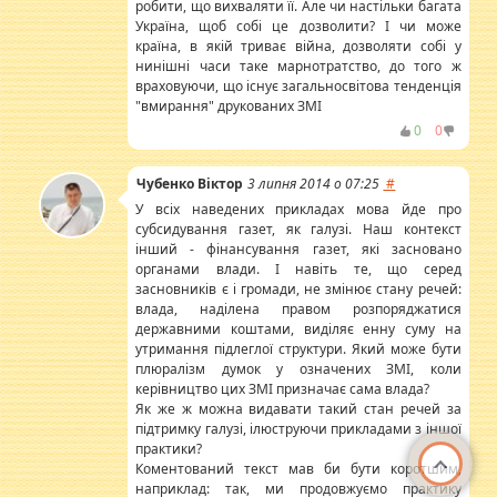
робити, що вихваляти її. Але чи настільки багата
Україна, щоб собі це дозволити? І чи може
країна, в якій триває війна, дозволяти собі у
нинішні часи таке марнотратство, до того ж
враховуючи, що існує загальносвітова тенденція
"вмирання" друкованих ЗМІ
0
0
Чубенко Віктор
3 липня 2014 о 07:25
#
У всіх наведених прикладах мова йде про
субсидування газет, як галузі. Наш контекст
інший - фінансування газет, які засновано
органами влади. І навіть те, що серед
засновників є і громади, не змінює стану речей:
влада, наділена правом розпоряджатися
державними коштами, виділяє енну суму на
утримання підлеглої структури. Який може бути
плюралізм думок у означених ЗМІ, коли
керівництво цих ЗМІ призначає сама влада?
Як же ж можна видавати такий стан речей за
підтримку галузі, ілюструючи прикладами з іншої
практики?
Коментований текст мав би бути коротшим,
наприклад: так, ми продовжуємо практику