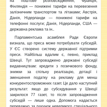
на поштове розповсюдження; Франція,
Фінляндія — понижені тарифи на перевезення
залізничним транспортом та літаками; Австрія,
Данія, Нідерланди — понижені тарифи на
телефонні послуги; Данія, Нідерланди, США —
державна реклама та ін..
Парламентська асамблея Ради Європи
визнала, що преса може потребувати субсидій.
У ЄС створено систему державної підтримки
преси. Найбільш вдалим є, певно, приклад
Швеції. Тут запроваджено державні субсидії
видавництвам: кредити з позичкового фонду,
знижки за спільну реалізацію, дотації і
зменшення податку на рекламу для менш
конкурентоспроможних газет. Це дало наступний
результат: якщо до субсидування у Швеції
закрилося 77 газет, то після запровадження
субсидій — лише одна. Допомога надається
переважно за рахунок невеликого спеціального