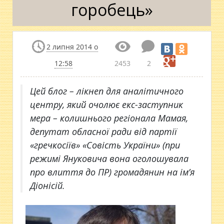
горобець»
2 липня 2014 о
12:58
2453
2
Цей блог – лікнеп для аналітичного
центру, який очолює екс-заступник
мера – колишнього регіонала Мамая,
депутат обласної ради від партії
«гречкосіїв» «Совість України» (при
режимі Януковича вона оголошувала
про влиття до ПР) громадянин на ім’я
Діонісій.