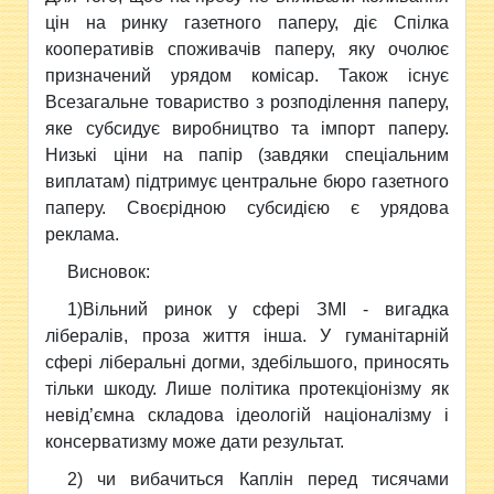
цін на ринку газетного паперу, діє Спілка
кооперативів споживачів паперу, яку очолює
призначений урядом комісар. Також існує
Всезагальне товариство з розподілення паперу,
яке субсидує виробництво та імпорт паперу.
Низькі ціни на папір (завдяки спеціальним
виплатам) підтримує центральне бюро газетного
паперу. Своєрідною субсидією є урядова
реклама.
Висновок:
1)Вільний ринок у сфері ЗМІ - вигадка
лібералів, проза життя інша. У гуманітарній
сфері ліберальні догми, здебільшого, приносять
тільки шкоду. Лише політика протекціонізму як
невід’ємна складова ідеологій націоналізму і
консерватизму може дати результат.
2) чи вибачиться Каплін перед тисячами