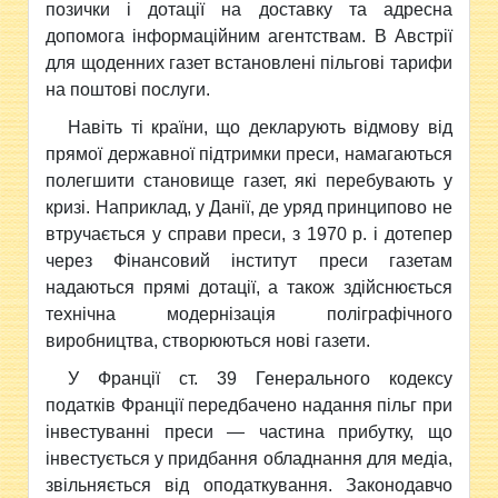
позички і дотації на доставку та адресна
допомога інформаційним агентствам. В Австрії
для щоденних газет встановлені пільгові тарифи
на поштові послуги.
Навіть ті країни, що декларують відмову від
прямої державної підтримки преси, намагаються
полегшити становище газет, які перебувають у
кризі. Наприклад, у Данії, де уряд принципово не
втручається у справи преси, з 1970 р. і дотепер
через Фінансовий інститут преси газетам
надаються прямі дотації, а також здійснюється
технічна модернізація поліграфічного
виробництва, створюються нові газети.
У Франції ст. 39 Генерального кодексу
податків Франції передбачено надання пільг при
інвестуванні преси — частина прибутку, що
інвестується у придбання обладнання для медіа,
звільняється від оподаткування. Законодавчо