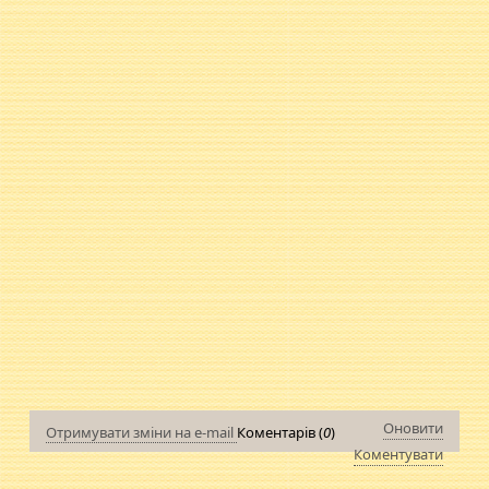
Оновити
Отримувати зміни на e-mail
Коментарів (
0
)
Коментувати