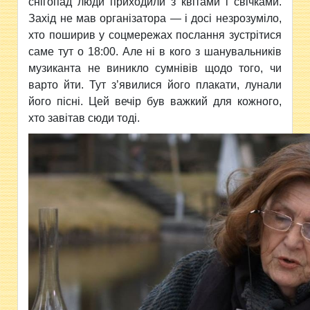
снігопад люди приходили з квітами і свічками.
Захід не мав організатора — і досі незрозуміло,
хто поширив у соцмережах послання зустрітися
саме тут о 18:00. Але ні в кого з шанувальників
музиканта не виникло сумнівів щодо того, чи
варто йти. Тут з’явилися його плакати, лунали
його пісні. Цей вечір був важкий для кожного,
хто завітав сюди тоді.