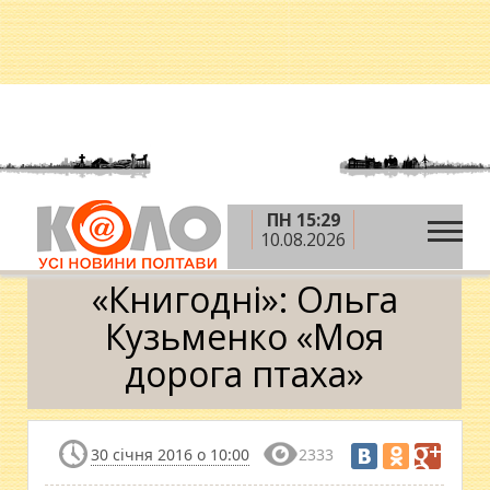
ПН 15:29
»
»
Головна
Блоги
Роман Повзик
10.08.2026
»
«Книгодні»: Ольга Кузьменко «Моя дорога птаха»
«Книгодні»: Ольга
Кузьменко «Моя
дорога птаха»
30 січня 2016 о 10:00
2333