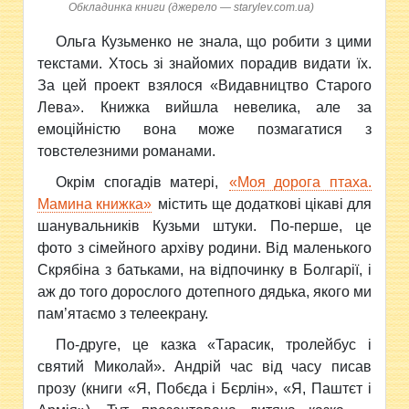
Обкладинка книги (джерело — starylev.com.ua)
Ольга Кузьменко не знала, що робити з цими
текстами. Хтось зі знайомих порадив видати їх.
За цей проект взялося «Видавництво Старого
Лева». Книжка вийшла невелика, але за
емоційністю вона може позмагатися з
товстелезними романами.
Окрім спогадів матері,
«Моя дорога птаха.
Мамина книжка»
містить ще додаткові цікаві для
шанувальників Кузьми штуки. По-перше, це
фото з сімейного архіву родини. Від маленького
Скрябіна з батьками, на відпочинку в Болгарії, і
аж до того дорослого дотепного дядька, якого ми
пам’ятаємо з телеекрану.
По-друге, це казка «Тарасик, тролейбус і
святий Миколай». Андрій час від часу писав
прозу (книги «Я, Побєда і Бєрлін», «Я, Паштєт і