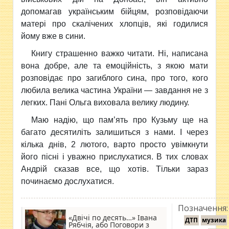
допомагав українським бійцям, розповідаючи
матері про скалічених хлопців, які годилися
йому вже в сини.
Книгу страшенно важко читати. Ні, написана
вона добре, але та емоційність, з якою мати
розповідає про загиблого сина, про того, кого
любила велика частина України — завдання не з
легких. Пані Ольга виховала велику людину.
Маю надію, що пам’ять про Кузьму ще на
багато десятиліть залишиться з нами. І через
кілька днів, 2 лютого, варто просто увімкнути
його пісні і уважно прислухатися. В тих словах
Андрій сказав все, що хотів. Тільки зараз
починаємо дослухатися.
Позначення:
«Двічі по десять…» Івана
ДТП
музика
Рябчія, або Поговори з