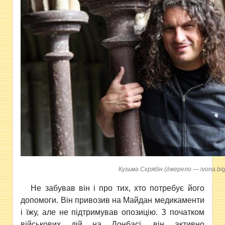
Кузьма Скрябін (джерело — ivona.big
Не забував він і про тих, хто потребує його
допомоги. Він привозив на Майдан медикаменти
і їжу, але не підтримував опозицію. З початком
військових дій на Донбасі, він активно