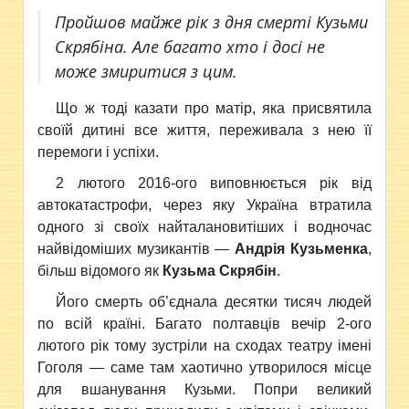
Пройшов майже рік з дня смерті Кузьми
Скрябіна. Але багато хто і досі не
може змиритися з цим.
Що ж тоді казати про
матір, яка присвятила
своїй дитині все життя, переживала з нею її
перемоги і успіхи.
2 лютого 2016-ого виповнюється рік від
автокатастрофи, через яку Україна втратила
одного зі своїх найталановитіших і водночас
найвідоміших музикантів —
Андрія Кузьменка
,
більш відомого як
Кузьма Скрябі
н
.
Його смерть об’єднала десятки тисяч людей
по всій країні. Багато полтавців вечір 2-ого
лютого рік тому зустріли на сходах театру імені
Гоголя — саме там хаотично утворилося місце
для вшанування Кузьми. Попри великий