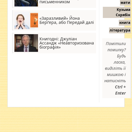
письменником
мати
Кузьма
Скрябін
«Заразливий» Йона
Берґера, або Передай далі
книга
література
Книгодні: Джуліан
Ассандж «Неавторизована
Помітили
біографія»
помилку?
Будь
ласка,
виділіть її
мишкою і
натисніть
Ctrl +
Enter