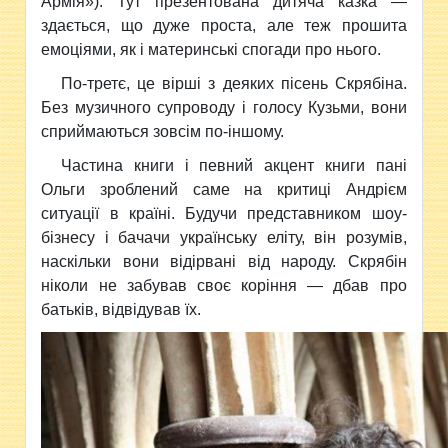
Армія»). Тут презентована дитяча казка —
здається, що дуже проста, але теж прошита
емоціями, як і материнські спогади про нього.
По-третє, це вірші з деяких пісень Скрябіна.
Без музичного супроводу і голосу Кузьми, вони
сприймаються зовсім по-іншому.
Частина книги і певний акцент книги пані
Ольги зроблений саме на критиці Андрієм
ситуації в країні. Будучи представником шоу-
бізнесу і бачачи українську еліту, він розумів,
наскільки вони відірвані від народу. Скрябін
ніколи не забував своє коріння — дбав про
батьків, відвідував їх.