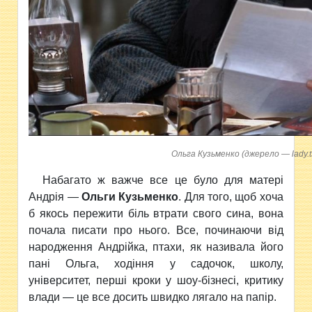
Ольга Кузьменко (джерело — lady.t
Набагато ж важче все це було для матері
Андрія —
Ольги Кузьменко
. Для того, щоб хоча
б якось пережити біль втрати свого сина, вона
почала писати про нього. Все, починаючи від
народження Андрійка, птахи, як називала його
пані Ольга, ходіння у садочок, школу,
університет, перші кроки у шоу-бізнесі, критику
влади — це все досить швидко лягало на папір.