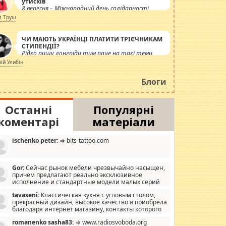
утисків
8 вересня – Міжнародний день солідарності
журналістів.
я Труш
ЧИ МАЮТЬ УКРАЇНЦІ ПЛАТИТИ ТРІЄЧНИКАМ
СТИПЕНДІЇ?
Рідко пишу лонгріди тим паче на такі теми,
але вже просто дістало! Обурюють сьогоднішні
лій Улибін
інсенуації навколо стипендіального питання.
Штучно роздувається ще одна соціальна
Блоги
катастрофа.
Останні
Популярні
коментарі
матеріали
ischenko peter:
⇒ blts-tattoo.com
Gor:
Сейчас рынок мебели чрезвычайно насыщен,
причем предлагают реально эксклюзивное
исполнение и стандартные модели малых серий
хонь, пока видел отличную кухонную мебель по
tavaseni:
Классическая кухня с угловым столом,
зайну, мало походит на стандартные формы, в MebelOk,
прекрасный дизайн, высокое качество я приобрела
еативненько и что главное - со вкусом все в порядке,
благодаря интернет магазину, контакты которого
з ненужных наворотов удорожающих мебель, а это не
 можете просмотреть https://mwood.com.ua.
следний фактор.
romanenko sasha83:
⇒ www.radiosvoboda.org