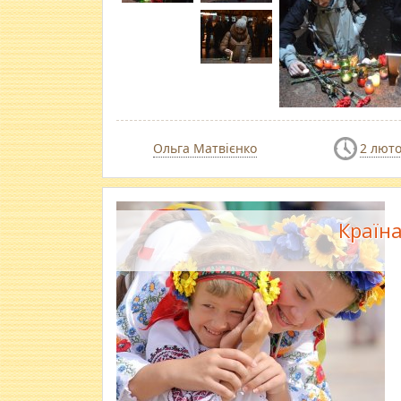
Ольга Матвієнко
2 люто
Країна