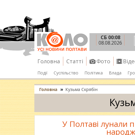
СБ 00:08
08.08.2026
Головна
Статті
Фото
Віде
Події
Суспільство
Політика
Влада
Гро
»
Головна
Кузьма Скрябін
Кузьм
У Полтаві лунали п
народж