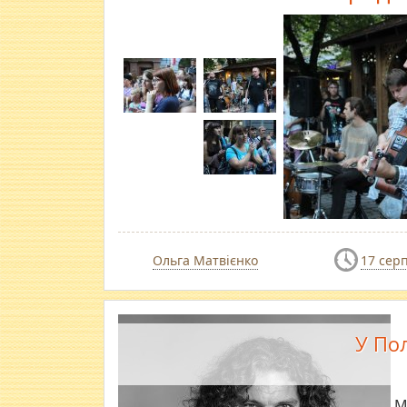
Ольга Матвієнко
17 сер
У Пол
​