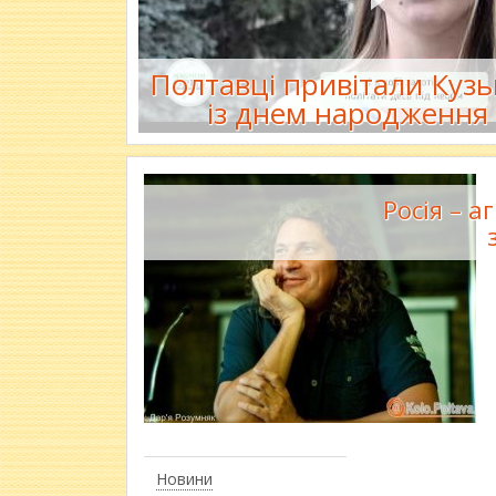
Полтавці привітали Кузь
із днем народження 
Росія – 
Новини