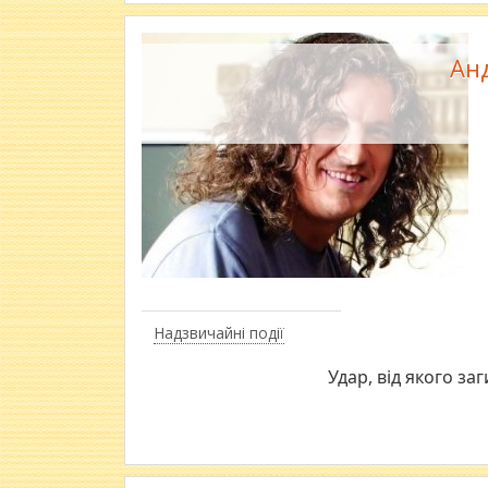
Ан
Надзвичайні події
Удар, від якого за