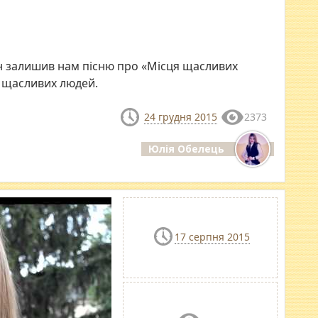
н залишив нам пісню про «Місця щасливих
у щасливих людей.
24 грудня 2015
2373
Юлія Обелець
17 серпня 2015