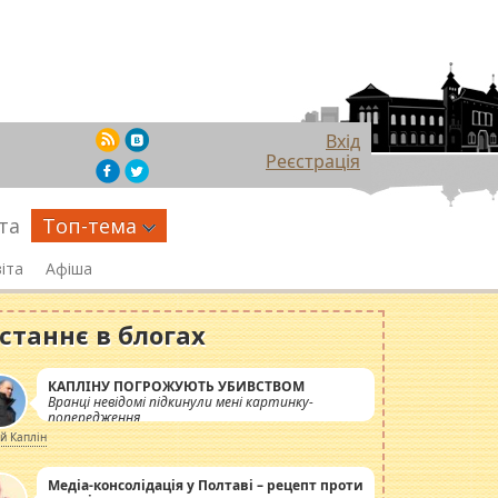
Вхід
Реєстрація
та
Топ-тема
іта
Афіша
станнє в блогах
КАПЛІНУ ПОГРОЖУЮТЬ УБИВСТВОМ
Вранці невідомі підкинули мені картинку-
попередження
ій Каплін
Медіа-консолідація у Полтаві – рецепт проти