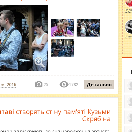
Наді
Віта
Детально
пня 2016
25
1782
таві створять стіну пам’яті Кузьми
ку
ди
Скрябіна
кр
бе
вы
по
Меморіал відкриють до дня народження артиста.