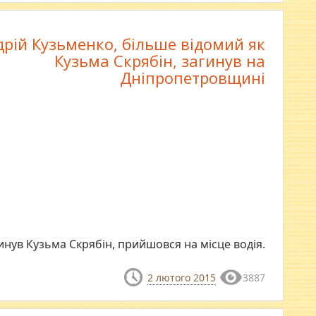
дрій Кузьменко, більше відомий як
Кузьма Скрябін, загинув на
Дніпропетровщині
гинув Кузьма Скрябін, прийшовся на місце водія.
2 лютого 2015
3887