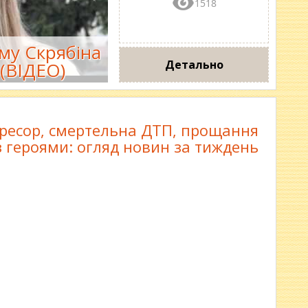
1518
му Скрябіна
Детально
(ВІДЕО)
агресор, смертельна ДТП, прощання
з героями: огляд новин за тиждень