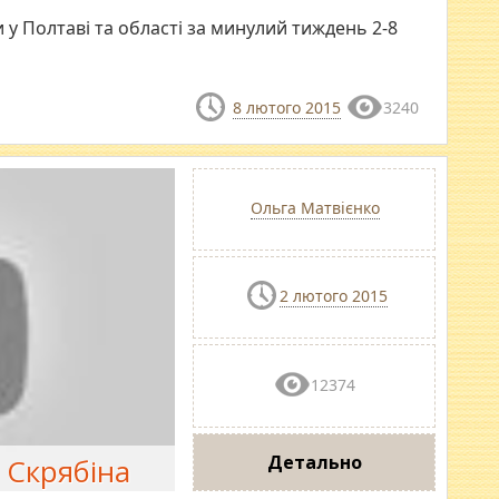
у Полтаві та області за минулий тиждень 2-8
8 лютого 2015
3240
Ольга Матвієнко
2 лютого 2015
12374
Детально
 Скрябіна