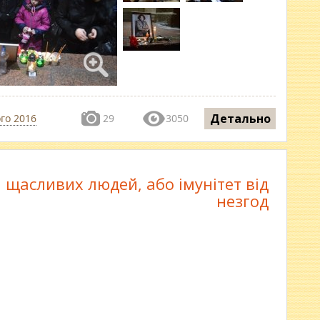
Детально
го 2016
29
3050
 щасливих людей, або імунітет від
незгод