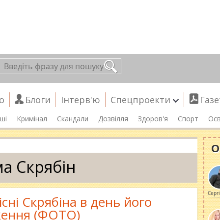
о
Блоги
Інтерв'ю
Спецпроекти
Газе
ші
Кримінал
Скандали
Дозвілля
Здоров'я
Спорт
Осв
О
а Скрябін
Серг
існі Скрябіна в день його
ення (ФОТО)