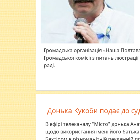
Громадська організація «Наша Полтав
Громадської комісії з питань люстраці
раді.
Донька Кукоби подає до су
В ефірі телеканалу "Місто" донька Ан
щодо використання імені його батьк
Бехтіром в різноманітній рекламній пр