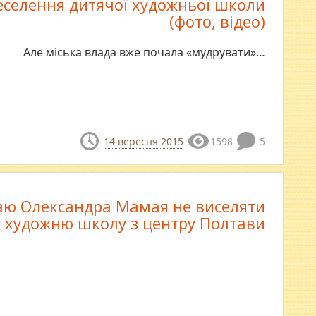
еселення дитячої художньої школи
(фото, відео)
Але міська влада вже почала «мудрувати»…
14 вересня 2015
1598
5
аю Олександра Мамая не виселяти
 художню школу з центру Полтави