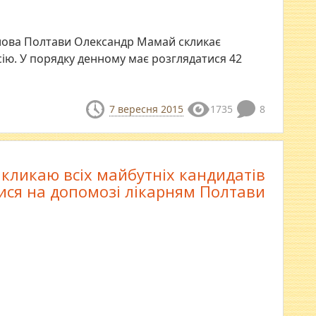
олова Полтави Олександр Мамай скликає
сію. У порядку денному має розглядатися 42
7 вересня 2015
1735
8
акликаю всіх майбутніх кандидатів
ися на допомозі лікарням Полтави