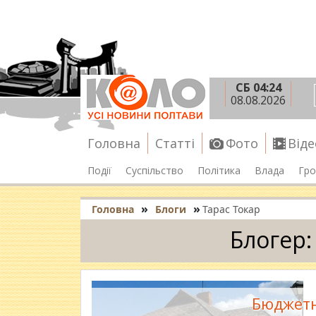
СБ 04:24
08.08.2026
Головна
Статті
Фото
Віде
Події
Суспільство
Політика
Влада
Гро
»
»
Головна
Блоги
Тарас Токар
Блогер:
Бюджетн