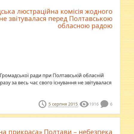
ська люстраційна комісія жодного
 не звітувалася перед Полтавською
обласною радою
 Громадської ради при Полтавській обласній
 разу за весь час свого існування не звітувалася
5 серпня 2015
1916
6
на прикраса» Полтави – небезпека