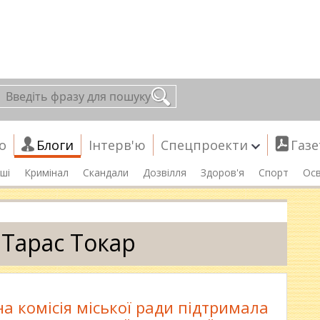
о
Блоги
Інтерв'ю
Спецпроекти
Газе
ші
Кримінал
Скандали
Дозвілля
Здоров'я
Спорт
Осв
 Тарас Токар
а комісія міської ради підтримала