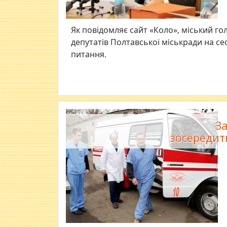
Як повідомляє сайт «Коло», міський г
депутатів Полтавської міськради на се
питання.
З
зосередит