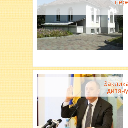
пер
Заклик
дитячу