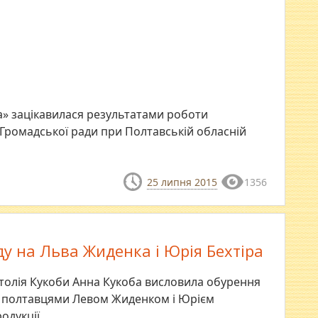
а» зацікавилася результатами роботи
ї Громадської ради при Полтавській обласній
25 липня 2015
1356
ду на Льва Жиденка і Юрія Бехтіра
атолія Кукоби Анна Кукоба висловила обурення
а полтавцями Левом Жиденком і Юрієм
одукції.