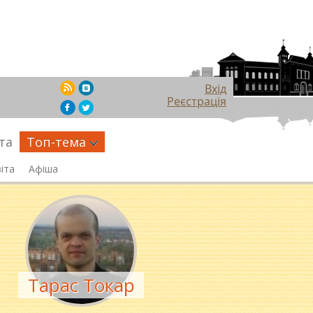
Вхід
Реєстрація
та
Топ-тема
іта
Афіша
Тарас Токар