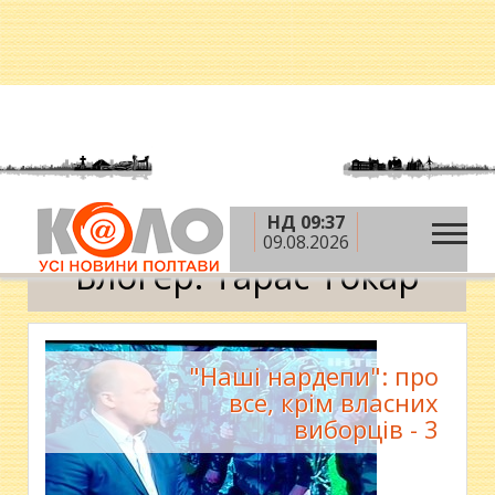
НД 09:37
»
»
Головна
Блоги
Тарас Токар
09.08.2026
Блогер: Тарас Токар
"Наші нардепи": про
все, крім власних
виборців - 3