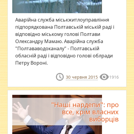
Аварійна служба міськжитлоуправління
підпорядкована Полтавській міській раді і
відповідно міському голові Полтави
Олександру Мамаю. Аварійна служба
"Полтававодоканалу" - Полтавській
обласній раді і відповідно голові облради
Петру Вороні.
30 червня 2015
1916
"Наші нардепи": про
все, крім власних
виборців