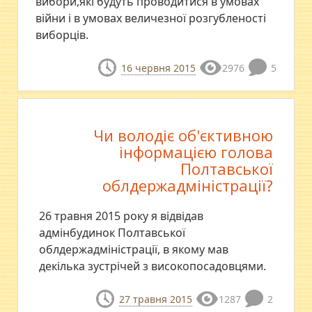
вибори,які будуть проводитися в умовах
війни і в умовах величезної розгубленості
виборців.
16 червня 2015
2976
5
Чи володіє об'єктивною
інформацією голова
Полтавської
облдержадміністрації?
26 травня 2015 року я відвідав
адмінбудинок Полтавської
облдержадміністрації, в якому мав
декілька зустрічей з високопосадовцями.
27 травня 2015
1287
2