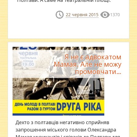
Полтави. А саме на Театральній площі.
22 червня 2015
1370
Я не є адвокатом
Мамая. Але не можу
промовчати…
Дехто з полтавців негативно сприйняв
запрошення міського голови Олександра
Мамая музикантів і співаків до Полтави для