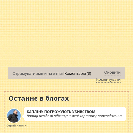
Оновити
Отримувати зміни на e-mail
Коментарів (
0
)
Коментувати
Останнє в блогах
КАПЛІНУ ПОГРОЖУЮТЬ УБИВСТВОМ
Вранці невідомі підкинули мені картинку-попередження
Сергій Каплін