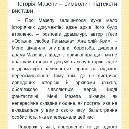
Історія Мазепи – символи і підтексти
вистави
– Про Мазепу залишилося дуже мало
історичних документів, адже архів його було
втрачено, – розповів драматург, автор п’єси
«Остання любов Гетьмана» Анатолій Крим. –
Мене цікавили внутрішня боротьба, душевна
драма Мазепи, а щодо історичної правди – ми не
прагнули створити документальну історію, адже
у драматурга залишається право на художнє
переосмислення. Тому там, де не вистачає
доведених історією й архівами фактів,
обов’язково з’являються версії, іноді
фантастичні. Мені Мазепа цікавий як
непересічна складна людина, як постать, яка не
вкладається у вимір свого часу, багатогранна
особистість, яка випереджала цей час.
Подорож у часі, повернення то до одного