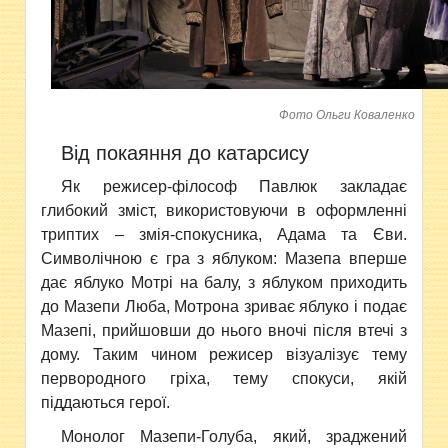
Фото Ольги Коваленко
Від покаяння до катарсису
Як режисер-філософ Павлюк закладає
глибокий зміст, використовуючи в оформленні
триптих – змія-спокусника, Адама та Єви.
Символічною є гра з яблуком: Мазепа вперше
дає яблуко Мотрі на балу, з яблуком приходить
до Мазепи Люба, Мотрона зриває яблуко і подає
Мазепі, прийшовши до нього вночі після втечі з
дому. Таким чином режисер візуалізує тему
первородного гріха, тему спокуси, якій
піддаються герої.
Монолог Мазепи-Голуба, який, зраджений