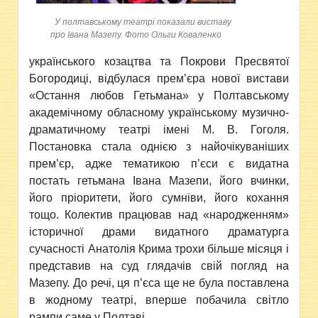
У полтавському театрі показали виставу
про Івана Мазепу. Фото Ольги Коваленко
українського козацтва та Покрови Пресвятої
Богородиці, відбулася прем’єра нової вистави
«Остання любов Гетьмана» у Полтавському
академічному обласному українському музично-
драматичному театрі імені М. В. Гоголя.
Постановка стала однією з найочікуваніших
прем’єр, адже тематикою п’єси є видатна
постать гетьмана Івана Мазепи, його вчинки,
його пріоритети, його сумніви, його кохання
тощо. Колектив працював над «народженням»
історичної драми видатного драматурга
сучасності Анатолія Крима трохи більше місяця і
представив на суд глядачів свій погляд на
Мазепу. До речі, ця п’єса ще не була поставлена
в жодному театрі, вперше побачила світло
рампи саме у Полтаві.