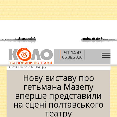
ЧТ 14:47
»
»
»
Головна
Новини
Дозвілля
Нову виставу
06.08.2026
про гетьмана Мазепу вперше представили на сцені
полтавського театру
Нову виставу про
гетьмана Мазепу
вперше представили
на сцені полтавського
театру