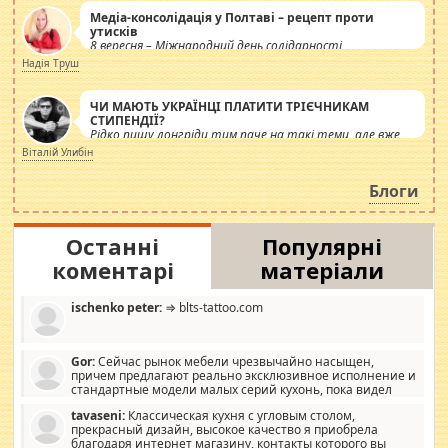
Медіа-консолідація у Полтаві – рецепт проти
утисків
8 вересня – Міжнародний день солідарності
журналістів.
Надія Труш
ЧИ МАЮТЬ УКРАЇНЦІ ПЛАТИТИ ТРІЄЧНИКАМ
СТИПЕНДІЇ?
Рідко пишу лонгріди тим паче на такі теми, але вже
просто дістало! Обурюють сьогоднішні інсенуації
Віталій Улибін
навколо стипендіального питання. Штучно
роздувається ще одна соціальна катастрофа.
Блоги
Останні
Популярні
коментарі
матеріали
ischenko peter:
⇒ blts-tattoo.com
Gor:
Сейчас рынок мебели чрезвычайно насыщен,
причем предлагают реально эксклюзивное исполнение и
стандартные модели малых серий кухонь, пока видел
отличную кухонную мебель по дизайну, мало походит на
tavaseni:
Классическая кухня с угловым столом,
стандартные формы, в MebelOk, креативненько и что главное -
прекрасный дизайн, высокое качество я приобрела
со вкусом все в порядке, без ненужных наворотов удорожающих
благодаря интернет магазину, контакты которого вы
мебель, а это не последний фактор.