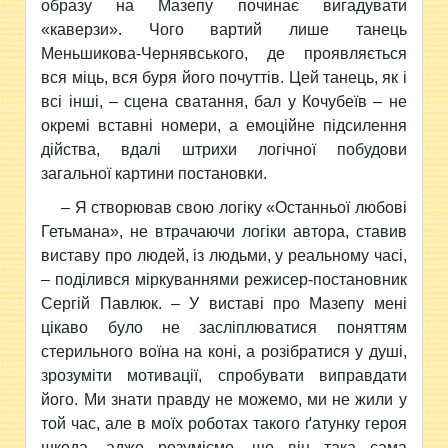
образу на Мазепу починає вигадувати
«каверзи». Чого вартий лише танець
Меньшикова-Чернявського, де проявляється
вся міць, вся буря його почуттів. Цей танець, як і
всі інші, – сцена сватання, бал у Кочубеїв – не
окремі вставні номери, а емоційне підсилення
дійства, вдалі штрихи логічної побудови
загальної картини постановки.
– Я створював свою логіку «Останньої любові
Гетьмана», не втрачаючи логіки автора, ставив
виставу про людей, із людьми, у реальному часі,
– поділився міркуваннями режисер-постановник
Сергій Павлюк. – У виставі про Мазепу мені
цікаво було не засліплюватися поняттям
стерильного воїна на коні, а розібратися у душі,
зрозуміти мотивації, спробувати виправдати
його. Ми знати правду не можемо, ми не жили у
той час, але в моїх роботах такого ґатунку героя
шкода, адже розуміємо, що він така сама