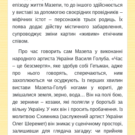
епізоду життя Мазепи, то до іншого здійснюється
у виставі за допомогою своєрідних провідників –
міфічних істот – персонажів трьох родиць. Їх
поява додає дійству містичного забарвлення,
супроводжує зміни картин «живим» етнічним
співом.
Про час говорить сам Мазепа у виконанні
народного артиста України Василя Голуба. «Час
– це безсмертя», яке здобув собі Гетьман, адже
про нього говорять, сперечаються, ним
захоплюються чи осуджують. Із перших хвилин
вистави Мазепа-Голуб ногами у кориті, де
змішалися земля, зерно, вода… Він на полі бою,
де зернини – козаки, які полягли у боротьбі за
вільну Україну. У них він і просить пробачення. Із
молитвою Схимника (заслужений артист України
Олег Шеремет) він зникає у сценічному просторі,
залишивши для глядача загадку: чи прийняв