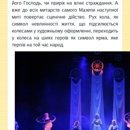
його Господь, чи прирік на вічні страждання. А
вже до всіх митарств самого Мазепи наступної
миті повертає сценічне дійство. Рух кола, як
символ невпинності життя, що підсилюється
колесами у художньому оформленні, переходить
у колеса на шиях героїв як символ ярма, яке
терпів на той час народ.