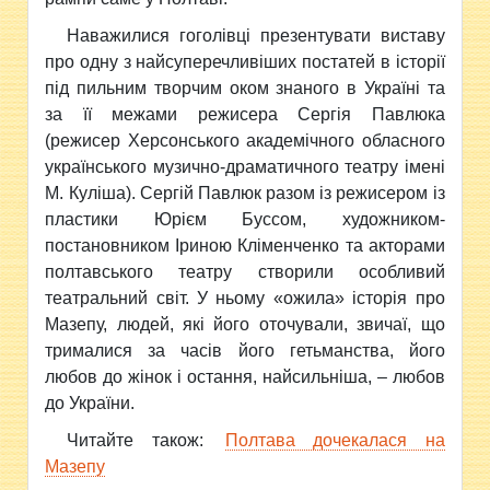
Наважилися гоголівці презентувати виставу
про одну з найсуперечливіших постатей в історії
під пильним творчим оком знаного в Україні та
за її межами режисера Сергія Павлюка
(режисер Херсонського академічного обласного
українського музично-драматичного театру імені
М. Куліша). Сергій Павлюк разом із режисером із
пластики Юрієм Буссом, художником-
постановником Іриною Кліменченко та акторами
полтавського театру створили особливий
театральний світ. У ньому «ожила» історія про
Мазепу, людей, які його оточували, звичаї, що
трималися за часів його гетьманства, його
любов до жінок і остання, найсильніша, – любов
до України.
Читайте також:
Полтава дочекалася на
Мазепу