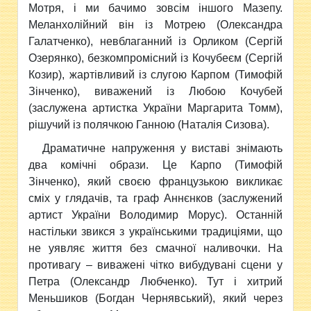
Мотря, і ми бачимо зовсім іншого Мазепу.
Меланхолійний він із Мотрею (Олександра
Галатченко), невблаганний із Орликом (Сергій
Озерянко), безкомпромісний із Кочубеєм (Сергій
Козир), жартівливий із слугою Карпом (Тимофій
Зінченко), виважений із Любою Кочубей
(заслужена артистка України Маргарита Томм),
рішучий із полячкою Ганною (Наталія Сизова).
Драматичне напруження у виставі знімають
два комічні образи. Це Карпо (Тимофій
Зінченко), який своєю французькою викликає
сміх у глядачів, та граф Аннєнков (заслужений
артист України Володимир Морус). Останній
настільки звикся з українськими традиціями, що
не уявляє життя без смачної наливочки. На
противагу – виважені чітко вибудувані сцени у
Петра (Олександр Любченко). Тут і хитрий
Меньшиков (Богдан Чернявський), який через