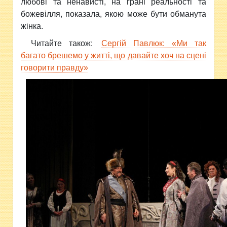
любові та ненависті, на грані реальності та
божевілля, показала, якою може бути обманута
жінка.
Читайте також:
Сергій Павлюк: «Ми так
багато брешемо у житті, що давайте хоч на сцені
говорити правду»