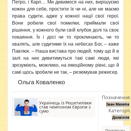
Петро, і Карл… Ми дивимося на них, вирішуємо
кожен для себе, простити їх чи ні, але не маємо
права судити, адже у кожної нації свої герої.
Вони робили свої помилки, приймали свої
рішення, у кожного були свій клубок долі та своє
покаяння. Їх і досі чи то проклинають, чи то
хвалять, але судитиме їх на небесах Бог, – каже
Павлюк. – Наша вистава про людей, тому що й в
залі на них дивитимуться такі самі люди, які
зрозуміють, можливо, на емоційному рівні, що й
самі щось зробили не так, – резюмував режисер.
Ольга Коваленко
Позначення:
Українець із Решетилівки
Іван Мазепа
став чемпіоном Європи з
Категорії:
сумо
Дозвілля
Помітили