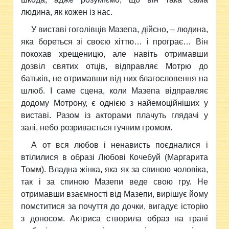
людина, як кожен із нас.
У виставі гоголівців Мазепа, дійсно, – людина,
яка бореться зі своєю хіттю… і програє… Він
покохав хрещеницю, але навіть отримавши
дозвіл святих отців, відправляє Мотрю до
батьків, не отримавши від них благословення на
шлюб. І саме сцена, коли Мазепа відправляє
додому Мотрону, є однією з найемоційніших у
виставі. Разом із акторами плачуть глядачі у
залі, небо розривається гучним громом.
А от вся любов і ненависть поєдналися і
втілилися в образі Любові Кочебуй (Маргарита
Томм). Владна жінка, яка як за спиною чоловіка,
так і за спиною Мазепи веде свою гру. Не
отримавши взаємності від Мазепи, вирішує йому
помститися за почуття до дочки, вигадує історію
з доносом. Актриса створила образ на грані