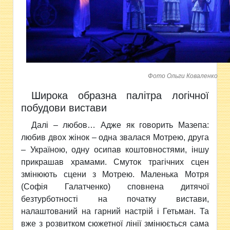
Фото Ольги Коваленко
Широка образна палітра логічної
побудови вистави
Далі – любов… Адже як говорить Мазепа:
любив двох жінок – одна звалася Мотрею, друга
– Україною, одну осипав коштовностями, іншу
прикрашав храмами. Смуток трагічних сцен
змінюють сцени з Мотрею. Маленька Мотря
(Софія Галатченко) сповнена дитячої
безтурботності на початку вистави,
налаштований на гарний настрій і Гетьман. Та
вже з розвитком сюжетної лінії змінюється сама