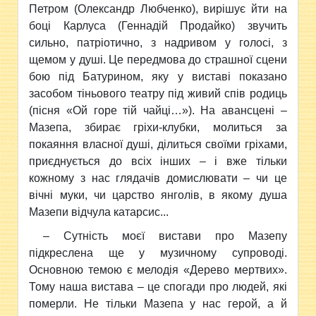
Петром (Олександр Любченко), вирішує йти на
боці Карлуса (Геннадій Продайко) звучить
сильно, патріотично, з надривом у голосі, з
щемом у душі. Це передмова до страшної сцени
бою під Батурином, яку у виставі показано
засобом тіньового театру під живий спів родиць
(пісня «Ой горе тій чайці…»). На авансцені –
Мазепа, збирає гріхи-клубки, молиться за
покаяння власної душі, ділиться своїми гріхами,
приєднується до всіх інших – і вже тільки
кожному з нас глядачів домислювати – чи це
вічні муки, чи царство янголів, в якому душа
Мазепи відчула катарсис...
– Сутність моєї вистави про Мазепу
підкреслена ще у музичному супроводі.
Основною темою є мелодія «Дерево мертвих».
Тому наша вистава – це спогади про людей, які
померли. Не тільки Мазепа у нас герой, а й