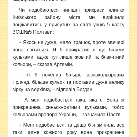
Чи подобаються нинішні прикраси ялинки
Київського району міста ми вирішили
поцікавитись у присутніх на святі учнів 5 класу
ЗОШ№5 Полтави:
– Якось не дуже, мало іграшок, проте ввечері
вона світиться. Я б прикрасив її ще білими
кульками, адже тут лише жовтий та блакитний
кольори, – сказав Артемій.
– Я б почепив більше різнокольорових
гірлянд, більше кульок та поставив дуже велику
зірку на верхівку, – відповів Богдан.
– А мені подобається така, яка є. Вона ж
прикрашена синьо-жовтими кульками, тобто
кольорами прапора України, – зазначила Настя.
– Мені подобається, та дещо б я змінила все
таки, адже кожного року вона прикрашена