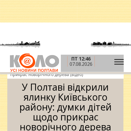
ПТ 12:46
»
»
»
Головна
Новини
Дозвілля
У Полтаві
07.08.2026
відкрили ялинку Київського району: думки дітей щодо
прикрас новорічного дерева (відео)
У Полтаві відкрили
ялинку Київського
району: думки дітей
щодо прикрас
новорічного дерева