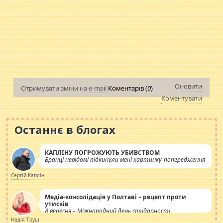
Оновити
Отримувати зміни на e-mail
Коментарів (
0
)
Коментувати
Останнє в блогах
КАПЛІНУ ПОГРОЖУЮТЬ УБИВСТВОМ
Вранці невідомі підкинули мені картинку-попередження
Сергій Каплін
Медіа-консолідація у Полтаві – рецепт проти
утисків
8 вересня – Міжнародний день солідарності
журналістів.
Надія Труш