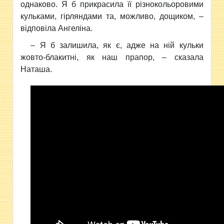
однаково. Я б прикрасила її різнокольоровими
кульками, гірляндами та, можливо, дощиком, –
відповіла Ангеліна.
– Я б залишила, як є, адже на ній кульки
жовто-блакитні, як наш прапор, – сказала
Наташа.