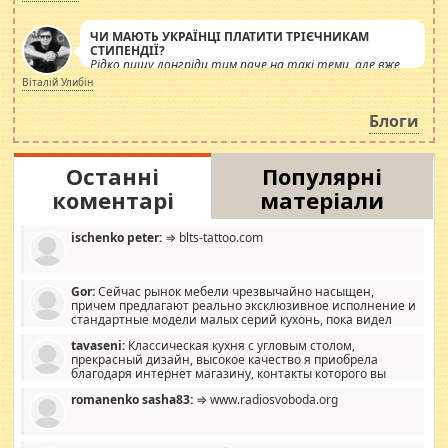
ЧИ МАЮТЬ УКРАЇНЦІ ПЛАТИТИ ТРІЄЧНИКАМ
СТИПЕНДІЇ?
Рідко пишу лонгріди тим паче на такі теми, але вже
просто дістало! Обурюють сьогоднішні інсенуації
Віталій Улибін
навколо стипендіального питання. Штучно
роздувається ще одна соціальна катастрофа.
Блоги
Останні
Популярні
коментарі
матеріали
ischenko peter:
⇒ blts-tattoo.com
Gor:
Сейчас рынок мебели чрезвычайно насыщен,
причем предлагают реально эксклюзивное исполнение и
стандартные модели малых серий кухонь, пока видел
отличную кухонную мебель по дизайну, мало походит на
tavaseni:
Классическая кухня с угловым столом,
стандартные формы, в MebelOk, креативненько и что главное -
прекрасный дизайн, высокое качество я приобрела
со вкусом все в порядке, без ненужных наворотов удорожающих
благодаря интернет магазину, контакты которого вы
мебель, а это не последний фактор.
можете просмотреть https://mwood.com.ua.
romanenko sasha83:
⇒ www.radiosvoboda.org