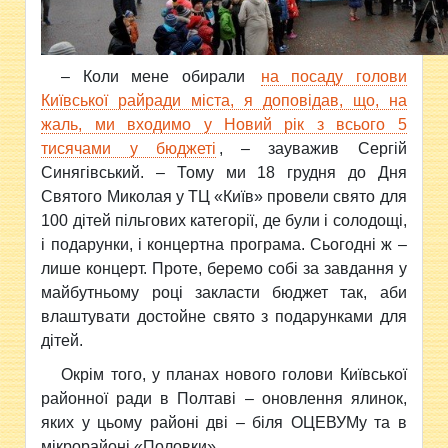
– Коли мене обирали
на посаду голови
Київської райради міста, я доповідав, що, на
жаль, ми входимо у Новий рік з всього 5
тисячами у бюджеті
, – зауважив Сергій
Синягівський. – Тому ми 18 грудня до Дня
Святого Миколая у ТЦ «Київ» провели свято для
100 дітей пільгових категорії, де були і солодощі,
і подарунки, і концертна програма. Сьогодні ж –
лише концерт. Проте, беремо собі за завдання у
майбутньому році закласти бюджет так, аби
влаштувати достойне свято з подарунками для
дітей.
Окрім того, у планах нового голови Київської
районної ради в Полтаві – оновлення ялинок,
яких у цьому районі дві – біля ОЦЕВУМу та в
мікрорайоні «Половки».