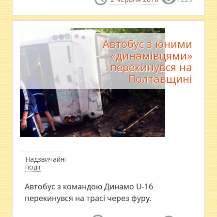
Автобус з юними
«динамівцями»
перекинувся на
Полтавщині
Надзвичайні
події
​Автобус з командою Динамо U-16
перекинувся на трасі через фуру.