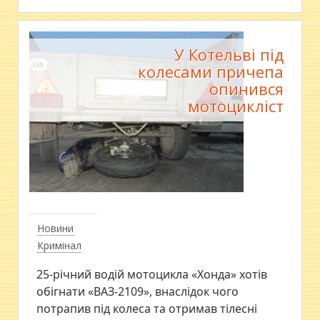
У Котельві під
колесами причепа
опинився
мотоцикліст
Новини
Кримінал
25-річний водій мотоцикла «Хонда» хотів
обігнати «ВАЗ-2109», внаслідок чого
потрапив під колеса та отримав тілесні