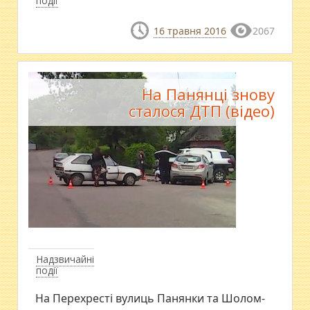
події
16 травня 2016
2067
На Панянці знову
сталося ДТП (відео)
Надзвичайні
події
На Перехресті вулиць Панянки та Шолом-