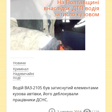
На Полтавщині
внаслідок ДТП водія
затисло кузовом
Новини
Кримінал
Надзвичайні
події
Водій ВАЗ-2105 був затиснутий елементами
кузова автівки, його деблокували
працівники ДСНС.
2 червня 2016
1229