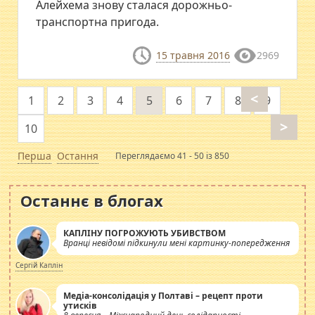
Алейхема знову сталася дорожньо-
транспортна пригода.
15 травня 2016
2969
<
1
2
3
4
5
6
7
8
9
>
10
Перша
Остання
Переглядаємо 41 - 50 із 850
Останнє в блогах
КАПЛІНУ ПОГРОЖУЮТЬ УБИВСТВОМ
Вранці невідомі підкинули мені картинку-попередження
Сергій Каплін
Медіа-консолідація у Полтаві – рецепт проти
утисків