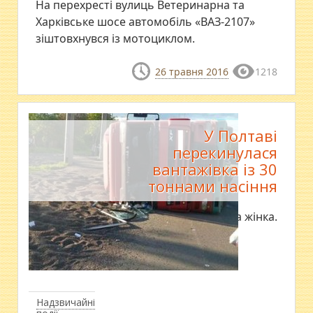
На перехресті вулиць Ветеринарна та
Харківське шосе автомобіль «ВАЗ-2107»
зіштовхнувся із мотоциклом.
26 травня 2016
1218
У Полтаві
перекинулася
вантажівка із 30
тоннами насіння
У ДТП постраждала жінка.
Надзвичайні