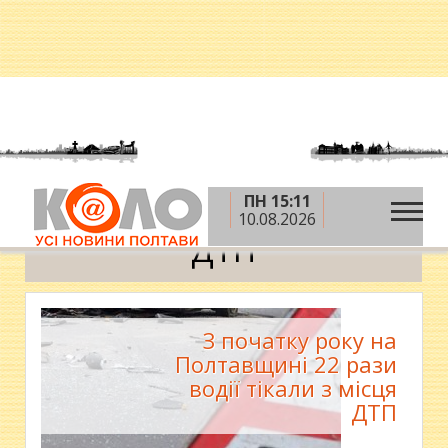
ПН 15:11
»
Головна
ДТП
10.08.2026
ДТП
З початку року на
Полтавщині 22 рази
водії тікали з місця
ДТП