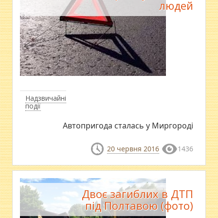
людей
Надзвичайні
події
Автопригода сталась у Миргороді
20 червня 2016
1436
Двоє загиблих в ДТП
під Полтавою (фото)