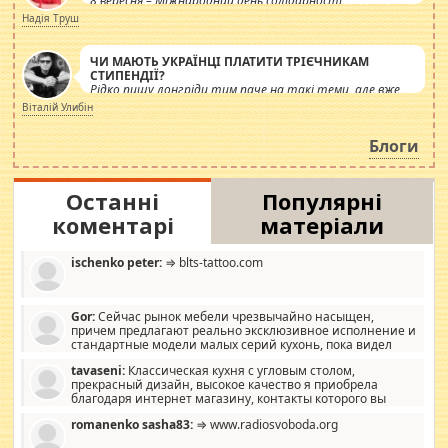
8 вересня – Міжнародний день солідарності
журналістів.
Надія Труш
ЧИ МАЮТЬ УКРАЇНЦІ ПЛАТИТИ ТРІЄЧНИКАМ
СТИПЕНДІЇ?
Рідко пишу лонгріди тим паче на такі теми, але вже
просто дістало! Обурюють сьогоднішні інсенуації
Віталій Улибін
навколо стипендіального питання. Штучно
роздувається ще одна соціальна катастрофа.
Блоги
Останні
Популярні
коментарі
матеріали
ischenko peter:
⇒ blts-tattoo.com
Gor:
Сейчас рынок мебели чрезвычайно насыщен,
причем предлагают реально эксклюзивное исполнение и
стандартные модели малых серий кухонь, пока видел
отличную кухонную мебель по дизайну, мало походит на
tavaseni:
Классическая кухня с угловым столом,
стандартные формы, в MebelOk, креативненько и что главное -
прекрасный дизайн, высокое качество я приобрела
со вкусом все в порядке, без ненужных наворотов удорожающих
благодаря интернет магазину, контакты которого вы
мебель, а это не последний фактор.
можете просмотреть https://mwood.com.ua.
romanenko sasha83:
⇒ www.radiosvoboda.org