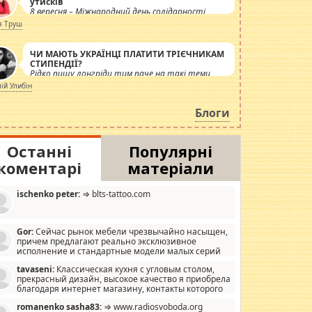
утисків
8 вересня – Міжнародний день солідарності
журналістів.
я Труш
ЧИ МАЮТЬ УКРАЇНЦІ ПЛАТИТИ ТРІЄЧНИКАМ
СТИПЕНДІЇ?
Рідко пишу лонгріди тим паче на такі теми,
але вже просто дістало! Обурюють сьогоднішні
лій Улибін
інсенуації навколо стипендіального питання.
Штучно роздувається ще одна соціальна
Блоги
катастрофа.
Останні
Популярні
коментарі
матеріали
ischenko peter:
⇒ blts-tattoo.com
Gor:
Сейчас рынок мебели чрезвычайно насыщен,
причем предлагают реально эксклюзивное
исполнение и стандартные модели малых серий
хонь, пока видел отличную кухонную мебель по
tavaseni:
Классическая кухня с угловым столом,
зайну, мало походит на стандартные формы, в MebelOk,
прекрасный дизайн, высокое качество я приобрела
еативненько и что главное - со вкусом все в порядке,
благодаря интернет магазину, контакты которого
з ненужных наворотов удорожающих мебель, а это не
 можете просмотреть https://mwood.com.ua.
следний фактор.
romanenko sasha83:
⇒ www.radiosvoboda.org