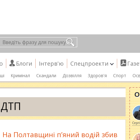
о
Блоги
Інтерв'ю
Спецпроекти
Газе
ші
Кримінал
Скандали
Дозвілля
Здоров'я
Спорт
Осв
О
ДТП
Серг
На Полтавщині п’яний водій збив