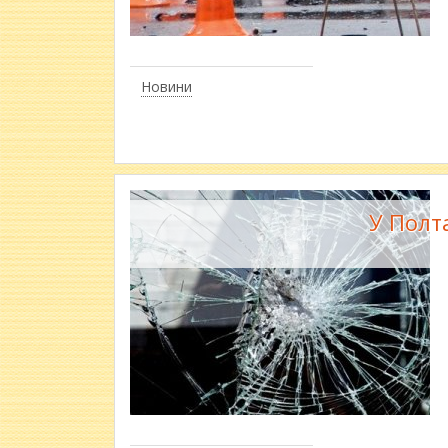
Новини
У Полт