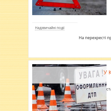
Надзвичайні події
На перехресті п
У 
ДТП ст