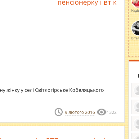
пенсіонерку і втік
Наді
Віта
ну жінку у селі Світлогірське Кобеляцького
9 лютого 2016
1322
ку
ди
кр
бе
вы
по