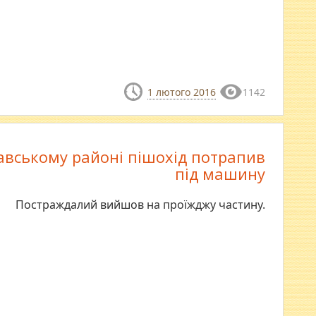
1 лютого 2016
1142
авському районі пішохід потрапив
під машину
Постраждалий вийшов на проїжджу частину.