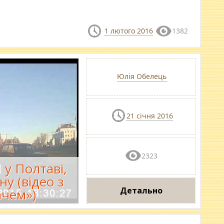
1 лютого 2016
1382
Юлія Обелець
21 січня 2016
2323
 у Полтаві,
ну (відео з
Детально
ачем»)