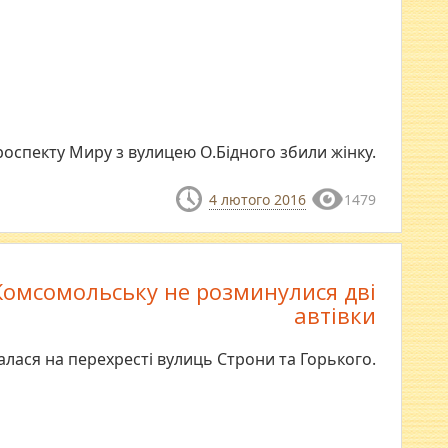
роспекту Миру з вулицею О.Бідного збили жінку.
4 лютого 2016
1479
Комсомольську не розминулися дві
автівки
алася на перехресті вулиць Строни та Горького.