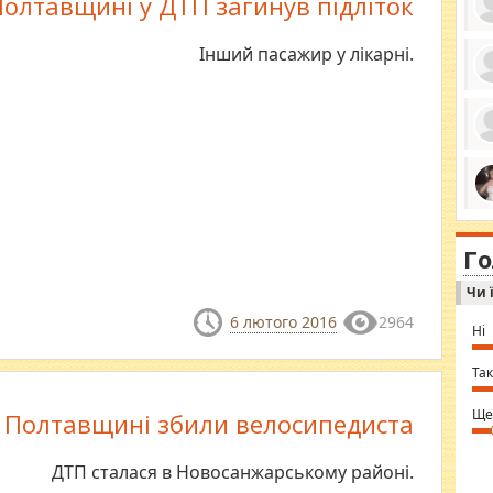
олтавщині у ДТП загинув підліток
Інший пасажир у лікарні.
ро
се
да
ос
ін
за
тіл
ком
bea
ми
tha
на
nig
Г
по
in 
Sol
Чи 
Ind
gir
6 лютого 2016
2964
bod
Ні
alw
Mir
you
Так
⇒ 
Ще
 Полтавщині збили велосипедиста
ДТП сталася в Новосанжарському районі.