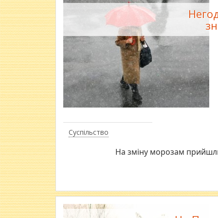
Негод
зн
Суспільство
На зміну морозам прийшли 