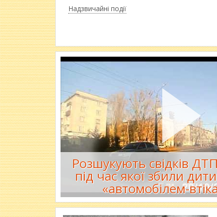
Надзвичайні події
Розшукують свідків ДТП
під час якої збили дити
«автомобілем-втік