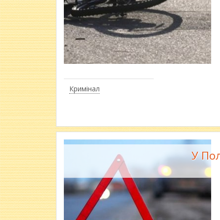
Кримінал
У По