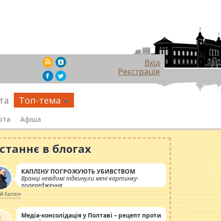
Вхід
Реєстрація
та
Топ-тема
іта
Афіша
станнє в блогах
КАПЛІНУ ПОГРОЖУЮТЬ УБИВСТВОМ
Вранці невідомі підкинули мені картинку-
попередження
ій Каплін
Медіа-консолідація у Полтаві – рецепт проти