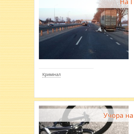
На П
Кримінал
Учора на