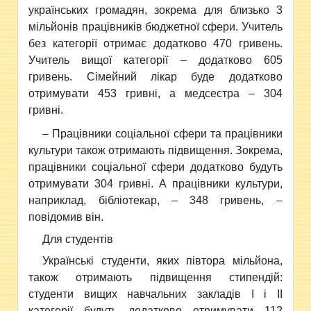
українських громадян, зокрема для близько 3
мільйонів працівників бюджетної сфери. Учитель
без категорії отримає додатково 470 гривень.
Учитель вищої категорії – додатково 605
гривень. Сімейний лікар буде додатково
отримувати 453 гривні, а медсестра – 304
гривні.
– Працівники соціальної сфери та працівники
культури також отримають підвищення. Зокрема,
працівники соціальної сфери додатково будуть
отримувати 304 гривні. А працівники культури,
наприклад, бібліотекар, – 348 гривень, –
повідомив він.
Для студентів
Українські студенти, яких півтора мільйона,
також отримають підвищення стипендій:
студенти вищих навчальних закладів І і ІІ
категорії будуть додатково отримувати 112