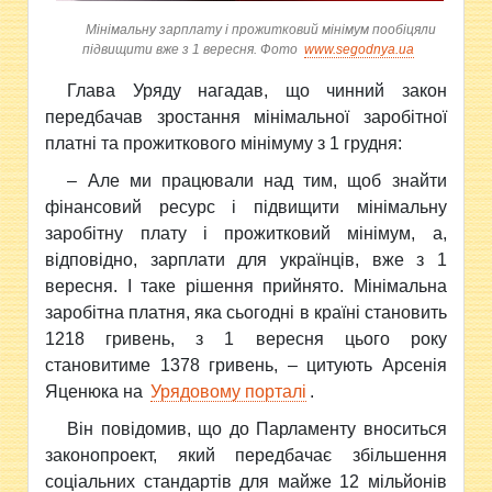
Мінімальну зарплату і прожитковий мінімум пообіцяли
підвищити вже з 1 вересня. Фото
www.segodnya.ua
Глава Уряду нагадав, що чинний
закон
передбачав зростання мінімальної заробітної
платні та прожиткового мінімуму з 1 грудня:
– Але ми працювали над тим, щоб знайти
фінансовий ресурс і підвищити мінімальну
заробітну плату і прожитковий мінімум, а,
відповідно, зарплати для українців, вже з 1
вересня. І таке рішення прийнято. Мінімальна
заробітна платня, яка сьогодні в країні становить
1218 гривень, з 1 вересня цього року
становитиме 1378 гривень, – цитують Арсенія
Яценюка на
Урядовому порталі
.
Він повідомив, що до Парламенту вноситься
законопроект, який передбачає збільшення
соціальних стандартів для майже 12 мільйонів