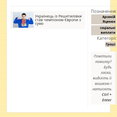
Позначення:
Українець із Решетилівки
Арсеній
став чемпіоном Європи з
Яценюк
сумо
соціальні
виплати
Категорії:
Гроші
Помітили
помилку?
Будь
ласка,
виділіть її
мишкою і
натисніть
Ctrl +
Enter