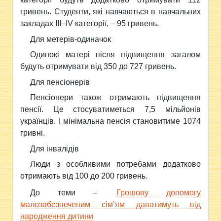
гривень. Студенти, які навчаються в навчальних
закладах ІІІ–IV категорії, – 95 гривень.
Для метерів-одиначок
Одинокі матері після підвищення загалом
будуть отримувати від 350 до 727 гривень.
Для пенсіонерів
Пенсіонери також отримають підвищення
пенсії. Це стосуватиметься 7,5 мільйонів
українців. І мінімальна пенсія становитиме 1074
гривні.
Для інвалідів
Люди з особливими потребами додатково
отримають від 100 до 200 гривень.
До теми –
Грошову допомогу
малозабезпеченим сім’ям даватимуть від
народження дитини