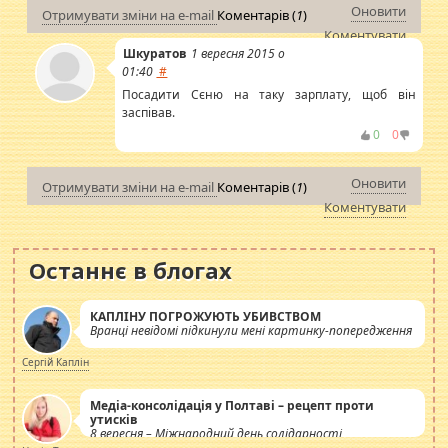
Оновити
Отримувати зміни на e-mail
Коментарів (
1
)
Коментувати
Шкуратов
1 вересня 2015 о
01:40
#
Посадити Сєню на таку зарплату, щоб він
заспівав.
0
0
Оновити
Отримувати зміни на e-mail
Коментарів (
1
)
Коментувати
Останнє в блогах
КАПЛІНУ ПОГРОЖУЮТЬ УБИВСТВОМ
Вранці невідомі підкинули мені картинку-попередження
Сергій Каплін
Медіа-консолідація у Полтаві – рецепт проти
утисків
8 вересня – Міжнародний день солідарності
журналістів.