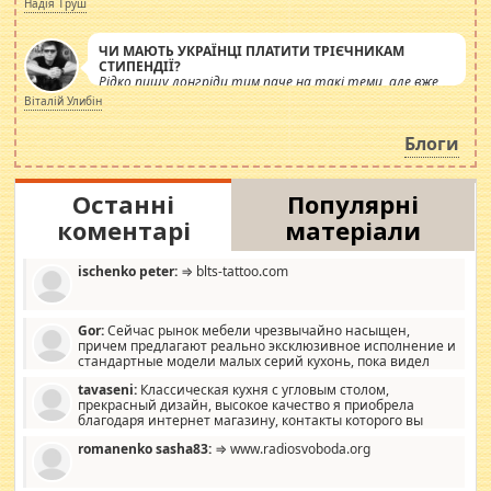
Надія Труш
ЧИ МАЮТЬ УКРАЇНЦІ ПЛАТИТИ ТРІЄЧНИКАМ
СТИПЕНДІЇ?
Рідко пишу лонгріди тим паче на такі теми, але вже
просто дістало! Обурюють сьогоднішні інсенуації
Віталій Улибін
навколо стипендіального питання. Штучно
роздувається ще одна соціальна катастрофа.
Блоги
Останні
Популярні
коментарі
матеріали
ischenko peter:
⇒ blts-tattoo.com
Gor:
Сейчас рынок мебели чрезвычайно насыщен,
причем предлагают реально эксклюзивное исполнение и
стандартные модели малых серий кухонь, пока видел
отличную кухонную мебель по дизайну, мало походит на
tavaseni:
Классическая кухня с угловым столом,
стандартные формы, в MebelOk, креативненько и что главное -
прекрасный дизайн, высокое качество я приобрела
со вкусом все в порядке, без ненужных наворотов удорожающих
благодаря интернет магазину, контакты которого вы
мебель, а это не последний фактор.
можете просмотреть https://mwood.com.ua.
romanenko sasha83:
⇒ www.radiosvoboda.org