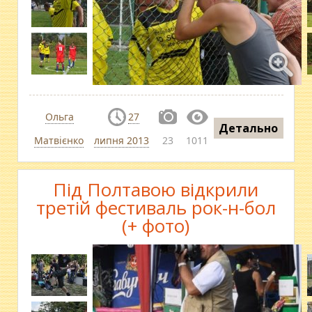
Ольга
27
Детально
Матвієнко
липня 2013
23
1011
Під Полтавою відкрили
третій фестиваль рок-н-бол
(+ фото)