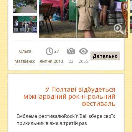
Ольга
27
Детально
Матвієнко
липня 2013
22
2055
У Полтаві відбудеться
міжнародний рок-н-рольний
фестиваль
Емблема фестивалюRock’n’Ball збере своїх
прихильників вже в третій раз