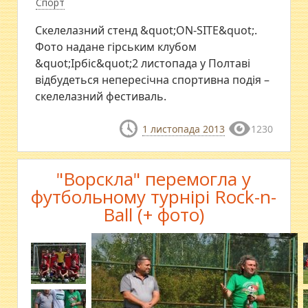
Спорт
Скелелазний стенд &quot;ON-SITE&quot;.
Фото надане гірським клубом
&quot;Ірбіс&quot;2 листопада у Полтаві
відбудеться непересічна спортивна подія –
скелелазний фестиваль.
1 листопада 2013
1230
"Ворскла" перемогла у
футбольному турнірі Rock-n-
Ball (+ фото)