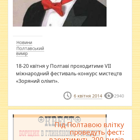
Новини
Полтавський
вимір
18-20 квітня у Полтаві проходитиме VII
міжнародний фестиваль-конкурс мистецтв
«Зоряний олімп».
6 квітня 2014
2940
Під Полтавою влітку
проведуть фест:
варитимуть 200 видів