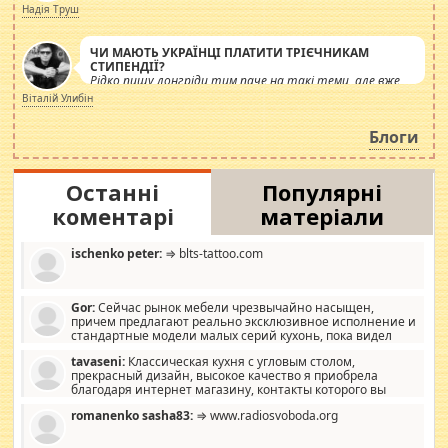
журналістів.
Надія Труш
ЧИ МАЮТЬ УКРАЇНЦІ ПЛАТИТИ ТРІЄЧНИКАМ
СТИПЕНДІЇ?
Рідко пишу лонгріди тим паче на такі теми, але вже
просто дістало! Обурюють сьогоднішні інсенуації
Віталій Улибін
навколо стипендіального питання. Штучно
роздувається ще одна соціальна катастрофа.
Блоги
Останні
Популярні
коментарі
матеріали
ischenko peter:
⇒ blts-tattoo.com
Gor:
Сейчас рынок мебели чрезвычайно насыщен,
причем предлагают реально эксклюзивное исполнение и
стандартные модели малых серий кухонь, пока видел
отличную кухонную мебель по дизайну, мало походит на
tavaseni:
Классическая кухня с угловым столом,
стандартные формы, в MebelOk, креативненько и что главное -
прекрасный дизайн, высокое качество я приобрела
со вкусом все в порядке, без ненужных наворотов удорожающих
благодаря интернет магазину, контакты которого вы
мебель, а это не последний фактор.
можете просмотреть https://mwood.com.ua.
romanenko sasha83:
⇒ www.radiosvoboda.org