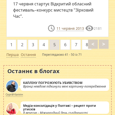
17 червня стартує Відкритий обласний
фестиваль–конкурс мистецтв "Зірковий
Час”.
11 червня 2013
2181
<
>
1
2
3
4
5
6
7
8
Перша
Остання
Переглядаємо 41 - 50 із 71
Останнє в блогах
КАПЛІНУ ПОГРОЖУЮТЬ УБИВСТВОМ
Вранці невідомі підкинули мені картинку-попередження
Сергій Каплін
Медіа-консолідація у Полтаві – рецепт проти
утисків
8 вересня – Міжнародний день солідарності