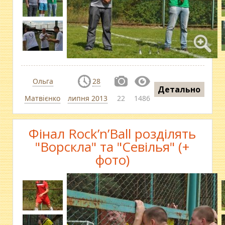
Ольга
28
Детально
Матвієнко
липня 2013
22
1486
Фінал Rock’n’Ball розділять
"Ворскла" та "Севілья" (+
фото)