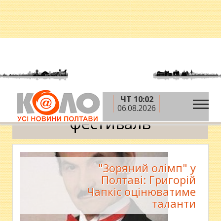
ЧТ 10:02
»
Головна
фестиваль
06.08.2026
фестиваль
"Зоряний олімп" у
Полтаві: Григорій
Чапкіс оцінюватиме
таланти