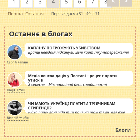
<
>
1
2
3
4
5
6
7
8
Перша
Остання
Переглядаємо 31 - 40 із 71
Останнє в блогах
КАПЛІНУ ПОГРОЖУЮТЬ УБИВСТВОМ
Вранці невідомі підкинули мені картинку-попередження
Сергій Каплін
Медіа-консолідація у Полтаві – рецепт проти
утисків
8 вересня – Міжнародний день солідарності
журналістів.
Надія Труш
ЧИ МАЮТЬ УКРАЇНЦІ ПЛАТИТИ ТРІЄЧНИКАМ
СТИПЕНДІЇ?
Рідко пишу лонгріди тим паче на такі теми, але вже
просто дістало! Обурюють сьогоднішні інсенуації
Віталій Улибін
навколо стипендіального питання. Штучно
роздувається ще одна соціальна катастрофа.
Блоги