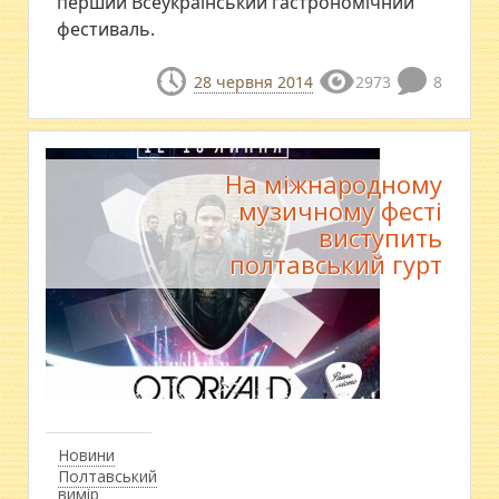
перший Всеукраїнський гастрономічний
фестиваль.
28 червня 2014
2973
8
На міжнародному
музичному фесті
виступить
полтавський гурт
Новини
Полтавський
вимір