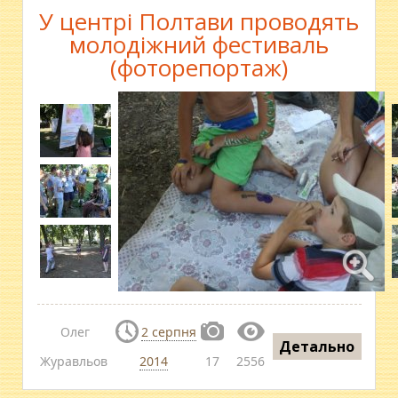
У центрі Полтави проводять
молодіжний фестиваль
(фоторепортаж)
Олег
2 серпня
Детально
Журавльов
2014
17
2556