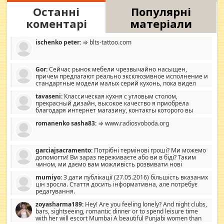
Останні
Популярні
коментарі
матеріали
ischenko peter:
⇒ blts-tattoo.com
Gor:
Сейчас рынок мебели чрезвычайно насыщен,
причем предлагают реально эксклюзивное исполнение и
стандартные модели малых серий кухонь, пока видел
отличную кухонную мебель по дизайну, мало походит на
tavaseni:
Классическая кухня с угловым столом,
стандартные формы, в MebelOk, креативненько и что главное -
прекрасный дизайн, высокое качество я приобрела
со вкусом все в порядке, без ненужных наворотов удорожающих
благодаря интернет магазину, контакты которого вы
мебель, а это не последний фактор.
можете просмотреть https://mwood.com.ua.
romanenko sasha83:
⇒ www.radiosvoboda.org
garciajsacramento:
Потрібні термінові гроші? Ми можемо
допомогти! Ви зараз переживаєте або ви в біді? Таким
чином, ми даємо вам можливість розвивати нові
розробки. Як багата людина, я почуваю себе зобов'язаним
mumiyo:
З дати публікації (27.05.2016) більшість вказаних
допомагати людям, які намагаються дати їм шанс. Кожен
цін зросла. Стаття досить інформативна, але потребує
заслуговує на другий шанс, і, оскільки влада не зможе, вони
редагування.
повинні приймати від інших. Для нас нема багато суми, і зрілість
ми визначаємо за взаємною згодою. Ні сюрпризів, ні додаткових
zoyasharma189:
Hey! Are you feeling lonely? And night clubs,
витрат, а тільки узгоджених сум і нічого іншого. Не чекайте і не
bars, sightseeing, romantic dinner or to spend leisure time
коментуйте цей пост. Введіть суму, яку ви хочете подати, і ми
with her will escort Mumbai A beautiful Punjabi women than
зв'яжемося з вами з усіма варіантами. зв'яжіться з нами