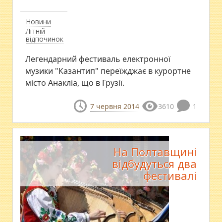
Новини
Літній
відпочинок
Легендарний фестиваль електронної
музики "Казантип" переїжджає в курортне
місто Анакліа, що в Грузії.
7 червня 2014
3610
1
На Полтавщині
відбудуться два
фестивалі