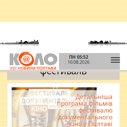
ПН 05:52
»
Головна
фестиваль
10.08.2026
фестиваль
Детальніша
програма фільмів
фестивалю
документального
кіно у Полтаві