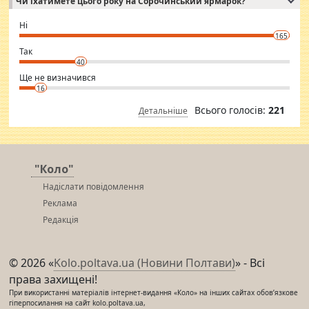
Чи їхатимете цього року на Сорочинський ярмарок?
WhatsApp via an easily can see the latest pictures of her body and the
godly. Variety is the spice of life, he believes, so always travel and
want to meet new people. Sakshi Mirchandani health and figure
Ні
conscious in order to keep yourself fit and regularly go to the health
165
club.
⇒ sakshimirchandani.com
Так
40
Ще не визначився
16
Всього голосів:
221
Детальніше
"Коло"
Надіслати повідомлення
Реклама
Редакція
© 2026 «
Kolo.poltava.ua (Новини Полтави)
» - Всі
права захищені!
При використанні матеріалів інтернет-видання «Коло» на інших сайтах обов’язкове
гіперпосилання на сайт kolo.poltava.ua,