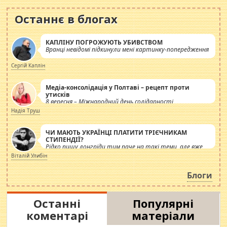
Останнє в блогах
КАПЛІНУ ПОГРОЖУЮТЬ УБИВСТВОМ
Вранці невідомі підкинули мені картинку-попередження
Сергій Каплін
Медіа-консолідація у Полтаві – рецепт проти
утисків
8 вересня – Міжнародний день солідарності
журналістів.
Надія Труш
ЧИ МАЮТЬ УКРАЇНЦІ ПЛАТИТИ ТРІЄЧНИКАМ
СТИПЕНДІЇ?
Рідко пишу лонгріди тим паче на такі теми, але вже
просто дістало! Обурюють сьогоднішні інсенуації
Віталій Улибін
навколо стипендіального питання. Штучно
роздувається ще одна соціальна катастрофа.
Блоги
Останні
Популярні
коментарі
матеріали