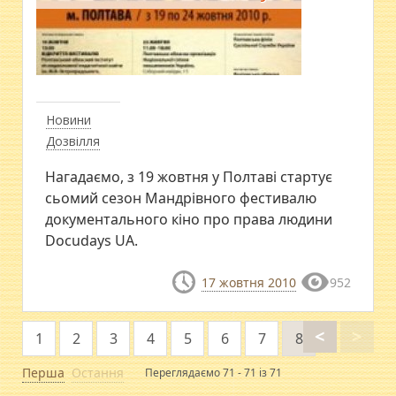
Новини
Дозвілля
Нагадаємо, з 19 жовтня у Полтаві стартує
сьомий сезон Мандрівного фестивалю
документального кіно про права людини
Docudays UA.
17 жовтня 2010
952
<
>
1
2
3
4
5
6
7
8
Перша
Остання
Переглядаємо 71 - 71 із 71