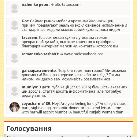
ischenko peter:
⇒ blts-tattoo.com
Gor:
Сейчас рынок мебели чрезвычайно насыщен,
причем предлагают реально эксклюзивное исполнение и
стандартные модели малых серий кухонь, пока видел
отличную кухонную мебель по дизайну, мало походит на
tavaseni:
Классическая кухня с угловым столом,
стандартные формы, в MebelOk, креативненько и что главное -
прекрасный дизайн, высокое качество я приобрела
со вкусом все в порядке, без ненужных наворотов удорожающих
благодаря интернет магазину, контакты которого вы
мебель, а это не последний фактор.
можете просмотреть https://mwood.com.ua.
romanenko sasha83:
⇒ www.radiosvoboda.org
garciajsacramento:
Потрібні термінові гроші? Ми можемо
допомогти! Ви зараз переживаєте або ви в біді? Таким
чином, ми даємо вам можливість розвивати нові
розробки. Як багата людина, я почуваю себе зобов'язаним
mumiyo:
З дати публікації (27.05.2016) більшість вказаних
допомагати людям, які намагаються дати їм шанс. Кожен
цін зросла. Стаття досить інформативна, але потребує
заслуговує на другий шанс, і, оскільки влада не зможе, вони
редагування.
повинні приймати від інших. Для нас нема багато суми, і зрілість
ми визначаємо за взаємною згодою. Ні сюрпризів, ні додаткових
zoyasharma189:
Hey! Are you feeling lonely? And night clubs,
витрат, а тільки узгоджених сум і нічого іншого. Не чекайте і не
bars, sightseeing, romantic dinner or to spend leisure time
коментуйте цей пост. Введіть суму, яку ви хочете подати, і ми
with her will escort Mumbai A beautiful Punjabi women than
зв'яжемося з вами з усіма варіантами. зв'яжіться з нами
sexy escort companion in arms that you guys feel like 5 star luxury
сьогодні на garciajsacramento@gmail.com Вам потрібні термінові
hotel had to spend the night in their search for loved solitaire free
гроші? Ми можемо допомогти!
maintenance stops in Mumbai. Here we offer fair and very attractive
Голосування
woman "Love Solitaire" beautiful figure and shapely body shapes.
Independent escort in Mumbai, truthful, friendly and cheerful girl.