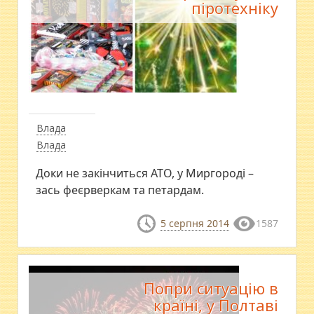
піротехніку
Влада
Влада
Доки не закінчиться АТО, у Миргороді –
зась феєрверкам та петардам.
5 серпня 2014
1587
Попри ситуацію в
країні, у Полтаві