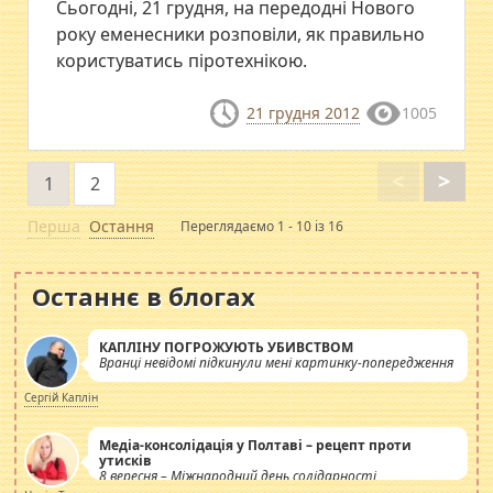
Сьогодні, 21 грудня, на передодні Нового
року еменесники розповіли, як правильно
користуватись піротехнікою.
21 грудня 2012
1005
<
>
1
2
Перша
Остання
Переглядаємо 1 - 10 із 16
Останнє в блогах
КАПЛІНУ ПОГРОЖУЮТЬ УБИВСТВОМ
Вранці невідомі підкинули мені картинку-попередження
Сергій Каплін
Медіа-консолідація у Полтаві – рецепт проти
утисків
8 вересня – Міжнародний день солідарності
журналістів.