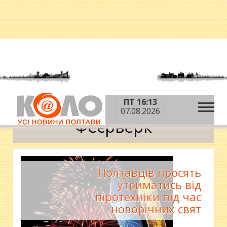
ПТ 16:13
»
Головна
Феєрверк
07.08.2026
Феєрверк
Полтавців просять
утриматись від
піротехніки під час
новорічних свят