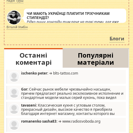
Надія Труш
ЧИ МАЮТЬ УКРАЇНЦІ ПЛАТИТИ ТРІЄЧНИКАМ
СТИПЕНДІЇ?
Рідко пишу лонгріди тим паче на такі теми, але вже
просто дістало! Обурюють сьогоднішні інсенуації
Віталій Улибін
навколо стипендіального питання. Штучно
роздувається ще одна соціальна катастрофа.
Блоги
Останні
Популярні
коментарі
матеріали
ischenko peter:
⇒ blts-tattoo.com
Gor:
Сейчас рынок мебели чрезвычайно насыщен,
причем предлагают реально эксклюзивное исполнение и
стандартные модели малых серий кухонь, пока видел
отличную кухонную мебель по дизайну, мало походит на
tavaseni:
Классическая кухня с угловым столом,
стандартные формы, в MebelOk, креативненько и что главное -
прекрасный дизайн, высокое качество я приобрела
со вкусом все в порядке, без ненужных наворотов удорожающих
благодаря интернет магазину, контакты которого вы
мебель, а это не последний фактор.
можете просмотреть https://mwood.com.ua.
romanenko sasha83:
⇒ www.radiosvoboda.org