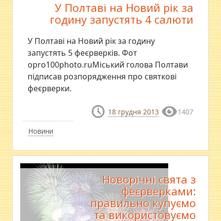
У Полтаві на Новий рік за
годину запустять 4 салюти
У Полтаві на Новий рік за годину
запустять 5 феєрверків. Фот
оpro100photo.ruМіський голова Полтави
підписав розпорядження про святкові
феєрверки.
18 грудня 2013
1407
Новини
Новорічні свята з
феєрверками:
правильно купуємо
та використовуємо