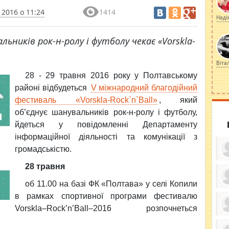
 2016 о 11:24
1414
Наді
ьників рок-н-ролу і футболу чекає «Vorskla-
Віта
28 - 29 травня 2016 року у Полтавському
районі відбудеться
V міжнародний благодійний
фестиваль «Vorskla-Rock`n`Ball»
, який
об’єднує шанувальників рок-н-ролу і футболу,
йдеться у повідомленні Департаменту
інформаційної діяльності та комунікації з
громадськістю.
28 травня
об 11.00 на базі ФК «Полтава» у селі Копили
ку
в рамках спортивної програми фестивалю
ди
кр
Vorskla–Rock’n’Ball–2016 розпочнеться
бе
вы
по