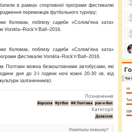
 Копили в рамках спортивної програми фестивалю
городження переможців футбольного турніру;
ічки Коломак, поблизу садиби «Солом’яна хата»
ро
 Vorskla–Rock’n’Ball–2016.
се
да
ос
ін
за
ічки Коломак, поблизу садиби «Солом’яна хата»
тіл
ком
ограми фестивалю Vorskla–Rock’n’Ball–2016.
bea
ми
tha
на
nig
 м. Полтави можна безкоштовними автобусами, які
Г
по
in 
години дня до 2-ї години ночі кожні 20-30 хв. від
Sol
Чи 
Ind
культури залізничників).
gir
bod
Ні
alw
Mir
Позначення:
you
Так
Ворскла
Футбол
ФК Полтава
рок-н-бол
⇒ 
Категорії:
Ще
Дозвілля
Помітили помилку?