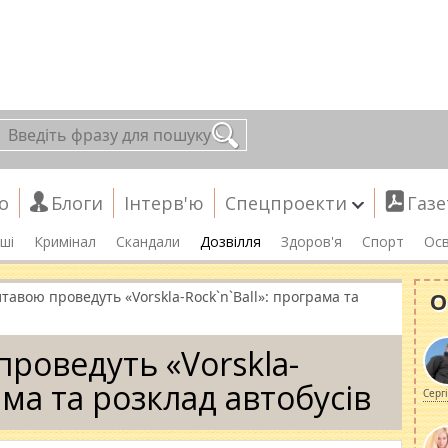
о
Блоги
Інтерв'ю
Спецпроекти
Газе
ші
Кримінал
Скандали
Дозвілля
Здоров'я
Спорт
Осв
О
лтавою проведуть «Vorskla-Rock`n`Ball»: програма та
проведуть «Vorskla-
ама та розклад автобусів
Серг