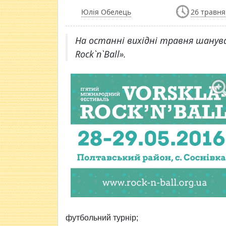
Юлія Обелець
26 травня
На останні вихідні травня шанувал
Rock`n`Ball».
футбольний турнір;