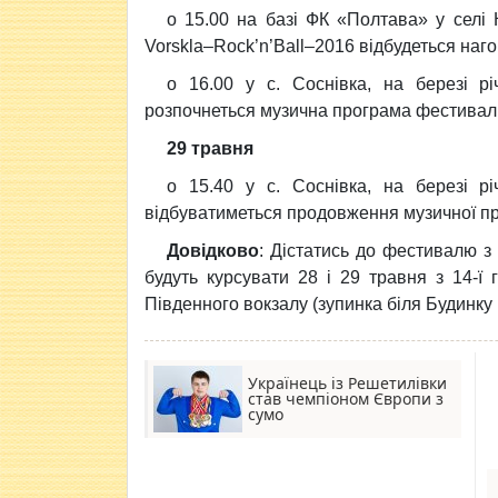
о 15.00 на базі ФК «Полтава» у селі
Vorskla–Rock’n’Ball–2016 відбудеться на
о 16.00 у с. Соснівка, на березі р
розпочнеться музична програма фестивалю
29 травня
о 15.40 у с. Соснівка, на березі р
відбуватиметься продовження музичної пр
Довідково
: Дістатись до фестивалю з
будуть курсувати 28 і 29 травня з 14-ї 
Південного вокзалу (зупинка біля Будинку 
Українець із Решетилівки
став чемпіоном Європи з
сумо