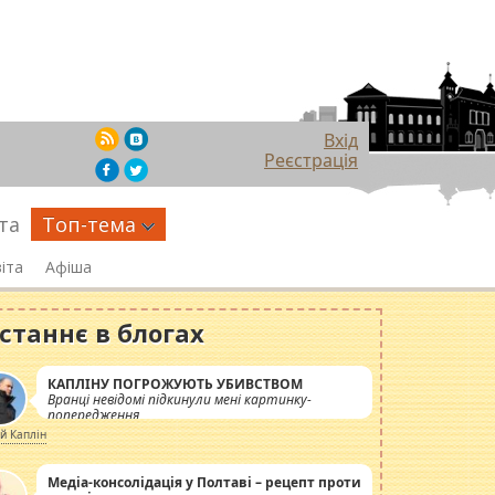
Вхід
Реєстрація
та
Топ-тема
іта
Афіша
станнє в блогах
КАПЛІНУ ПОГРОЖУЮТЬ УБИВСТВОМ
Вранці невідомі підкинули мені картинку-
попередження
ій Каплін
Медіа-консолідація у Полтаві – рецепт проти