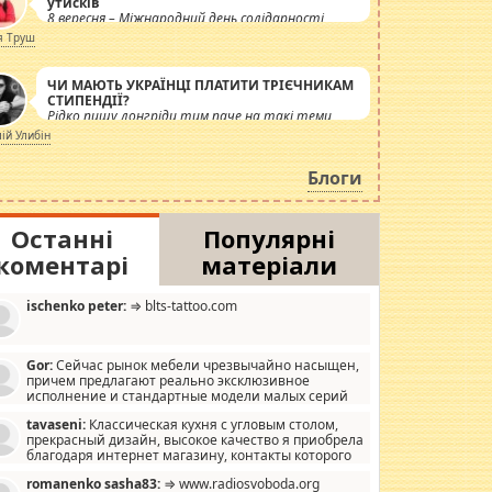
утисків
8 вересня – Міжнародний день солідарності
журналістів.
я Труш
ЧИ МАЮТЬ УКРАЇНЦІ ПЛАТИТИ ТРІЄЧНИКАМ
СТИПЕНДІЇ?
Рідко пишу лонгріди тим паче на такі теми,
але вже просто дістало! Обурюють сьогоднішні
лій Улибін
інсенуації навколо стипендіального питання.
Штучно роздувається ще одна соціальна
Блоги
катастрофа.
Останні
Популярні
коментарі
матеріали
ischenko peter:
⇒ blts-tattoo.com
Gor:
Сейчас рынок мебели чрезвычайно насыщен,
причем предлагают реально эксклюзивное
исполнение и стандартные модели малых серий
хонь, пока видел отличную кухонную мебель по
tavaseni:
Классическая кухня с угловым столом,
зайну, мало походит на стандартные формы, в MebelOk,
прекрасный дизайн, высокое качество я приобрела
еативненько и что главное - со вкусом все в порядке,
благодаря интернет магазину, контакты которого
з ненужных наворотов удорожающих мебель, а это не
 можете просмотреть https://mwood.com.ua.
следний фактор.
romanenko sasha83:
⇒ www.radiosvoboda.org