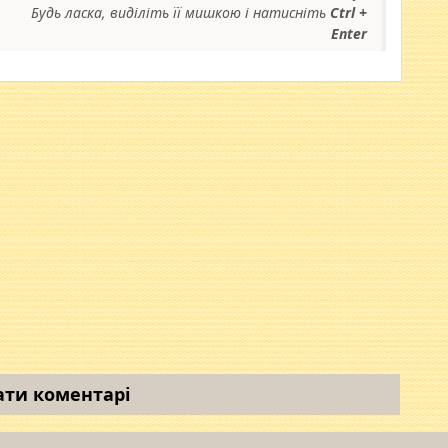
Будь ласка, виділіть її мишкою і натисніть
Ctrl +
Enter
ати коментарі