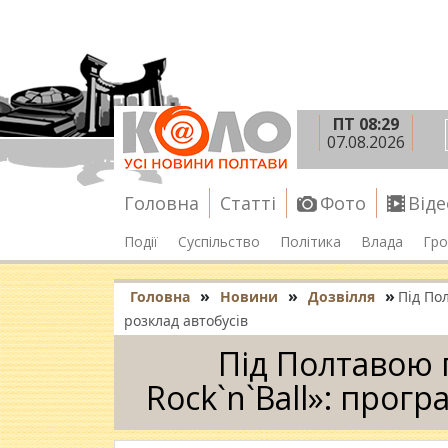
ПТ 08:29
07.08.2026
Головна
Статті
Фото
Віде
Події
Суспільство
Політика
Влада
Гро
»
»
»
Головна
Новини
Дозвілля
Під По
розклад автобусів
Під Полтавою 
Rock`n`Ball»: прогр