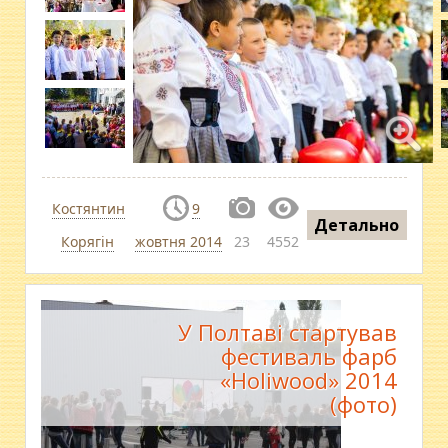
Костянтин
9
Детально
Корягін
жовтня 2014
23
4552
У Полтаві стартував
фестиваль фарб
«Holiwood» 2014
(фото)