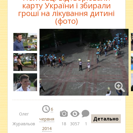
карту України і збирали
гроші на лікування дитині
(фото)
6
Олег
Детально
червня
Журавльов
18
3057
1
2014