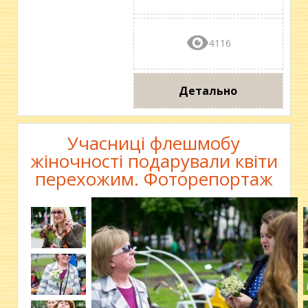
4116
Детально
Учасниці флешмобу
жіночності подарували квіти
перехожим. Фоторепортаж