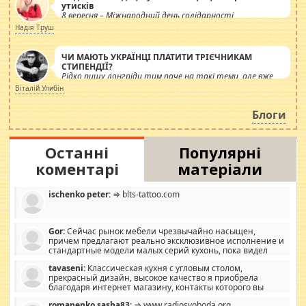
утисків
8 вересня – Міжнародний день солідарності
журналістів.
Надія Труш
ЧИ МАЮТЬ УКРАЇНЦІ ПЛАТИТИ ТРІЄЧНИКАМ
СТИПЕНДІЇ?
Рідко пишу лонгріди тим паче на такі теми, але вже
просто дістало! Обурюють сьогоднішні інсенуації
Віталій Улибін
навколо стипендіального питання. Штучно
роздувається ще одна соціальна катастрофа.
Блоги
Останні
Популярні
коментарі
матеріали
ischenko peter:
⇒ blts-tattoo.com
Gor:
Сейчас рынок мебели чрезвычайно насыщен,
причем предлагают реально эксклюзивное исполнение и
стандартные модели малых серий кухонь, пока видел
отличную кухонную мебель по дизайну, мало походит на
tavaseni:
Классическая кухня с угловым столом,
стандартные формы, в MebelOk, креативненько и что главное -
прекрасный дизайн, высокое качество я приобрела
со вкусом все в порядке, без ненужных наворотов удорожающих
благодаря интернет магазину, контакты которого вы
мебель, а это не последний фактор.
можете просмотреть https://mwood.com.ua.
romanenko sasha83:
⇒ www.radiosvoboda.org