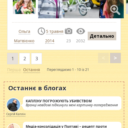
Ольга
5 травня
Детально
Матвієнко
2014
23
2032
<
>
1
2
3
Перша
Остання
Переглядаємо 1 - 10 із 21
Останнє в блогах
КАПЛІНУ ПОГРОЖУЮТЬ УБИВСТВОМ
Вранці невідомі підкинули мені картинку-попередження
Сергій Каплін
Медіа-консолідація у Полтаві – рецепт проти