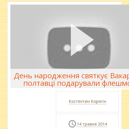
День народження святкує Вака
полтавці подарували флешм
Костянтин Корягін
14 травня 2014