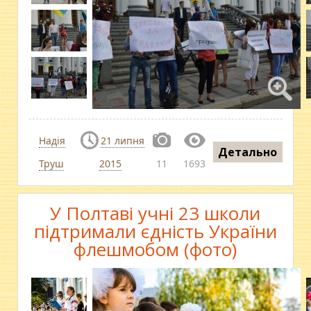
Надія
21 липня
Детально
Труш
2015
11
1693
У Полтаві учні 23 школи
підтримали єдність України
флешмобом (фото)