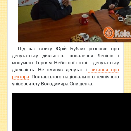
Під час візиту Юрій Бублик розповів про
депутатську діяльність, повалення Ленінів і
монумент Героям Небесної сотні і депутатську
діяльність. Не оминув депутат і
питання про
ректора
Полтавського національного технічного
університету Володимира Онищенка.