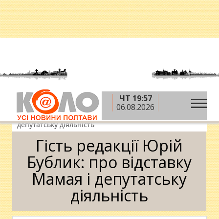
ЧТ 19:57
»
»
»
Головна
Новини
Гість редакції
Гість
06.08.2026
редакції Юрій Бублик: про відставку Мамая і
депутатську діяльність
Гість редакції Юрій
Бублик: про відставку
Мамая і депутатську
діяльність