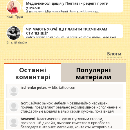
Медіа-консолідація у Полтаві – рецепт проти
утисків
8 вересня – Міжнародний день солідарності
журналістів.
Надія Труш
ЧИ МАЮТЬ УКРАЇНЦІ ПЛАТИТИ ТРІЄЧНИКАМ
СТИПЕНДІЇ?
Рідко пишу лонгріди тим паче на такі теми, але вже
просто дістало! Обурюють сьогоднішні інсенуації
Віталій Улибін
навколо стипендіального питання. Штучно
роздувається ще одна соціальна катастрофа.
Блоги
Останні
Популярні
коментарі
матеріали
ischenko peter:
⇒ blts-tattoo.com
Gor:
Сейчас рынок мебели чрезвычайно насыщен,
причем предлагают реально эксклюзивное исполнение и
стандартные модели малых серий кухонь, пока видел
отличную кухонную мебель по дизайну, мало походит на
tavaseni:
Классическая кухня с угловым столом,
стандартные формы, в MebelOk, креативненько и что главное -
прекрасный дизайн, высокое качество я приобрела
со вкусом все в порядке, без ненужных наворотов удорожающих
благодаря интернет магазину, контакты которого вы
мебель, а это не последний фактор.