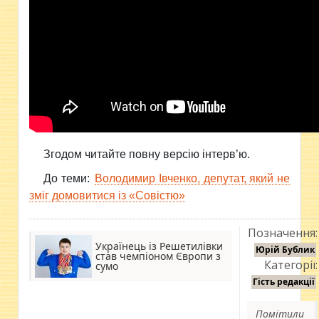
Згодом читайте повну версію інтерв’ю.
До теми:
Володимир Івченко, депутат, який не
зміг домовитися із «Совістю»
Позначення:
Українець із Решетилівки
Юрій Бублик
став чемпіоном Європи з
Категорії:
сумо
Гість редакції
Помітили