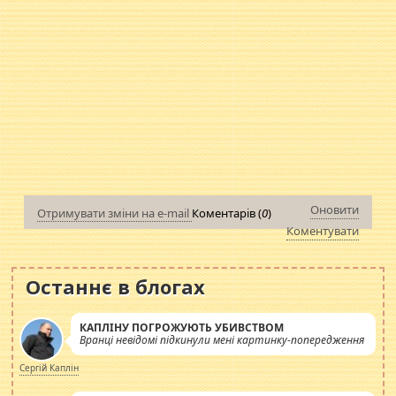
Оновити
Отримувати зміни на e-mail
Коментарів (
0
)
Коментувати
Останнє в блогах
КАПЛІНУ ПОГРОЖУЮТЬ УБИВСТВОМ
Вранці невідомі підкинули мені картинку-попередження
Сергій Каплін