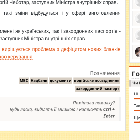
гій Чеботар, заступник Міністра внутрішніх справ.
такі зміни відбудуться і у сфері виготовлення
ро
ленні як українських, так і закордонних паспортів -
се
да
 заступник Міністра внутрішніх справ.
ос
ін
к вирішується проблема з дефіцитом нових бланків
за
тіл
раво керування
ком
bea
ми
tha
на
nig
Г
по
Позначення:
in 
Sol
МВС
Нацбанк
документи
водійське посвідчення
Чи 
Ind
gir
закордонний паспорт
bod
Ні
alw
Mir
Помітили помилку?
you
Так
Будь ласка, виділіть її мишкою і натисніть
Ctrl +
⇒ 
Enter
Ще