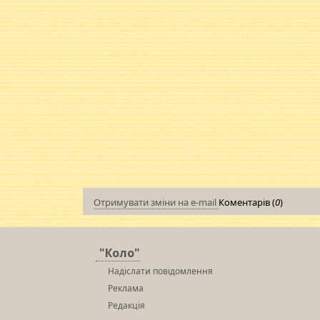
Отримувати зміни на e-mail
Коментарів (
0
)
"Коло"
Надіслати повідомлення
Реклама
Редакція