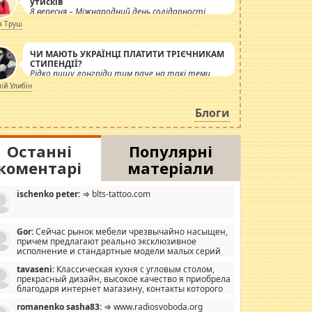
утисків
8 вересня – Міжнародний день солідарності
журналістів.
я Труш
ЧИ МАЮТЬ УКРАЇНЦІ ПЛАТИТИ ТРІЄЧНИКАМ
СТИПЕНДІЇ?
Рідко пишу лонгріди тим паче на такі теми,
але вже просто дістало! Обурюють сьогоднішні
лій Улибін
інсенуації навколо стипендіального питання.
Штучно роздувається ще одна соціальна
Блоги
катастрофа.
Останні
Популярні
коментарі
матеріали
ischenko peter:
⇒ blts-tattoo.com
Gor:
Сейчас рынок мебели чрезвычайно насыщен,
причем предлагают реально эксклюзивное
исполнение и стандартные модели малых серий
хонь, пока видел отличную кухонную мебель по
tavaseni:
Классическая кухня с угловым столом,
зайну, мало походит на стандартные формы, в MebelOk,
прекрасный дизайн, высокое качество я приобрела
еативненько и что главное - со вкусом все в порядке,
благодаря интернет магазину, контакты которого
з ненужных наворотов удорожающих мебель, а это не
 можете просмотреть https://mwood.com.ua.
следний фактор.
romanenko sasha83:
⇒ www.radiosvoboda.org