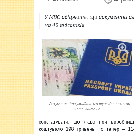
У МВС обіцяють, що документи д
на 40 відсотків
Документи для українців стануть дешевшими.
Фото vkurse.ua
констатувати, що якщо при виробниц
коштувало 198 гривень, то тепер – 11