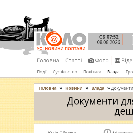
СБ 07:52
08.08.2026
Головна
Статті
Фото
Віде
Події
Суспільство
Політика
Влада
Гро
»
»
»
Головна
Новини
Влада
Документи
Документи для
де
Юлія Обелець
14 травня