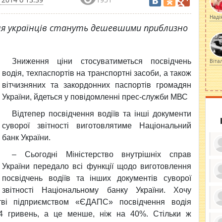
Наді
ля українців стануть дешевшими приблизно
Зниження ціни стосуватиметься посвідчень
Віта
водія, техпаспортів на транспортні засоби, а також
вітчизняних та закордонних паспортів громадян
України, йдеться у повідомленні прес-служби МВС
Відтепер посвідчення водіїв та інші документи
суворої звітності виготовлятиме Національний
банк України.
– Сьогодні Міністерство внутрішніх справ
України передало всі функції щодо виготовлення
посвідчень водіїв та інших документів суворої
ку
звітності Національному банку України. Хочу
ди
кр
тві підприємством «ЄДАПС» посвідчення водія
бе
вы
по
4 гривень, а це менше, ніж на 40%. Стільки ж