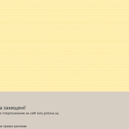
ва захищені!
 гіперпосилання на сайт kolo.poltava.ua,
на правах реклами.