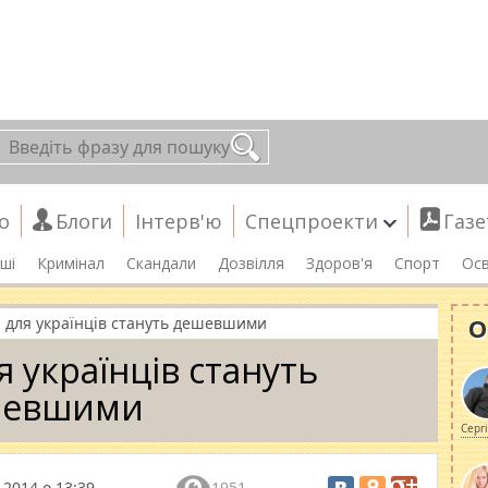
о
Блоги
Інтерв'ю
Спецпроекти
Газе
ші
Кримінал
Скандали
Дозвілля
Здоров'я
Спорт
Осв
О
 для українців стануть дешевшими
 українців стануть
шевшими
Серг
 2014 о 13:39
1951