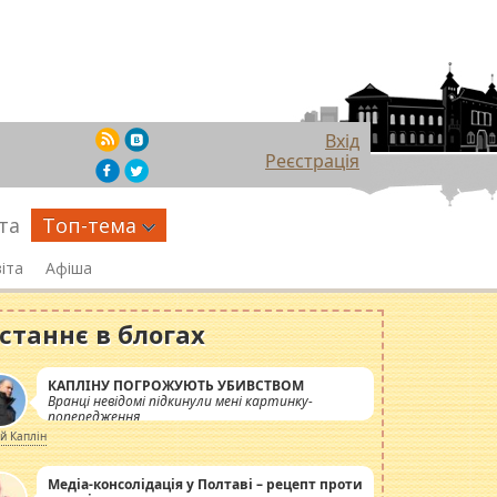
Вхід
Реєстрація
та
Топ-тема
іта
Афіша
станнє в блогах
КАПЛІНУ ПОГРОЖУЮТЬ УБИВСТВОМ
Вранці невідомі підкинули мені картинку-
попередження
ій Каплін
Медіа-консолідація у Полтаві – рецепт проти